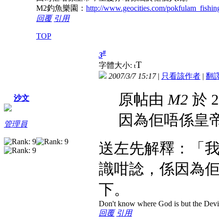
M2釣魚樂園：
http://www.geocities.com/pokfulam_fishin
回覆
引用
TOP
#
3
T
字體大小:
t
2007/3/7 15:17
|
只看該作者
|
翻
原帖由
M2
於 2
沙文
因為佢唔係皇
管理員
送左先解釋：「
識咁諗，係因為
下。
Don't know where God is but the Devil 
回覆
引用