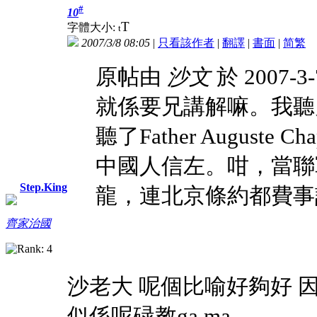
#
10
T
字體大小:
t
2007/3/8 08:05
|
只看該作者
|
翻譯
|
書面
|
简
繁
原帖由
沙文
於 2007-3-
就係要兄講解嘛。我聽
聽了Father August
中國人信左。咁，當聯
Step.King
龍，連北京條約都費事訂
齊家治國
沙老大 呢個比喻好夠好 
似係呢碌教ga ma