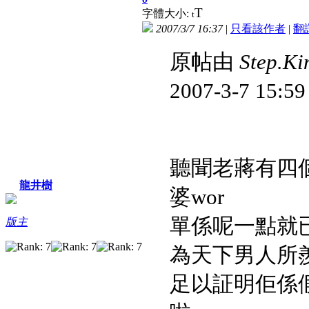
T
字體大小:
t
2007/3/7 16:37
|
只看該作者
|
翻
原帖由
Step.Ki
2007-3-7 15:
聽聞老蔣有四
龍井樹
婆wor
單係呢一點就
版主
為天下男人所羨
足以証明佢係