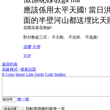
應該係用太平天國! 當日
面的半壁河山都送埋比天
花開花落花無缺!
對付教徒三式： 不主動、 不抗拒、 不負責!
回覆
引用
TOP
返回列表
高級模式
|
發新話題
B
Color
Image
Link
Quote
Code
Smilies
換一個
回帖後跳轉到最後一頁
發表回覆