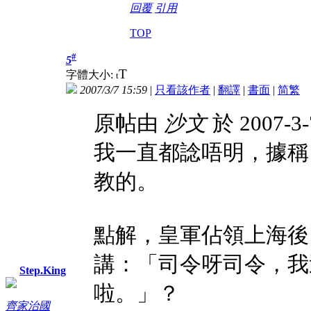
回覆
引用
TOP
#
5
T
字體大小:
t
2007/3/7 15:59
|
只看該作者
|
翻譯
|
書面
|
简
繁
原帖由
沙文
於 2007-3-
我一直都諗唔明，據稱
教的。
點解，皇軍佔領上海後
講：「司令呀司令，我
Step.King
啦。」？
齊家治國