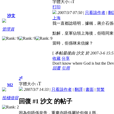
T
字體大小:
t
打印
2007/3/7 07:50
|
只看該作者
|
翻
沙文
上海
我一直都諗唔明，據稱，蔣介石係
管理員
點解，皇軍佔領上海後，佢唔同東
當時，佢係咪未信嫁？
[
本帖最後由 沙文 於 2007-3-6 15:
收藏
分享
Don't know where God is but the Devil 
回覆
引用
#
2
T
字體大小:
t
M2
2007/3/7 14:33
|
只看該作者
|
翻譯
|
書面
|
简
繁
投棧借宿
回復 #1 沙文 的帖子
因為佢唔係皇帝，重慶亦唔係屬於佢個人既。