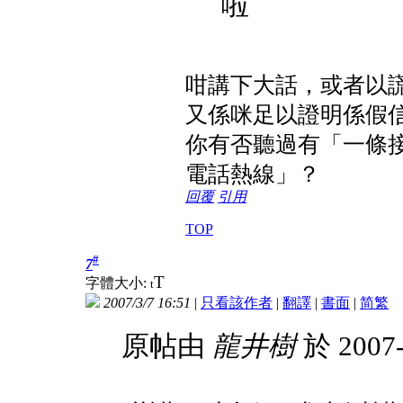
啦
咁講下大話，或者以
又係咪足以證明係假
你有否聽過有「一條
電話熱線」？
回覆
引用
TOP
#
7
T
字體大小:
t
2007/3/7 16:51
|
只看該作者
|
翻譯
|
書面
|
简
繁
原帖由
龍井樹
於 2007-