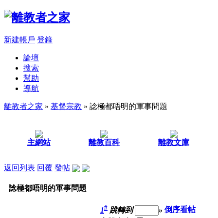
新建帳戶
登錄
論壇
搜索
幫助
導航
離教者之家
»
基督宗教
» 諗極都唔明的軍事問題
主網站
離教百科
離教文庫
返回列表
回覆
發帖
諗極都唔明的軍事問題
#
1
跳轉到
»
倒序看帖