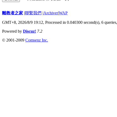
離教者之家
|
聯繫我們
|
Archiver
|
WAP
GMT+8, 2026/8/9 19:12,
Processed in 0.040300 second(s), 6 queries
Powered by
Discuz!
7.2
© 2001-2009
Comsenz Inc.