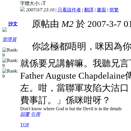
T
字體大小:
t
2007/3/7 23:10
|
只看該作者
|
翻譯
|
書面
|
简
繁
原帖由
M2
於 2007-3-7 
沙文
管理員
你諗極都唔明，咪因為
就係要兄講解嘛。我聽兄言
Father Auguste Cha
左。咁，當聯軍攻陷大沽口
費事訂。」係咪咁呀？
Don't know where God is but the Devil is in the details
回覆
引用
TOP