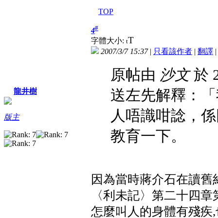
TOP
#
4
T
字體大小:
t
2007/3/7 15:37
|
只看該作者
|
翻譯
原帖由
沙文
於 2
送左先解釋：「
龍井樹
人唔識咁諗，係
版主
教育一下。
因為當時蔣介石在讀舊
〈利未記〉第二十四章第
怎麼叫人的身體有殘疾