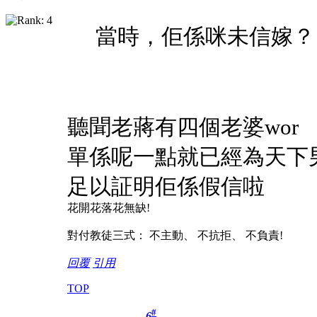
當時，佢係咪未信嫁？ .
聽聞老蔣有四個老婆wor
單係呢一點就已經為天下
足以証明佢係假信啦
花開花落花無缺!
對付教徒三式： 不主動、 不抗拒、 不負責!
回覆
引用
TOP
#
6