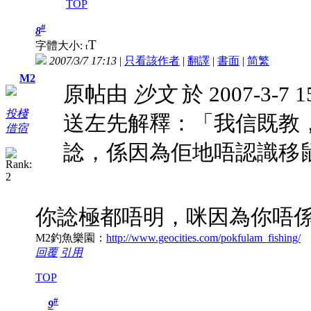
TOP
#
8
T
字體大小:
t
2007/3/7 17:13
|
只看該作者
|
翻譯
|
書面
|
简
繁
M2
原帖由
沙文
於 2007-3-7 
投棧
送左先解釋：「我信既教
借宿
諗，係因為佢地唔認識移
你諗極都唔明，咪因為你唔
M2釣魚樂園：
http://www.geocities.com/pokfulam_fishing/
回覆
引用
TOP
#
9