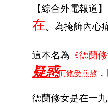
【綜合外電報道】
在
。為掩飾內心
這本名為
《德蘭修女：
疑惑
，
而飽受煎熬
德蘭修女是在一九