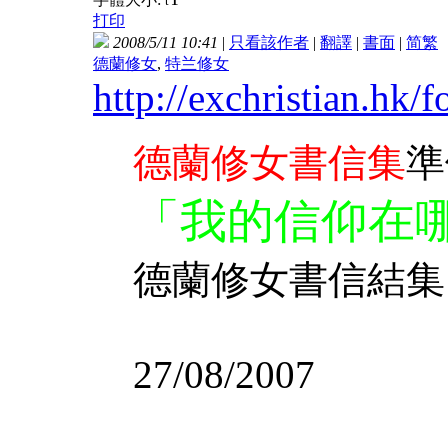
t
打印
2008/5/11 10:41
|
只看該作者
|
翻譯
|
書面
|
简
繁
德蘭修女
,
特兰修女
http://exchristian.hk
德蘭修女書信集
準
「我的信仰在
德蘭修女書信結集
27/08/2007