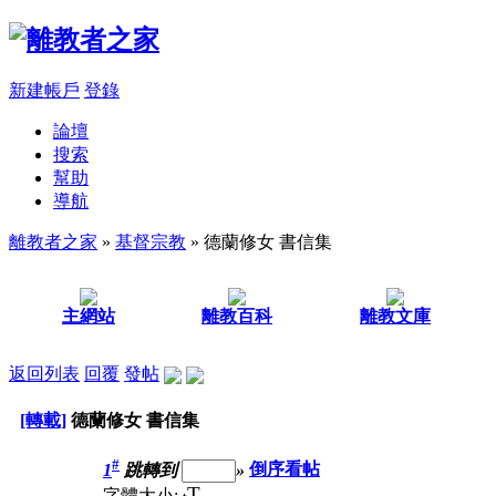
新建帳戶
登錄
論壇
搜索
幫助
導航
離教者之家
»
基督宗教
» 德蘭修女 書信集
主網站
離教百科
離教文庫
返回列表
回覆
發帖
[轉載]
德蘭修女 書信集
#
1
跳轉到
»
倒序看帖
T
字體大小: