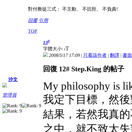
對付教徒三式： 不主動、 不抗拒、 不負責!
回覆
引用
TOP
#
13
T
字體大小:
t
2008/5/17 17:09
|
只看該作者
|
翻譯
|
書面
回復 12# Step.King 的帖子
沙文
My philosophy is lik
管理員
我定下目標，然後
結果，若然我真的
之中，就不致太失