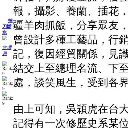
報，攝影、養蘭、插花
抽
疆羊肉抓飯，分享眾友
刀斷
水
曾設計多種工藝品，行
管理
記，復因經貿關係，見
員
結交上至總理名流、下
處，談笑風生，受到各
由上可知，吳穎虎在台
記得有一次修歷史系某