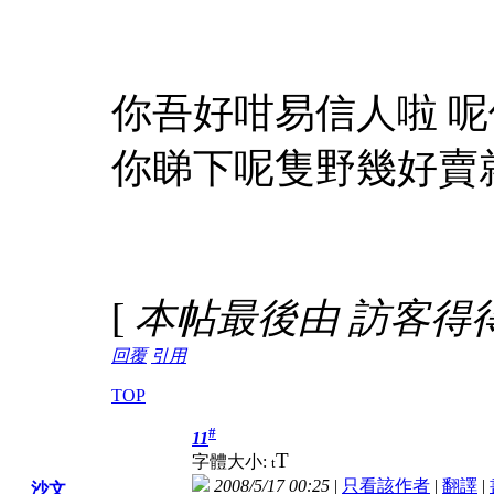
你吾好咁易信人啦 呢
你睇下呢隻野幾好賣
[
本帖最後由 訪客得得b 於
回覆
引用
TOP
#
11
T
字體大小:
t
2008/5/17 00:25
|
只看該作者
|
翻譯
|
沙文