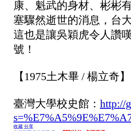
康、魁武的身材、彬彬
塞驟然逝世的消息，台
這也是讓吳穎虎令人讚
號！
【1975土木畢 / 楊立奇】
臺灣大學校史館：
http://
s=%E7%A5%9E%E7%A
收藏
分享