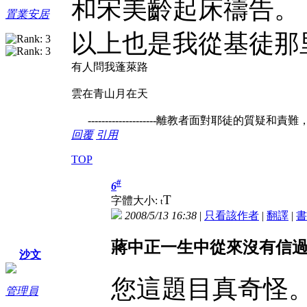
和宋美齡起床禱告。
置業安居
以上也是我從基徒那
有人問我蓬萊路
雲在青山月在天
--------------------離教者面對耶徒的質疑和
回覆
引用
TOP
#
6
T
字體大小:
t
2008/5/13 16:38
|
只看該作者
|
翻譯
|
書
蔣中正一生中從來沒有信
沙文
您這題目真奇怪
管理員