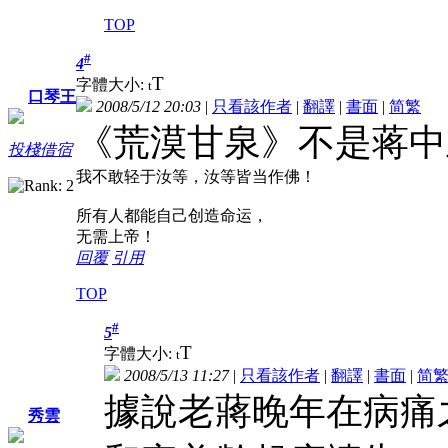
TOP
#
4
T
字體大小:
t
口琴王
2008/5/12 20:03
|
只看該作者
|
翻譯
|
書面
|
简
繁
《荒漠甘泉》不是蒋中
投棧借宿
我不敢轻于汝等，汝等皆当作佛！
所有人都能自己创造命运，
无需上帝！
回覆
引用
TOP
#
5
T
字體大小:
t
2008/5/13 11:27
|
只看該作者
|
翻譯
|
書面
|
简
據說老蔣晚年在病痛
秀雲