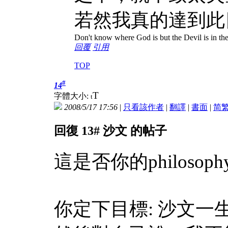
若然我真的達到此
Don't know where God is but the Devil is in the
回覆
引用
TOP
#
14
T
字體大小:
t
2008/5/17 17:56
|
只看該作者
|
翻譯
|
書面
|
简
回復 13# 沙文 的帖子
這是否你的philosophy的a
你定下目標: 沙文一