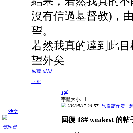
結果，若然我真的不
沒有信過基督教)，
望。
若然我真的達到此目標
望外矣
回覆
引用
TOP
#
19
T
字體大小:
t
2008/5/17 20:57
|
只看該作者
|
沙文
回復 18# weakest 的帖
管理員