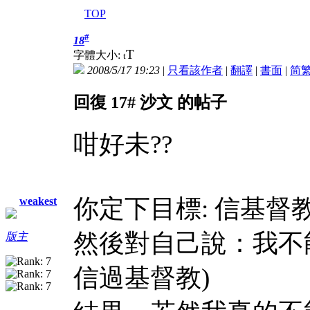
TOP
#
18
T
字體大小:
t
2008/5/17 19:23
|
只看該作者
|
翻譯
|
書面
|
简
回復 17# 沙文 的帖子
咁好未??
你定下目標: 信基督教
weakest
然後對自己說：我不
版主
信過基督教)