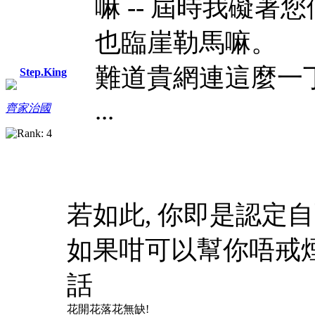
嘛 -- 屆時我礙
也臨崖勒馬嘛。
難道貴網連這麼一
Step.King
...
齊家治國
若如此, 你即是認定
如果咁可以幫你唔戒煙
話
花開花落花無缺!