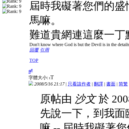
屆時我礙著您們的盛
馬嘛。
難道貴網連這麼一丁
Don't know where God is but the Devil is in the detail
回覆
引用
TOP
#
9
T
字體大小:
t
2008/5/16 21:17
|
只看該作者
|
翻譯
|
書面
|
简
繁
原帖由
沙文
於 200
先說一下，到我面
嘛 -- 屆時我礙