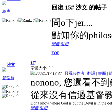
回復 15# 沙文 的帖子
版主
問o下jer....
點知你的philo
回覆
引用
TOP
#
17
沙文
T
字體大小:
t
2008/5/17 18:37
|
只看該作者
|
翻譯
|
書面
|
管理員
nonono, 您還
從來沒有信過基督
Don't know where God is but the Devil is in the det
回覆
引用