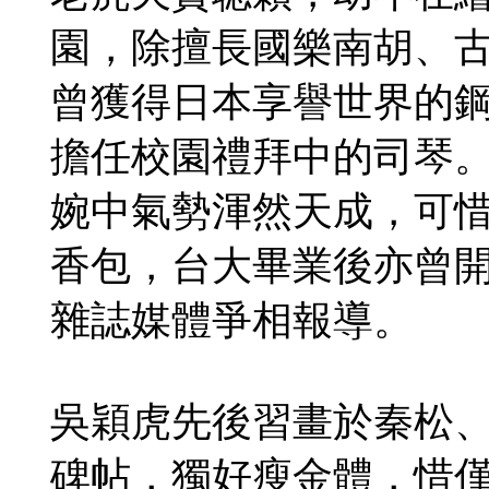
園，除擅長國樂南胡、
曾獲得日本享譽世界的
擔任校園禮拜中的司琴
婉中氣勢渾然天成，可
香包，台大畢業後亦曾
雜誌媒體爭相報導。
吳穎虎先後習畫於秦松
碑帖，獨好瘦金體，惜