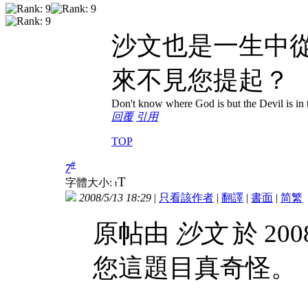
沙文也是一生中
來不見您提起？
Don't know where God is but the Devil is in t
回覆
引用
TOP
#
7
T
字體大小:
t
2008/5/13 18:29
|
只看該作者
|
翻譯
|
書面
|
简
繁
原帖由
沙文
於 200
您這題目真奇怪。