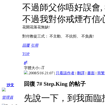
不過師父你唔好誤會, 
不過我對你戒煙冇信心之
花開花落花無缺!
對付教徒三式： 不主動、 不抗拒、 不負責!
回覆
引用
TOP
#
8
T
字體大小:
t
2008/5/16 21:07
|
只看該作者
|
翻譯
|
書面
|
简
繁
回復 7# Step.King 的帖子
沙文
先說一下，到我面臨抉
管理員