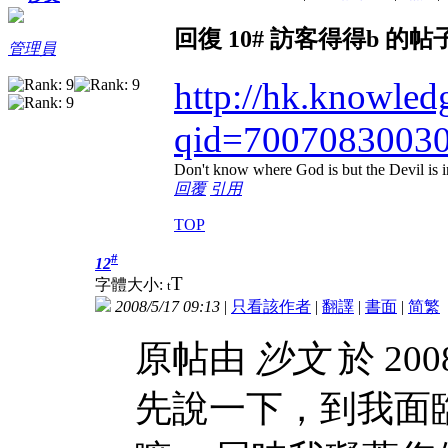
回復 10# 訪客得得b 的帖
管理員
http://hk.knowled
qid=7007083003
Don't know where God is but the Devil is in
回覆
引用
TOP
#
12
T
字體大小:
t
2008/5/17 09:13
|
只看該作者
|
翻譯
|
書面
|
简
繁
原帖由
沙文
於 200
先說一下，到我面