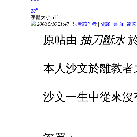
#
10
T
字體大小:
t
2008/5/16 21:47
|
只看該作者
|
翻譯
|
書面
|
简
繁
原帖由
抽刀斷水
於
本人沙文於離教者
沙文一生中從來沒