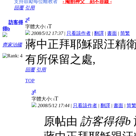
支持鼓勵每位離教者
› 閹割神父 刻不容緩 ‹
回覆
引用
#
2
訪客得
T
字體大小:
t
得b
2008/5/12 17:37
|
只看該作者
|
翻譯
|
書面
|
简
繁
蔣中正拜耶穌跟汪精衛
齊家治國
有所保留之處,
回覆
引用
TOP
#
3
T
字體大小:
t
2008/5/12 17:44
|
只看該作者
|
翻譯
|
書面
|
简
原帖由
訪客得得b