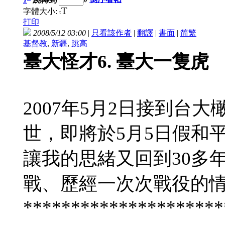
T
字體大小:
t
打印
2008/5/12 03:00
|
只看該作者
|
翻譯
|
書面
|
简
繁
基督教
,
新疆
,
跳高
臺大怪才6. 臺大一隻虎
2007年5月2日接到台
世，即將於5月5日假和
讓我的思緒又回到30多
戰、歷經一次次戰役的
*********************