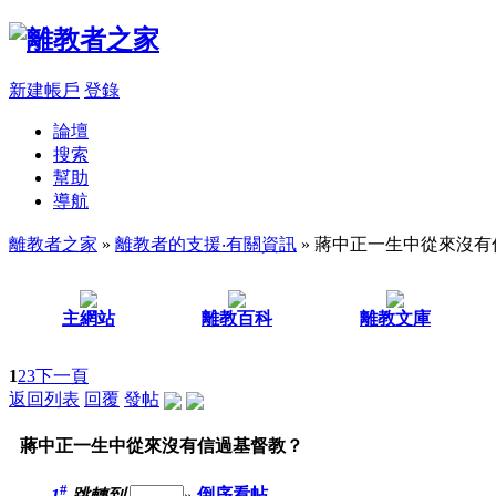
新建帳戶
登錄
論壇
搜索
幫助
導航
離教者之家
»
離教者的支援‧有關資訊
» 蔣中正一生中從來沒
主網站
離教百科
離教文庫
1
2
3
下一頁
返回列表
回覆
發帖
蔣中正一生中從來沒有信過基督教？
#
1
跳轉到
»
倒序看帖