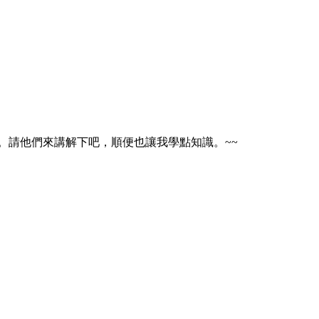
。請他們來講解下吧，順便也讓我學點知識。~~