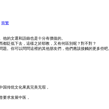
|
简
繁
。他的文選和語錄也是十分有價值的。
西都貶低下去，這樣之於耶教，又有何區別呢？對不對？
問題。你可以問問這裡的其他朋友們，他們應該接觸的更多些吧
中国传统文化果真完美无瑕，
曾要求发展中医，