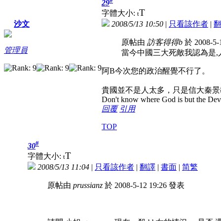
29
T
字體大小:
t
2008/5/13 10:50
|
只看該作者
|
沙文
原帖由
訪客得得b
於 2008-5-
管理員
當今中國三大死敵我認為是,
阿B今次您的政治醒覺不行了。
貴國並不是人太多，只是信大秦景
Don't know where God is but the Devil 
回覆
引用
TOP
#
30
T
字體大小:
t
2008/5/13 11:04
|
只看該作者
|
翻譯
|
書面
|
简
繁
原帖由
prussianz
於 2008-5-12 19:26 發表