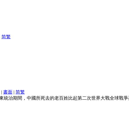
|
简
繁
|
書面
|
简
繁
東統治期間，中國所死去的老百姓比起第二次世界大戰全球戰爭