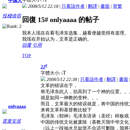
t
中国人
2008/5/12 22:18
|
只看該作者
|
翻譯
|
書面
|
简
繁
投棧借宿
回復 15# onlyaaaa 的帖子
我本人现在在看毛泽东选集，越看便越觉得有道理。
我现在开始认为，文革是正确的。
回覆
引用
TOP
#
22
T
字體大小:
t
2008/5/12 22:38
|
只看該作者
|
翻譯
|
書面
文革的错误在于，
将毛泽东此人，抬高到了一个神的位置。。
就是如同一神教的变种。。。
而且，文革最大的错误就是，将中国的传统
onlyaaaa
来将文革和基督教比较下
毛泽东（耶神）毛泽东语录（圣经）样板戏
置業安居
中国的传统文化被废除（基教灭我中华文化
（以上一段抽水兄如觉不合适可删除，我将