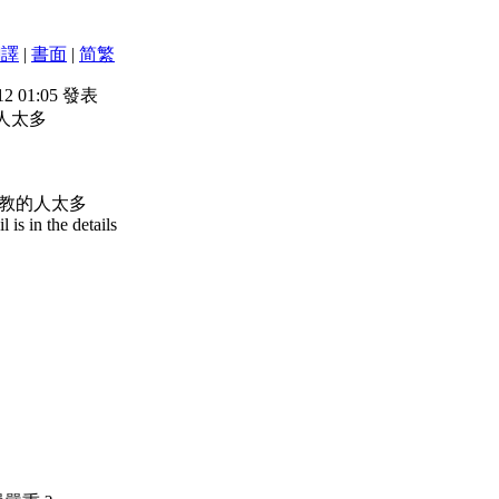
翻譯
|
書面
|
简
繁
12 01:05 發表
人太多
教的人太多
is in the details