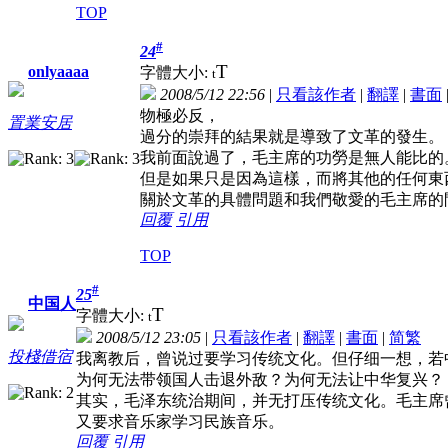
TOP
#
24
T
onlyaaaa
字體大小:
t
2008/5/12 22:56
|
只看該作者
|
翻譯
|
書面
物極必反，
置業安居
過分的崇拜的結果就是導致了文革的發生。
我前面說過了，毛主席的功勞是無人能比的
但是如果只是因為這樣，而將其他的任何東
關於文革的具體問題和我們敬愛的毛主席的
回覆
引用
TOP
#
25
中国人
T
字體大小:
t
2008/5/12 23:05
|
只看該作者
|
翻譯
|
書面
|
简
繁
投棧借宿
我离教后，曾说过要学习传统文化。但仔细一想，若
为何无法带领国人击退外敌？为何无法让中华复兴？
其实，毛泽东统治期间，并无打压传统文化。毛主席
又要求音乐家学习民族音乐。
回覆
引用