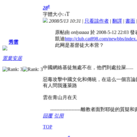
#
28
T
字體大小:
t
2008/5/13 10:31
|
只看該作者
|
翻譯
|
書面
原帖由
onlyaaaa
於 2008-5-12 22:03 
凱迪
http://club.cat898.com/newbbs/index
秀雲
此网是基督徒大本营？
置業安居
中國網絡基徒無處不在，他們到處拉屎......
惡毒攻擊中國文化和傳統，在這么一個言論
有人問我蓬萊路
雲在青山月在天
--------------------離教者面對耶徒的
回覆
引用
TOP
#