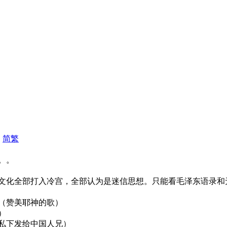
|
简
繁
。。
文化全部打入冷宫，全部认为是迷信思想。只能看毛泽东语录和
（赞美耶神的歌）
）
私下发给中国人兄）