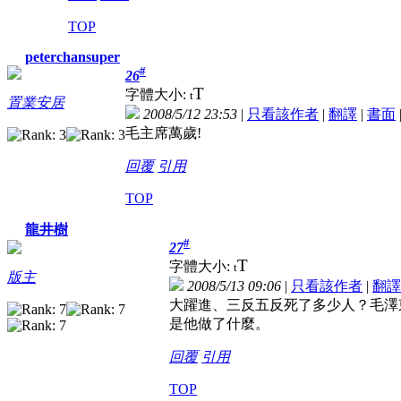
TOP
peterchansuper
#
26
T
字體大小:
t
置業安居
2008/5/12 23:53
|
只看該作者
|
翻譯
|
書面
毛主席萬歲!
回覆
引用
TOP
龍井樹
#
27
T
字體大小:
t
版主
2008/5/13 09:06
|
只看該作者
|
翻譯
大躍進、三反五反死了多少人？毛澤
是他做了什麼。
回覆
引用
TOP