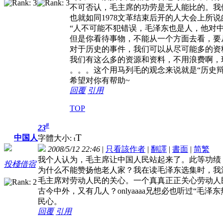
不可否认，毛主席的功劳是无人能比的。我
也就如同1978文革结束后开的人大会上所说
“人不可能不犯错误，毛泽东也是人，他对
但是你看待事物，不能从一个方面去看，要
对于历史的事件，我们可以从尽可能多的资
我们有这么多的资源和资料，不用浪费啊，
。。。这个用马列毛的观念来说就是“历史辩
希望对你有帮助~
回覆
引用
TOP
#
23
T
中国人
字體大小:
t
2008/5/12 22:46
|
只看該作者
|
翻譯
|
書面
|
简
繁
我个人认为，毛主席让中国人民站起来了。此等功绩
投棧借宿
为什么不能赞扬他老人家？我在读毛泽东选集时，我
毛主席对劳动人民的关心。一个真真正正关心劳动人
古今中外，又有几人？onlyaaaa兄想必也听过“毛泽
民心。
回覆
引用