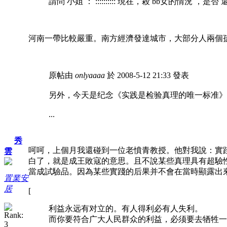
請問 小姐 ： :::::::::: 現在，殺 bb女的情況 ，是否 
河南一帶比較嚴重。南方經濟發達城市，大部分人兩個
原帖由
onlyaaaa
於 2008-5-12 21:33 發表
另外，今天是纪念《实践是检验真理的唯一标准》
...
秀
呵呵，上個月我還碰到一位老憤青教授。他對我說：實
雲
白了，就是成王敗寇的意思。且不說某些真理具有超驗
當成試驗品。因為某些實踐的后果并不會在當時顯露出
置業安
居
[
利益永远有对立的。有人得利必有人失利。
而你要符合广大人民群众的利益，必须要去牺牲一