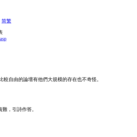
|
简
繁
發表
.asp
比較自由的論壇有他們大規模的存在也不奇怪。
質疑和責難，引詩作答。