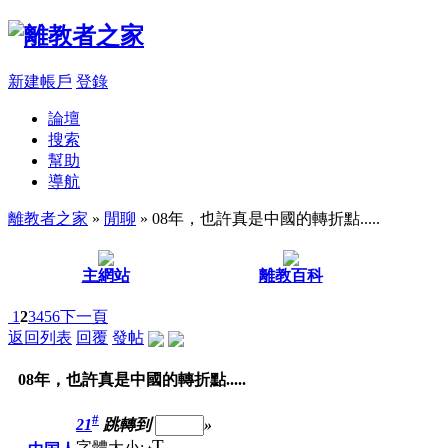
新建帳戶
登錄
論壇
搜索
幫助
導航
離教者之家
»
閒聊
» 08年，也許真是中國的轉折點.....
主網站
離教百科
1
2
3
4
5
6
下一頁
返回列表
回覆
發帖
08年，也許真是中國的轉折點.....
#
21
跳轉到
»
T
字體大小: