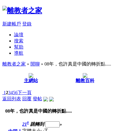
新建帳戶
登錄
論壇
搜索
幫助
導航
離教者之家
»
閒聊
» 08年，也許真是中國的轉折點.....
主網站
離教百科
1
2
3
4
5
6
下一頁
返回列表
回覆
發帖
08年，也許真是中國的轉折點.....
#
21
跳轉到
»
T
字體大小: