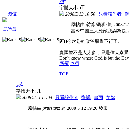
29
T
字體大小:
t
2008/5/13 10:50
|
只看該作者
|
沙文
原帖由
訪客得得b
於 2008-5-
管理員
當今中國三大死敵我認為是,
阿B今次您的政治醒覺不行了。
貴國並不是人太多，只是信大秦景
Don't know where God is but the Devil 
回覆
引用
TOP
#
30
T
字體大小:
t
2008/5/13 11:04
|
只看該作者
|
翻譯
|
書面
|
简
繁
原帖由
prussianz
於 2008-5-12 19:26 發表