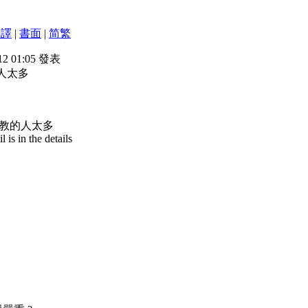
翻譯
|
書面
|
简
繁
12 01:05 發表
人太多
教的人太多
is in the details