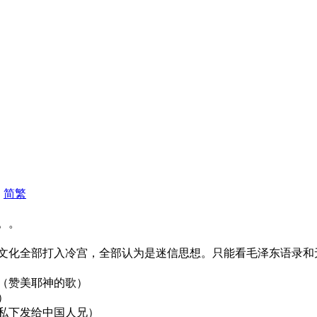
|
简
繁
。。
文化全部打入冷宫，全部认为是迷信思想。只能看毛泽东语录和
（赞美耶神的歌）
）
私下发给中国人兄）