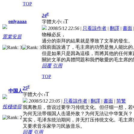
TOP
#
24
T
onlyaaaa
字體大小:
t
2008/5/12 22:56
|
只看該作者
|
翻譯
|
書面
物極必反，
置業安居
過分的崇拜的結果就是導致了文革的發生。
我前面說過了，毛主席的功勞是無人能比的
但是如果只是因為這樣，而將其他的任何東
關於文革的具體問題和我們敬愛的毛主席的
回覆
引用
TOP
#
25
中国人
T
字體大小:
t
2008/5/12 23:05
|
只看該作者
|
翻譯
|
書面
|
简
繁
投棧借宿
我离教后，曾说过要学习传统文化。但仔细一想，若
为何无法带领国人击退外敌？为何无法让中华复兴？
其实，毛泽东统治期间，并无打压传统文化。毛主席
又要求音乐家学习民族音乐。
回覆
引用