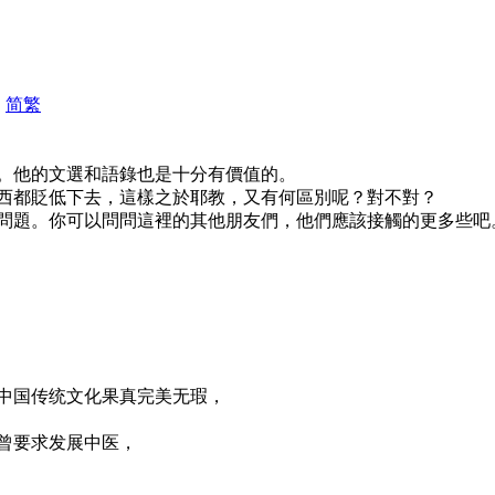
|
简
繁
。他的文選和語錄也是十分有價值的。
西都貶低下去，這樣之於耶教，又有何區別呢？對不對？
問題。你可以問問這裡的其他朋友們，他們應該接觸的更多些吧
中国传统文化果真完美无瑕，
曾要求发展中医，