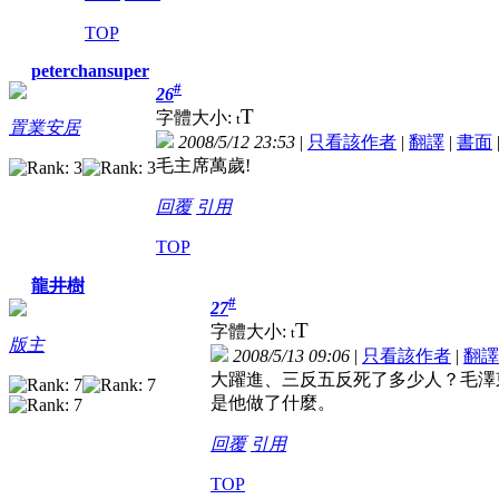
TOP
peterchansuper
#
26
T
字體大小:
t
置業安居
2008/5/12 23:53
|
只看該作者
|
翻譯
|
書面
毛主席萬歲!
回覆
引用
TOP
龍井樹
#
27
T
字體大小:
t
版主
2008/5/13 09:06
|
只看該作者
|
翻譯
大躍進、三反五反死了多少人？毛澤
是他做了什麼。
回覆
引用
TOP