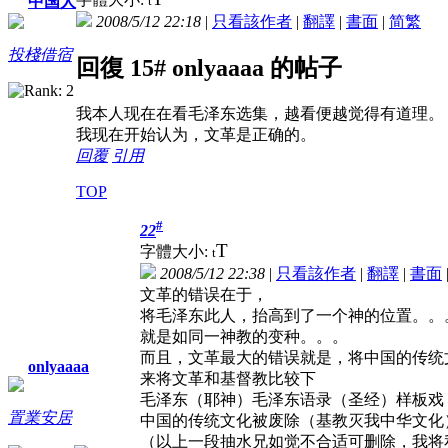
t
中国人
2008/5/12 22:18
|
只看該作者
|
翻譯
|
書面
|
简
繁
投棧借宿
回復 15# onlyaaaa 的帖子
我本人现在在看毛泽东选集，越看便越觉得有道理。
我现在开始认为，文革是正确的。
回覆
引用
TOP
#
22
T
字體大小:
t
2008/5/12 22:38
|
只看該作者
|
翻譯
|
書面
文革的错误在于，
将毛泽东此人，抬高到了一个神的位置。。
就是如同一神教的变种。。。
而且，文革最大的错误就是，将中国的传统
onlyaaaa
来将文革和基督教比较下
毛泽东（耶神）毛泽东语录（圣经）样板戏
置業安居
中国的传统文化被废除（基教灭我中华文化
（以上一段抽水兄如觉不合适可删除，我将