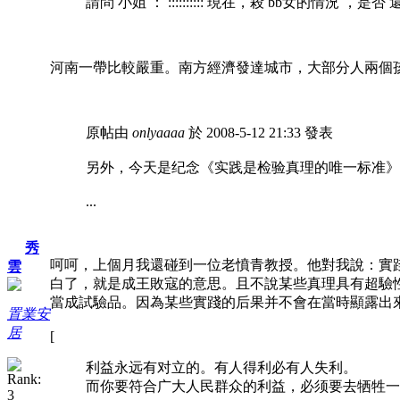
請問 小姐 ： :::::::::: 現在，殺 bb女的情況 ，是否 
河南一帶比較嚴重。南方經濟發達城市，大部分人兩個
原帖由
onlyaaaa
於 2008-5-12 21:33 發表
另外，今天是纪念《实践是检验真理的唯一标准》
...
秀
呵呵，上個月我還碰到一位老憤青教授。他對我說：實
雲
白了，就是成王敗寇的意思。且不說某些真理具有超驗
當成試驗品。因為某些實踐的后果并不會在當時顯露出
置業安
居
[
利益永远有对立的。有人得利必有人失利。
而你要符合广大人民群众的利益，必须要去牺牲一