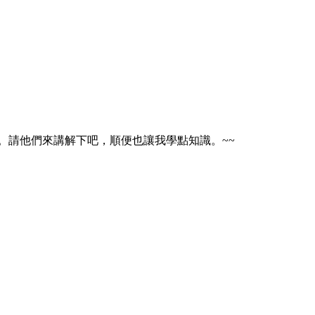
。請他們來講解下吧，順便也讓我學點知識。~~