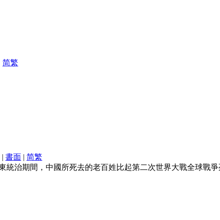
|
简
繁
|
書面
|
简
繁
東統治期間，中國所死去的老百姓比起第二次世界大戰全球戰爭