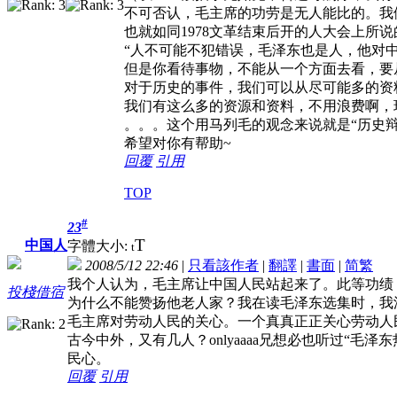
不可否认，毛主席的功劳是无人能比的。我
也就如同1978文革结束后开的人大会上所说
“人不可能不犯错误，毛泽东也是人，他对
但是你看待事物，不能从一个方面去看，要
对于历史的事件，我们可以从尽可能多的资
我们有这么多的资源和资料，不用浪费啊，
。。。这个用马列毛的观念来说就是“历史辩
希望对你有帮助~
回覆
引用
TOP
#
23
T
中国人
字體大小:
t
2008/5/12 22:46
|
只看該作者
|
翻譯
|
書面
|
简
繁
我个人认为，毛主席让中国人民站起来了。此等功绩
投棧借宿
为什么不能赞扬他老人家？我在读毛泽东选集时，我
毛主席对劳动人民的关心。一个真真正正关心劳动人
古今中外，又有几人？onlyaaaa兄想必也听过“毛泽
民心。
回覆
引用