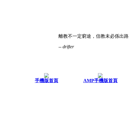
離教不一定窮途，信教未必係出路
-- drifter
手機版首頁
AMP手機版首頁