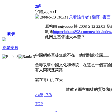
#
28
T
字體大小:
t
2008/5/13 10:31
|
只看該作者
|
翻譯
|
書面
原帖由
onlyaaaa
於 2008-5-12 22:03 
凱迪
http://club.cat898.com/newbbs/index
秀雲
此网是基督徒大本营？
置業安居
中國網絡基徒無處不在，他們到處拉屎......
惡毒攻擊中國文化和傳統，在這么一個言論
有人問我蓬萊路
雲在青山月在天
--------------------離教者面對耶徒的
回覆
引用
TOP
#