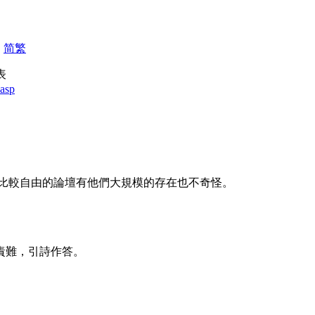
|
简
繁
發表
.asp
比較自由的論壇有他們大規模的存在也不奇怪。
質疑和責難，引詩作答。