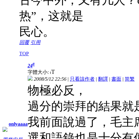
热”，这就是
民心。
回覆
引用
TOP
#
24
T
字體大小:
t
2008/5/12 22:56
|
只看該作者
|
翻譯
|
書面
|
简
繁
物極必反，
過分的崇拜的結果就
我前面說過了，毛主
onlyaaaa
選和語錄也是十分有