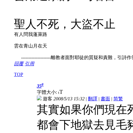
聖人不死，大盜不止
有人問我蓬萊路
雲在青山月在天
--------------------離教者面對耶徒的質疑和責難，引詩
回覆
引用
TOP
#
35
T
字體大小:
t
遊客
2008/5/13 15:32
|
翻譯
|
書面
|
简
繁
其實如果你們現在死
都會下地獄去見毛豬