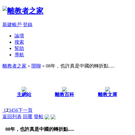
新建帳戶
登錄
論壇
搜索
幫助
導航
離教者之家
»
閒聊
» 08年，也許真是中國的轉折點.....
主網站
離教百科
離教文庫
1
2
3
4
5
6
下一頁
返回列表
回覆
發帖
08年，也許真是中國的轉折點.....