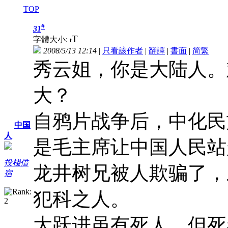
TOP
#
31
T
字體大小:
t
2008/5/13 12:14
|
只看該作者
|
翻譯
|
書面
|
简
繁
秀云姐，你是大陆人。
大？
自鸦片战争后，中化民
中国
人
是毛主席让中国人民站
投棧借
龙井树兄被人欺骗了，
宿
犯科之人。
大跃进虽有死人，但死