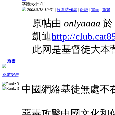
T
字體大小:
t
2008/5/13 10:31
|
只看該作者
|
翻譯
|
書面
|
简
繁
原帖由
onlyaaaa
於 
凱迪
http://club.cat
此网是基督徒大本
秀雲
置業安居
中國網絡基徒無處不在，
惡毒攻擊中國文化和