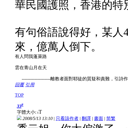
華民國護照，香港的特
有句俗語說得好，某人
來，億萬人倒下。
有人問我蓬萊路
雲在青山月在天
--------------------離教者面對耶徒的質疑和責難，引詩
回覆
引用
TOP
#
33
T
字體大小:
t
2008/5/13 13:10
|
只看該作者
|
翻譯
|
書面
|
简
繁