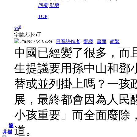
回覆
引用
TOP
#
36
T
字體大小:
t
2008/5/13 15:34
|
只看該作者
|
翻譯
|
書面
|
简
繁
中國已經變了很多，而
生提議要用孫中山和鄧
替或並列掛上嗎？一孩
展，最終都會因為人民
小孩重要」而全面廢除
龍
道。
井樹