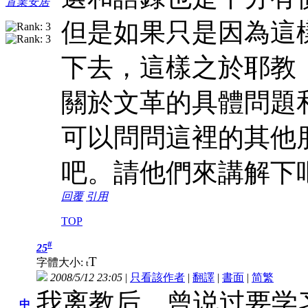
置業安居
但是如果只是因為這
下去，這樣之於耶教
關於文革的具體問題
可以問問這裡的其他
吧。請他們來講解下
回覆
引用
TOP
#
25
T
字體大小:
t
2008/5/12 23:05
|
只看該作者
|
翻譯
|
書面
|
简
繁
我离教后，曾说过要学
中