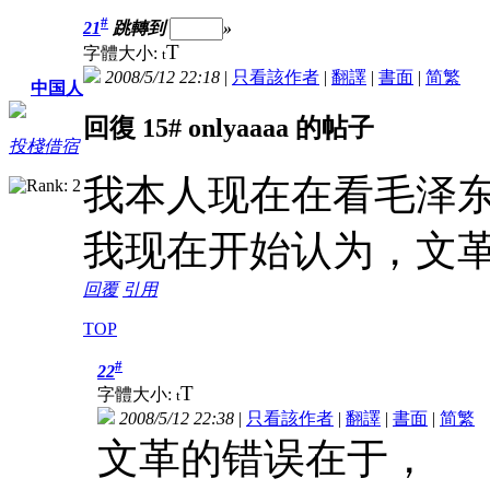
#
21
跳轉到
»
T
字體大小:
t
2008/5/12 22:18
|
只看該作者
|
翻譯
|
書面
|
简
繁
中国人
回復 15# onlyaaaa 的帖子
投棧借宿
我本人现在在看毛泽
我现在开始认为，文
回覆
引用
TOP
#
22
T
字體大小:
t
2008/5/12 22:38
|
只看該作者
|
翻譯
|
書面
|
简
繁
文革的错误在于，