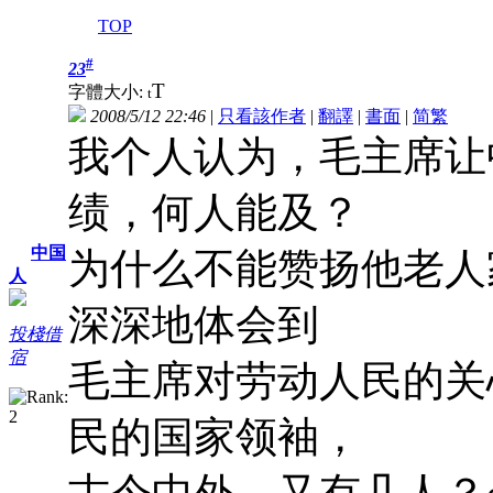
TOP
#
23
T
字體大小:
t
2008/5/12 22:46
|
只看該作者
|
翻譯
|
書面
|
简
繁
我个人认为，毛主席让
绩，何人能及？
中国
为什么不能赞扬他老人
人
深深地体会到
投棧借
宿
毛主席对劳动人民的关
民的国家领袖，
古今中外，又有几人？on