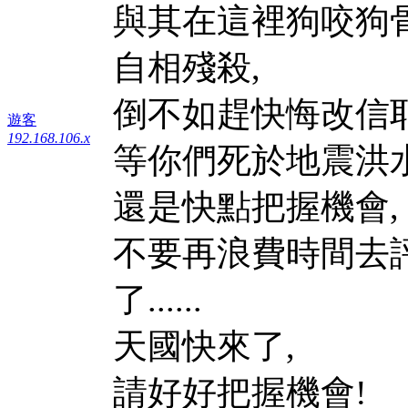
與其在這裡狗咬狗骨
自相殘殺,
倒不如趕快悔改信耶
遊客
192.168.106.x
等你們死於地震洪水之
還是快點把握機會,
不要再浪費時間去評
了......
天國快來了,
請好好把握機會!