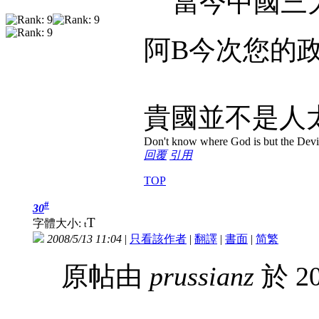
當今中國三
阿B今次您的
貴國並不是人
Don't know where God is but the Devil 
回覆
引用
TOP
#
30
T
字體大小:
t
2008/5/13 11:04
|
只看該作者
|
翻譯
|
書面
|
简
繁
原帖由
prussianz
於 20