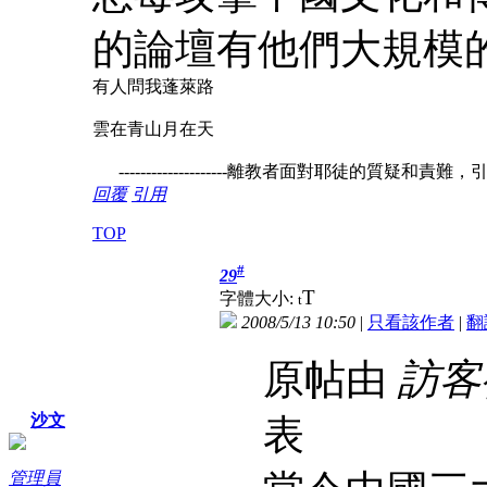
的論壇有他們大規模
有人問我蓬萊路
雲在青山月在天
--------------------離教者面對耶徒的質疑和責難
回覆
引用
TOP
#
29
T
字體大小:
t
2008/5/13 10:50
|
只看該作者
|
翻
原帖由
訪客
沙文
表
管理員