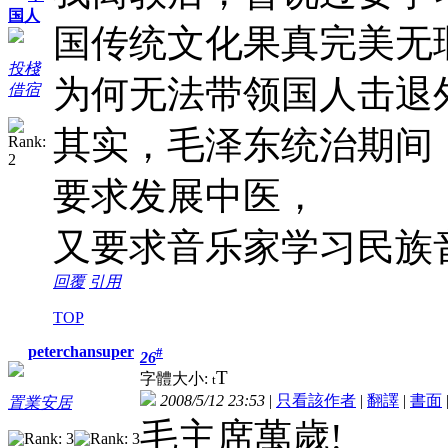
国人
国传统文化果真完美无
投棧
为何无法带领国人击退
借宿
其实，毛泽东统治期间
要求发展中医，
又要求音乐家学习民族
回覆
引用
TOP
peterchansuper
#
26
T
字體大小:
t
2008/5/12 23:53
|
只看該作者
|
翻譯
|
書面
置業安居
毛主席萬歲!