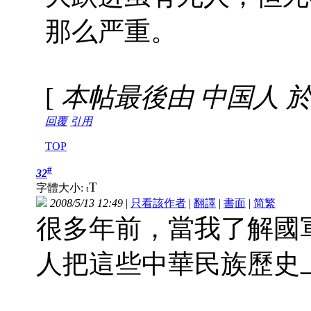
那么严重。
[
本帖最後由 中国人 於 200
回覆
引用
TOP
#
32
T
字體大小:
t
2008/5/13 12:49
|
只看該作者
|
翻譯
|
書面
|
简
繁
很多年前，當我了解國
人把這些中華民族歷史