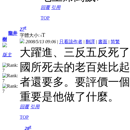
回覆
引用
TOP
#
27
龍井
T
字體大小:
t
樹
2008/5/13 09:06
|
只看該作者
|
翻譯
|
書面
|
简
繁
大躍進、三反五反死了
版主
國所死去的老百姓比起
者還要多。要評價一個
重要是他做了什麼。
回覆
引用
TOP
#
28