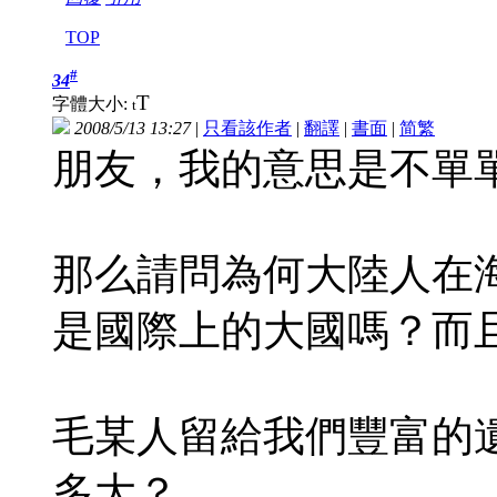
TOP
#
34
T
字體大小:
t
2008/5/13 13:27
|
只看該作者
|
翻譯
|
書面
|
简
繁
朋友，我的意思是不單
那么請問為何大陸人在
是國際上的大國嗎？而
毛某人留給我們豐富的
多大？