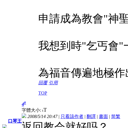
申請成為教會"神聖
我想到時"乞丐會"
為福音傳遍地極作
回覆
引用
TOP
#
4
T
字體大小:
t
2008/5/14 20:47
|
只看該作者
|
翻譯
|
書面
|
简
繁
口琴王
返回教会就好吗？