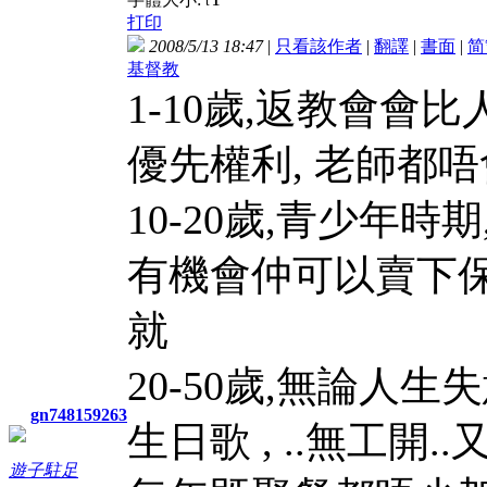
t
打印
2008/5/13 18:47
|
只看該作者
|
翻譯
|
書面
|
简
基督教
1-10歲,返教會會
優先權利, 老師都
10-20歲,青少年時
有機會仲可以賣下保
就
20-50歲,無論人
gn748159263
生日歌 , ..無工開
遊子駐足