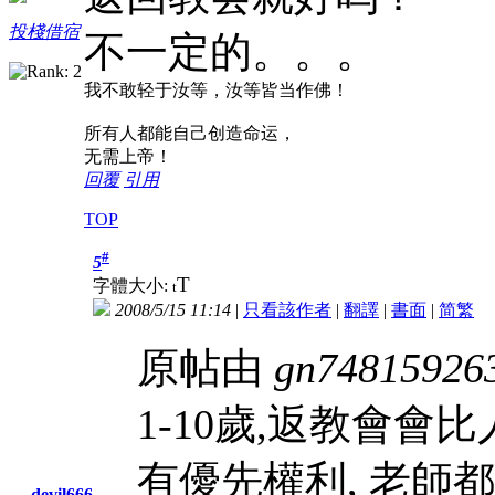
投棧借宿
不一定的。。。
我不敢轻于汝等，汝等皆当作佛！
所有人都能自己创造命运，
无需上帝！
回覆
引用
TOP
#
5
T
字體大小:
t
2008/5/15 11:14
|
只看該作者
|
翻譯
|
書面
|
简
繁
原帖由
gn74815926
1-10歲,返教會會
有優先權利, 老師
devil666