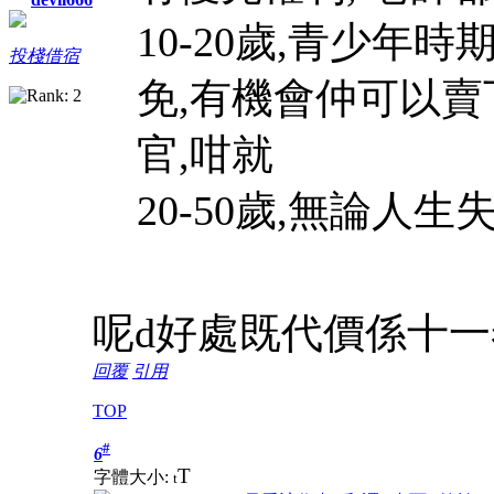
10-20歲,青少年時
投棧借宿
免,有機會仲可以賣
官,咁就
20-50歲,無論人生失
呢d好處既代價係十
回覆
引用
TOP
#
6
T
字體大小:
t