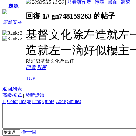
2008/5/15 11:26
|
只看該作者
|
翻譯
|
書面
|
简
繁
逆源
回復 1# gn748159263 的帖子
置業安居
基督文化除左造就左
造就左一滴好似樓主
以消滅基督文化為己任
回覆
引用
TOP
返回列表
高級模式
|
發新話題
B
Color
Image
Link
Quote
Code
Smilies
換一個