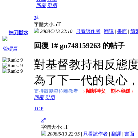
回覆
引用
#
2
T
字體大小:
t
2008/5/13 22:10
|
只看該作者
|
翻譯
|
書面
|
简
抽刀斷水
回復 1# gn748159263 的帖子
管理員
對基督教持相反態
為了下一代的良心
支持鼓勵每位離教者
› 閹割神父 刻不容緩 ‹
回覆
引用
TOP
#
3
T
字體大小:
t
2008/5/13 22:35
|
只看該作者
|
翻譯
|
書面
|