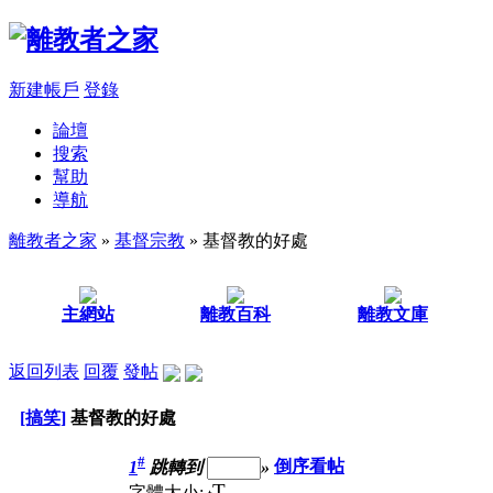
新建帳戶
登錄
論壇
搜索
幫助
導航
離教者之家
»
基督宗教
» 基督教的好處
主網站
離教百科
離教文庫
返回列表
回覆
發帖
[搞笑]
基督教的好處
#
1
跳轉到
»
倒序看帖
T
字體大小: