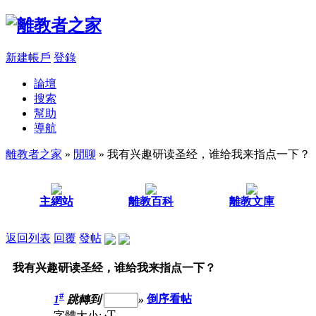
新建帳戶
登錄
論壇
搜索
幫助
導航
離教者之家
»
閒聊
» 我有兴趣研读圣经，谁给我来指点一下？
主網站
離教百科
離教文庫
返回列表
回覆
發帖
我有兴趣研读圣经，谁给我来指点一下？
#
1
跳轉到
»
倒序看帖
T
字體大小: