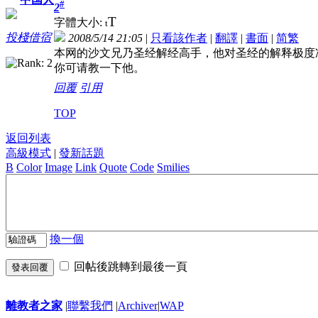
#
2
T
字體大小:
t
投棧借宿
2008/5/14 21:05
|
只看該作者
|
翻譯
|
書面
|
简
繁
本网的沙文兄乃圣经解经高手，他对圣经的解释极度
你可请教一下他。
回覆
引用
TOP
返回列表
高級模式
|
發新話題
B
Color
Image
Link
Quote
Code
Smilies
換一個
回帖後跳轉到最後一頁
發表回覆
離教者之家
|
聯繫我們
|
Archiver
|
WAP