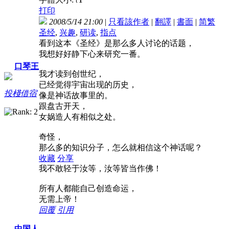
t
打印
2008/5/14 21:00
|
只看該作者
|
翻譯
|
書面
|
简
繁
圣经
,
兴趣
,
研读
,
指点
看到这本《圣经》是那么多人讨论的话题，
我想好好静下心来研究一番。
口琴王
我才读到创世纪，
已经觉得宇宙出现的历史，
投棧借宿
像是神话故事里的。
跟盘古开天，
女娲造人有相似之处。
奇怪，
那么多的知识分子，怎么就相信这个神话呢？
收藏
分享
我不敢轻于汝等，汝等皆当作佛！
所有人都能自己创造命运，
无需上帝！
回覆
引用
中国人