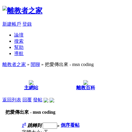
新建帳戶
登錄
論壇
搜索
幫助
導航
離教者之家
»
閒聊
» 把愛傳出來 - msn coding
主網站
離教百科
返回列表
回覆
發帖
把愛傳出來 - msn coding
#
1
跳轉到
»
倒序看帖
T