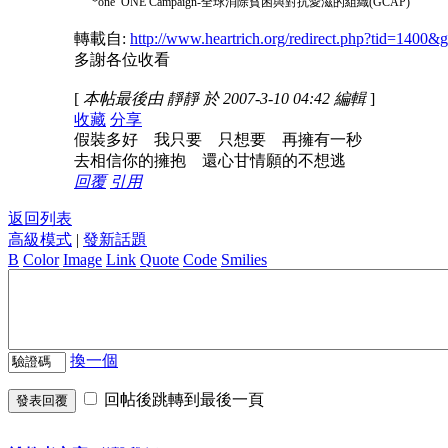
*one ONE Campaign-全球消除貧困與對抗愛滋的組織(GCAP)
轉載自:
http://www.heartrich.org/redirect.php?tid=1400&
多謝各位收看
[
本帖最後由 靜靜 於 2007-3-10 04:42 編輯
]
收藏
分享
假裝多好 我只要 只想要 再擁有一秒
去相信你的擁抱 還心甘情願的不想逃
回覆
引用
返回列表
高級模式
|
發新話題
B
Color
Image
Link
Quote
Code
Smilies
換一個
回帖後跳轉到最後一頁
發表回覆