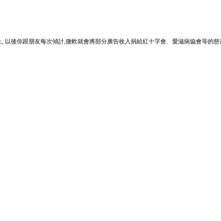
 並在你自己nickname加上, 以後你跟朋友每次傾計,微軟就會將部分廣告收入捐給紅十字會、愛滋