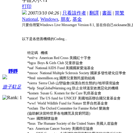
字體大小:
t
打印
2007/3/10 04:26
|
只看該作者
|
翻譯
|
書面
|
简
繁
National
,
Windows
,
朋友
,
基金
只要你用緊Windows Live Messenger Version 8.1,
以下是各慈善機構的Coding...
特定碼 機構
*red+u American Red Cross 美國紅十字會
*bgca Boys & Girls Club 兒童群益會
*naf National AIDS Fund 美國國家愛滋基金
靜靜
*mssoc National Multiple Sclerosis Society 國家多發性硬化症學會
*9mil ninemillion.org 國際兒童難民援助組織
*sierra Sierra Club 山巒協會(保護自然生態的)/地球環境協會
遊子駐足
*help StopGlobalWarming.org 防止全球溫室效應惡化的機構
*komen Susan G. Komen for the Cure 乳癌基金會
*unicef The US fund for UNICEF 美國地區聯合國兒童基金會
*wwf World Wildlife Fund for Nature 世界自然基金會
*oxfam The Oxford Committee for Famine Relief 樂施會
(協助解決當時世界各地饑荒及貧窮問題)
*care 國際關懷協會
*hsus The Humane Society of the United States 美國人道協會
*acs American Cancer Society 美國癌症協會