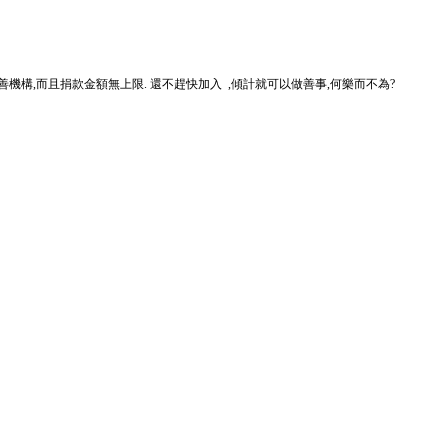
病協會等的慈善機構,而且捐款金額無上限. 還不趕快加入 ,傾計就可以做善事,何樂而不為?