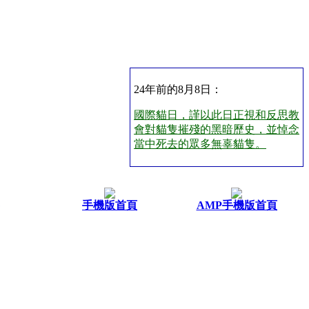
24年前的8月8日：
國際貓日，謹以此日正視和反思教
會對貓隻摧殘的黑暗歷史，並悼念
當中死去的眾多無辜貓隻。
手機版首頁
AMP手機版首頁