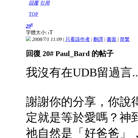
回覆
引用
TOP
#
29
T
字體大小:
t
2008/7/1 11:09
|
只看該作者
|
翻譯
|
書面
|
简
繁
回復 20# Paul_Bard 的帖子
我沒有在UDB留過言.
謝謝你的分享，你說
定就是等於愛嗎？神
祂自然是「好爸爸」，是派