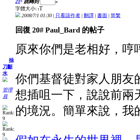
21
跳轉到
»
T
字體大小:
t
2008/7/1 01:30
|
只看該作者
|
翻譯
|
書面
|
简
繁
回復 20# Paul_Bard 的帖子
原來你們是老相好，哼
抽
刀斷
水
你們基督徒對家人朋友
管理
想插咀一下，說說前兩
員
的境況。簡單來說，我