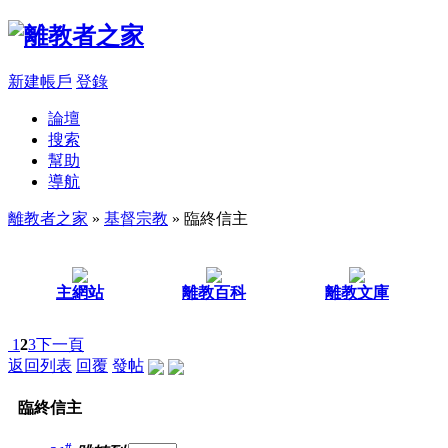
新建帳戶
登錄
論壇
搜索
幫助
導航
離教者之家
»
基督宗教
» 臨終信主
主網站
離教百科
離教文庫
1
2
3
下一頁
返回列表
回覆
發帖
臨終信主
#