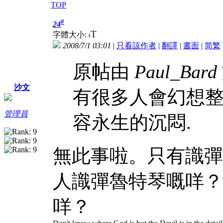
TOP
#
24
T
字體大小:
t
2008/7/1 03:01
|
只看該作者
|
翻譯
|
書面
|
简
繁
原帖由
Paul_Bard
沙文
有很多人會幻想
管理員
容永生的沉悶.
無此事啦。只有識彈
人識彈魯特琴嘅咩？
咩？