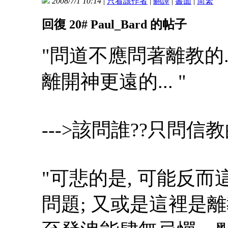
2008/7/1 10:14
|
只看該作者
|
翻譯
|
書面
|
简
繁
回復 20# Paul_Bard 的帖子
"問道不應問著離教的.
離開神更遠的... "
--->該問誰??只問信教的人會
"可悲的是, 可能反
問題; 又或是這裡是