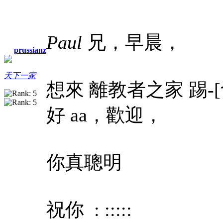
Paul
兄，早晨，
prussianz
天下一家
想來 離教者之家 踢-[食官
好 aa，歡迎，
你真聰明
祝你 : :::::