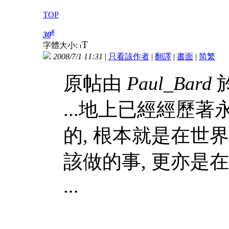
TOP
#
30
T
字體大小:
t
2008/7/1 11:31
|
只看該作者
|
翻譯
|
書面
|
简
繁
原帖由
Paul_Bard
於
...地上已經經歷著永
的, 根本就是在世
該做的事, 更亦是
...