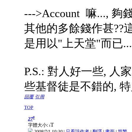
--->Account 嘛..
其他的多餘錢作甚??
是用以"上天堂"而已...
P.S.: 對人好一些, 
些基督徒是不錯的, 特
回覆
引用
TOP
#
27
T
字體大小:
t
2008/7/1 10:30
|
只看該作者
|
翻譯
|
書面
|
简
繁