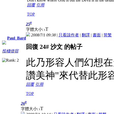
Don't know where God is but the Devil is in the detail
回覆
引用
TOP
#
25
T
字體大小:
t
2008/7/1 09:38
|
只看該作者
|
翻譯
|
書面
|
简
繁
Paul_Bard
回復 24# 沙文 的帖子
投棧借宿
此乃形容人們幻想在
讚美神"來代替此形
回覆
引用
TOP
#
26
T
字體大小:
t