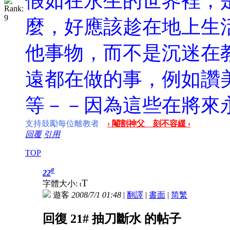
假如在永生的世界裡，
麼，好應該趁在地上生
他事物，而不是沉迷在
遠都在做的事，例如讚
等－－因為這些在將來
支持鼓勵每位離教者
› 閹割神父 刻不容緩 ‹
回覆
引用
TOP
#
22
T
字體大小:
t
遊客
2008/7/1 01:48
|
翻譯
|
書面
|
简
繁
回復 21# 抽刀斷水 的帖子