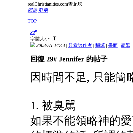
realChristianities.com雪龙坛
回覆
引用
TOP
#
32
T
字體大小:
t
2008/7/1 14:43
|
只看該作者
|
翻譯
|
書面
|
简
繁
回復 29# Jennifer 的帖子
因時間不足, 只能簡略
1. 被臭駡
如果不能領略神的愛