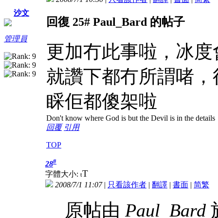
沙文
回復 25# Paul_Bard 的帖子
管理員
更加冇此事啦，冰度會
就讚下都冇所謂啫，
睬佢都傻架啦
Don't know where God is but the Devil is in the details
回覆
引用
TOP
#
28
T
字體大小:
t
2008/7/1 11:07
|
只看該作者
|
翻譯
|
書面
|
简
繁
原帖由
Paul_Bard
於