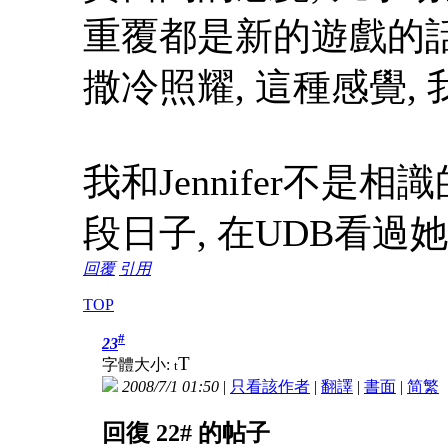
重覆都是新的遊戲的話
撒冷照耀, 這種感覺,
我和Jennifer不是
段日子, 在UDB看過她
回覆
引用
TOP
#
23
T
字體大小:
t
2008/7/1 01:50
|
只看該作者
|
翻譯
|
書面
|
简
繁
回復 22# 的帖子