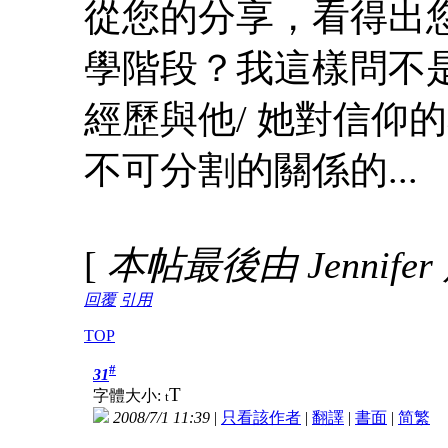
從您的分享，看得出
學階段？我這樣問不
經歷與他/ 她對信仰
不可分割的關係的...
[
本帖最後由 Jennifer 於
回覆
引用
TOP
#
31
T
字體大小:
t
2008/7/1 11:39
|
只看該作者
|
翻譯
|
書面
|
简
繁