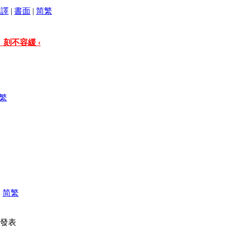
翻譯
|
書面
|
简
繁
 刻不容緩 ‹
繁
|
简
繁
00 發表