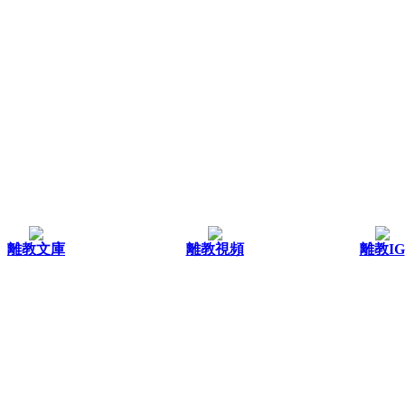
離教文庫
離教視頻
離教IG