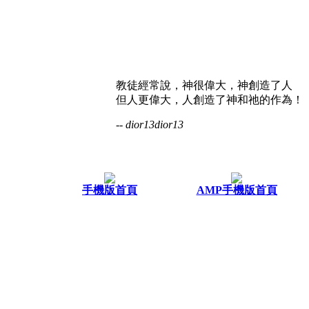
教徒經常說，神很偉大，神創造了人
但人更偉大，人創造了神和祂的作為！
-- dior13dior13
手機版首頁
AMP手機版首頁