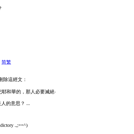
？
|
简
繁
刪除這經文：
祭祀耶和華的，那人必要滅絕‧
的意思？ ...
tory .,;==^)