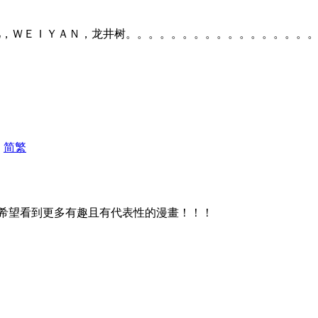
主力：淚儿／泪儿，ＷＥＩＹＡＮ，龙井树。。。。。。。。。。。。。
|
简
繁
希望看到更多有趣且有代表性的漫畫！！！