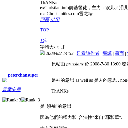
ThANKs
exChristian.info前基督徒，
realChristianities.com雪龙坛
回覆
引用
TOP
#
12
T
字體大小:
t
2008/8/2 14:53
|
只看該作者
|
翻譯
|
書面
|
原帖由
prussianz
於 2008-7-30 13:00 
peterchansuper
是神的意思 as well as 是人的意思 , non-cont
置業安居
ThANKs
是"領袖"的意思,
因為他們的權力和"合法性"來自"耶和華".