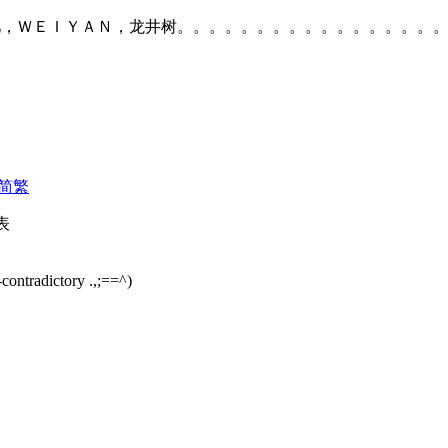
主力：淚儿／泪儿，ＷＥＩＹＡＮ，龙井树。。。。。。。。。。。。。
简
繁
發表
radictory .,;==^)