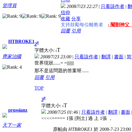
管理員
2008/7/23 22:27
|
只看該作者
|
信仰
收藏
分享
支持鼓勵每位離教者
› 閹割神父
回覆
引用
HTBROKE1
#
2
T
字體大小:
t
齊家治國
2008/7/23 23:00
|
只看該作者
|
翻譯
|
書面
|
简
世界現狀......= =||||||||
那不是這問題的答案呀......
回覆
引用
TOP
#
3
T
字體大小:
t
prussianz
2008/7/25 01:46
|
只看該作者
|
翻譯
|
書面
<<<<===== 1張 [刑土] 過 上 1張
，
天下一家
原帖由
HTBROKE1
於 2008-7-23 23: