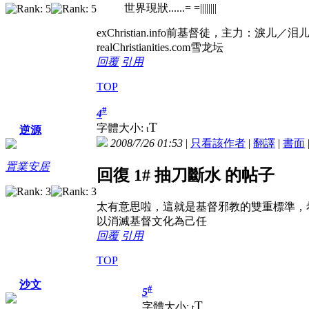
世界現狀......= =||||||||
exChristian.info前基督徒，
realChristianities.com雪龙坛
回覆
引用
TOP
#
4
T
字體大小:
t
逆源
2008/7/26 01:53
|
只看該作者
|
翻譯
|
書面
置業安居
回復 1# 抽刀斷水 的帖子
太有意思啦，這就是基督邪教的雙重標準，
以消滅基督文化為己任
回覆
引用
TOP
沙文
#
5
T
字體大小:
t