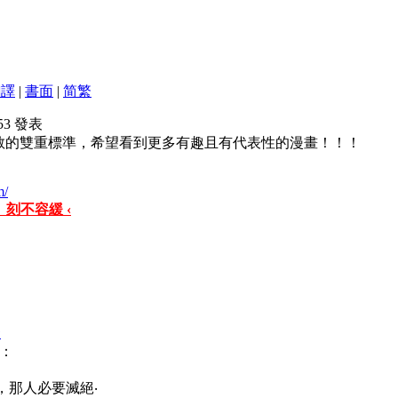
翻譯
|
書面
|
简
繁
1:53 發表
教的雙重標準，希望看到更多有趣且有代表性的漫畫！！！
m/
 刻不容緩 ‹
繁
：
的，那人必要滅絕‧