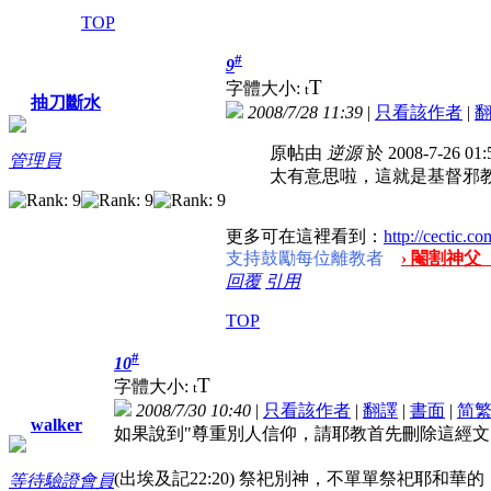
TOP
#
9
T
字體大小:
t
抽刀斷水
2008/7/28 11:39
|
只看該作者
|
原帖由
逆源
於 2008-7-26 0
管理員
太有意思啦，這就是基督邪
更多可在這裡看到：
http://cectic.co
支持鼓勵每位離教者
› 閹割神父
回覆
引用
TOP
#
10
T
字體大小:
t
2008/7/30 10:40
|
只看該作者
|
翻譯
|
書面
|
简
walker
如果說到"尊重別人信仰，請耶教首先刪除這經文
(出埃及記22:20) 祭祀別神，不單單祭祀耶和華
等待驗證會員