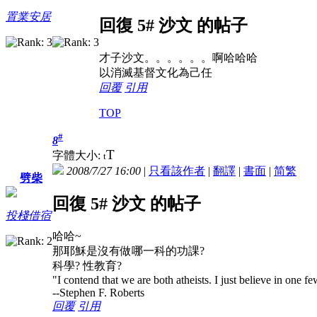
置業安居
回復 5# 沙文 的帖子
才子沙文。。。。。。啊哈哈哈
以消滅基督文化為己任
回覆
引用
TOP
#
8
T
字體大小:
t
2008/7/27 16:00
|
只看該作者
|
翻譯
|
書面
|
简
繁
劈柴
回復 5# 沙文 的帖子
投棧借宿
哈哈~
那耶穌是沒有做哪一科的功課?
科學? 性教育?
"I contend that we are both atheists. I just believe in one
--Stephen F. Roberts
回覆
引用