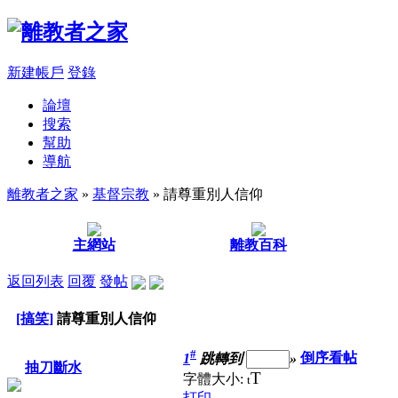
新建帳戶
登錄
論壇
搜索
幫助
導航
離教者之家
»
基督宗教
» 請尊重別人信仰
主網站
離教百科
返回列表
回覆
發帖
[搞笑]
請尊重別人信仰
#
1
跳轉到
»
倒序看帖
抽刀斷水
T
字體大小:
t
打印