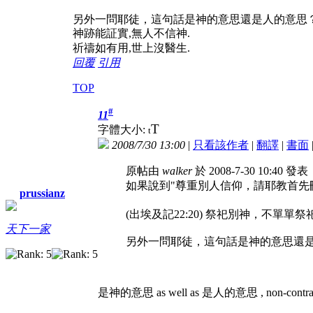
另外一問耶徒，這句話是神的意思還是人的意思
神跡能証實,無人不信神.
祈禱如有用,世上沒醫生.
回覆
引用
TOP
#
11
T
字體大小:
t
2008/7/30 13:00
|
只看該作者
|
翻譯
|
書面
原帖由
walker
於 2008-7-30 10:40 發表
如果說到"尊重別人信仰，請耶教首先
prussianz
(出埃及記22:20) 祭祀別神，不單單
天下一家
另外一問耶徒，這句話是神的意思還是人
是神的意思 as well as 是人的意思 , non-contradic