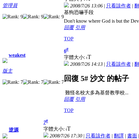
管理員
2008/7/26 13:06
|
只看該作者
|
基狗恐嚇手段
Don't know where God is but the Devil 
回覆
引用
TOP
#
6
weakest
T
字體大小:
t
2008/7/26 14:13
|
只看該作者
|
版主
回復 5# 沙文 的帖子
難怪名校大多為基督教學校...
回覆
引用
TOP
#
7
T
字體大小:
t
逆源
2008/7/26 17:30
|
只看該作者
|
翻譯
|
書面