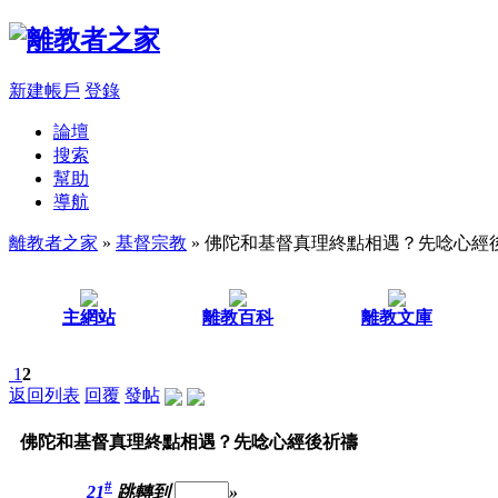
新建帳戶
登錄
論壇
搜索
幫助
導航
離教者之家
»
基督宗教
» 佛陀和基督真理終點相遇？先唸心經
主網站
離教百科
離教文庫
1
2
返回列表
回覆
發帖
佛陀和基督真理終點相遇？先唸心經後祈禱
#
21
跳轉到
»