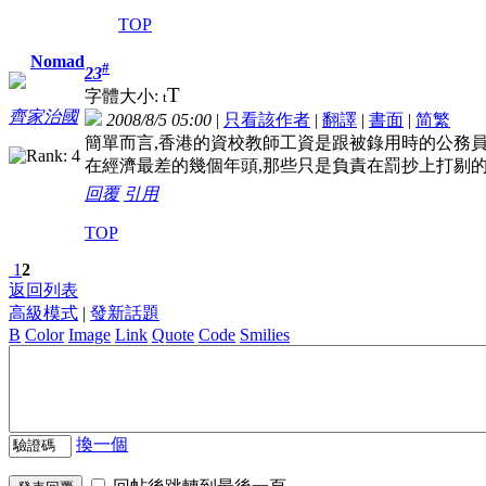
TOP
Nomad
#
23
T
字體大小:
t
齊家治國
2008/8/5 05:00
|
只看該作者
|
翻譯
|
書面
|
简
繁
簡單而言,香港的資校教師工資是跟被錄用時的公務
在經濟最差的幾個年頭,那些只是負責在罰抄上打剔
回覆
引用
TOP
1
2
返回列表
高級模式
|
發新話題
B
Color
Image
Link
Quote
Code
Smilies
換一個