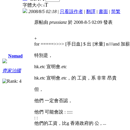
T
字體大小:
t
2008/8/5 02:18
|
只看該作者
|
翻譯
|
書面
|
简
繁
原帖由
prussianz
於 2008-8-5 02:09 發表
+
for =====>>>> [手日血] $ 出 [米量] n////and 加薪
特別是，
Nomad
hk.etc 宣明會.etc
齊家治國
hk.etc 宣明會.etc，的 工資，系 非常 昂貴
但，
他們 一定會否認，
他們 可能會說 : :::::
: :
他們的工資，比g 香港政府的 公 , ...