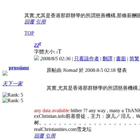
其實,尤其是香港那群辦學的所謂慈善機構,那條薪酬
回覆
引用
TOP
#
22
T
字體大小:
t
2008/8/5 02:36
|
只看該作者
|
翻譯
|
書面
|
简
繁
prussianz
原帖由
Nomad
於 2008-8-5 02:18 發表
天下一家
其實,尤其是香港那群辦學的所謂慈善機構
any data available
hither ?? any way , many a ThA
exChristian.info前基督徒，主力：淚儿／泪
树。。。。。。。。。。。。。。。。。。。。
realChristianities.com雪龙坛
回覆
引用