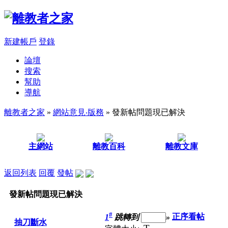
新建帳戶
登錄
論壇
搜索
幫助
導航
離教者之家
»
網站意見‧版務
» 發新帖問題現已解決
主網站
離教百科
離教文庫
返回列表
回覆
發帖
發新帖問題現已解決
#
1
跳轉到
»
正序看帖
抽刀斷水