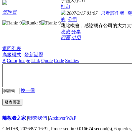
T
字體大小:
t
打印
管理員
2007/3/17 01:07
|
只看該作者
|
的
,
公司
藉此機會，感謝網存公司的大力支
收藏
分享
回覆
引用
返回列表
高級模式
|
發新話題
B
Color
Image
Link
Quote
Code
Smilies
換一個
發表回覆
離教者之家
|
聯繫我們
|
Archiver
|
WAP
GMT+8, 2026/8/7 16:32,
Processed in 0.016674 second(s), 6 queries