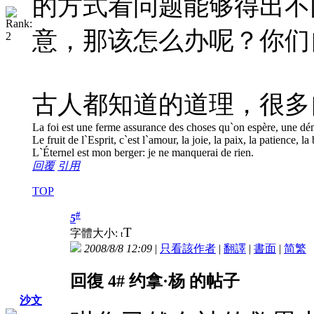
的方式看问题能够得出不
意，那该怎么办呢？你们
古人都知道的道理，很多
La foi est une ferme assurance des choses qu`on espère, une dém
Le fruit de l`Esprit, c`est l`amour, la joie, la paix, la patience, l
L`Éternel est mon berger: je ne manquerai de rien.
回覆
引用
TOP
#
5
T
字體大小:
t
2008/8/8 12:09
|
只看該作者
|
翻譯
|
書面
|
简
繁
回復 4# 约拿·杨 的帖子
沙文