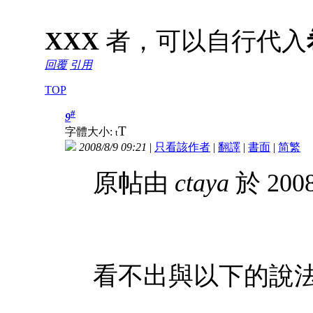
XXX
者，可以自行代入
回覆
引用
TOP
#
9
T
字體大小:
t
2008/8/9 09:21
|
只看該作者
|
翻譯
|
書面
|
简
繁
原帖由
ctaya
於 2008
看不出與以下的說