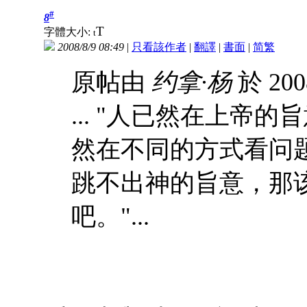
#
8
T
字體大小:
t
2008/8/9 08:49
|
只看該作者
|
翻譯
|
書面
|
简
繁
原帖由
约拿·杨
於 200
... "人已然在上帝
然在不同的方式看问
跳不出神的旨意，那
吧。"...