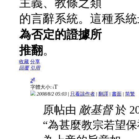
主義、教條之類
的言辭系統。這種系統
為否定的證據所
推翻
。
收藏
分享
回覆
引用
#
2
T
字體大小:
t
2008/8/2 05:03
|
只看該作者
|
翻譯
|
書面
|
简
繁
原帖由
敵基督
於 20
“為甚麼教宗若望