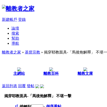
新建帳戶
登錄
論壇
搜索
幫助
導航
離教者之家
»
基督宗教
» 揭穿耶教面具-「馬後炮解釋」 不堪
主網站
離教百科
離教文庫
返回列表
回覆
發帖
揭穿耶教面具-「馬後炮解釋」 不堪一擊
#
1
跳轉到
»
倒序看帖