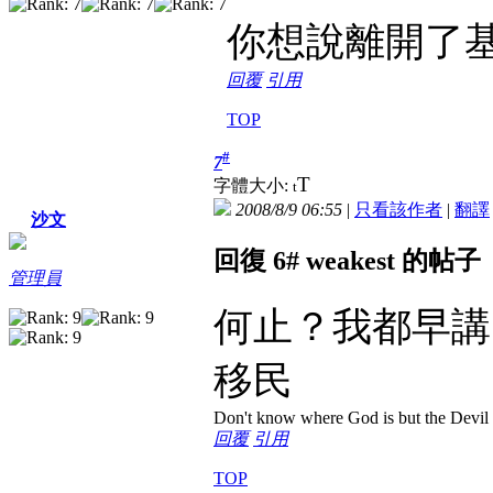
你想說離開了基
回覆
引用
TOP
#
7
T
字體大小:
t
2008/8/9 06:55
|
只看該作者
|
翻譯
沙文
回復 6# weakest 的帖子
管理員
何止？我都早講
移民
Don't know where God is but the Devil is
回覆
引用
TOP