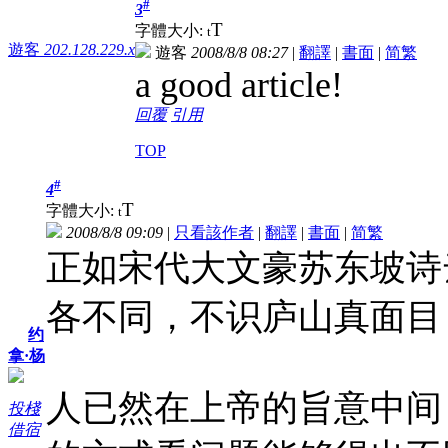
#
3
T
字體大小:
t
遊客
202.128.229.x
遊客
2008/8/8 08:27
|
翻譯
|
書面
|
简
繁
a good article!
回覆
引用
TOP
#
4
T
字體大小:
t
2008/8/8 09:09
|
只看該作者
|
翻譯
|
書面
|
简
繁
正如宋代大文豪苏东坡诗
各不同，不识庐山真面目
约
拿·杨
人已然在上帝的旨意中间
投棧
借宿