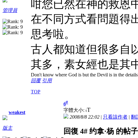
咁您已然在神的救恩
管理員
在不同方式看問題得
思考啦。
古人都知道但很多自
其多，素女經也是其
Don't know where God is but the Devil is in the details
回覆
引用
TOP
#
6
T
字體大小:
t
weakest
2008/8/8 22:02
|
只看該作者
|
翻
版主
回復 4# 约拿·杨 的帖子