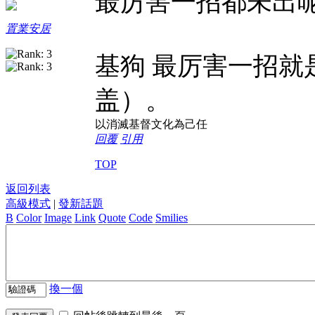
最厉害一招都未出
置業安居
基狗 最厉害一招就
盖）。
以消滅基督文化為己任
回覆
引用
TOP
返回列表
高級模式
|
發新話題
B
Color
Image
Link
Quote
Code
Smilies
換一個