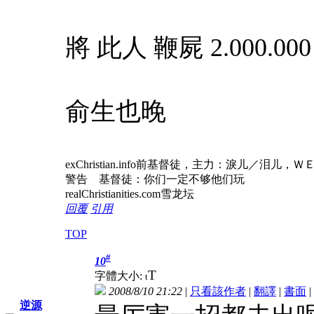
將 此人 鞭屍 2.000.0
俞生也晚
exChristian.info前基督徒，主力：淚儿
警告 基督徒：你们一定不够他们玩
realChristianities.com雪龙坛
回覆
引用
TOP
#
10
T
字體大小:
t
2008/8/10 21:22
|
只看該作者
|
翻譯
|
書面
|
逆源