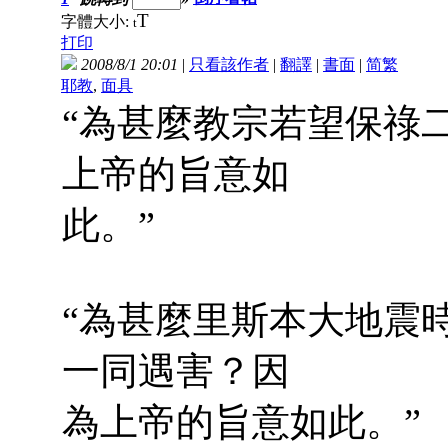
T
字體大小:
t
打印
2008/8/1 20:01
|
只看該作者
|
翻譯
|
書面
|
简
繁
耶教
,
面具
“為甚麼教宗若望保祿
上帝的旨意如
此。”
“為甚麼里斯本大地震
一同遇害？因
為上帝的旨意如此。”