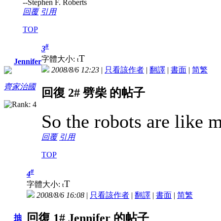
--Stephen F. Roberts
回覆
引用
TOP
#
3
T
字體大小:
t
Jennifer
2008/8/6 12:23
|
只看該作者
|
翻譯
|
書面
|
简
繁
齊家治國
回復 2# 劈柴 的帖子
So the robots are like 
回覆
引用
TOP
#
4
T
字體大小:
t
2008/8/6 16:08
|
只看該作者
|
翻譯
|
書面
|
简
繁
回復 1# Jennifer 的帖子
抽