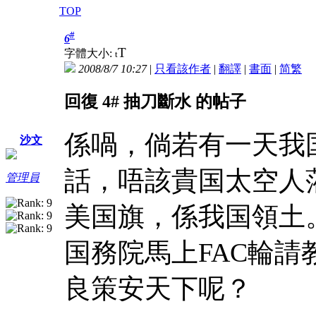
TOP
#
6
T
字體大小:
t
2008/8/7 10:27
|
只看該作者
|
翻譯
|
書面
|
简
繁
回復 4# 抽刀斷水 的帖子
係喎，倘若有一天我
沙文
話，唔該貴国太空人蒞臨
管理員
美国旗，係我国領土
国務院馬上FAC輪請
良策安天下呢？