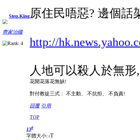
原住民唔惡? 邊個話架
Step.King
齊家治國
http://hk.news.yahoo.
人地可以殺人於無形,
花開花落花無缺!
對付教徒三式： 不主動、 不抗拒、 不負責!
回覆
引用
TOP
#
13
T
字體大小:
t