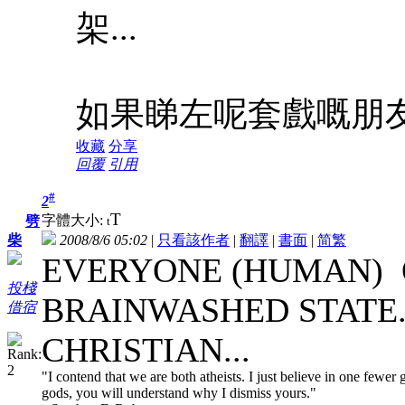
架...
如果睇左呢套戲嘅朋
收藏
分享
回覆
引用
#
2
T
字體大小:
劈
t
2008/8/6 05:02
|
只看該作者
|
翻譯
|
書面
|
简
繁
柴
EVERYONE (HUMAN) O
投棧
BRAINWASHED STATE..
借宿
CHRISTIAN...
"I contend that we are both atheists. I just believe in one few
gods, you will understand why I dismiss yours."