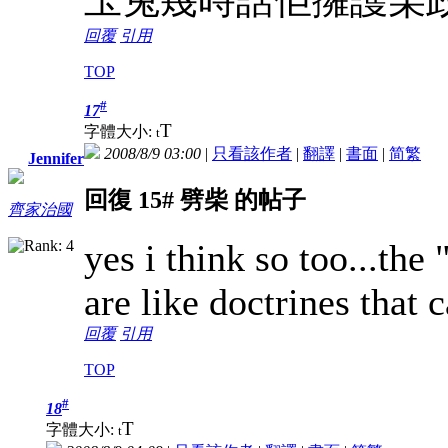
玉兔幾時話佢擁護某政
回覆
引用
TOP
#
17
T
字體大小:
t
2008/8/9 03:00
|
只看該作者
|
翻譯
|
書面
|
简
繁
Jennifer
回復 15# 劈柴 的帖子
齊家治國
yes i think so too...the
are like doctrines that
回覆
引用
TOP
#
18
T
字體大小:
t