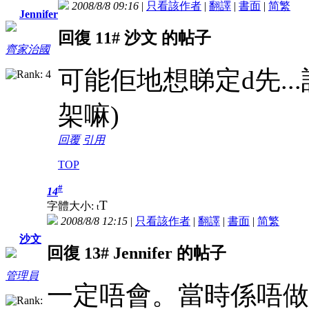
2008/8/8 09:16
|
只看該作者
|
翻譯
|
書面
|
简
繁
Jennifer
回復 11# 沙文 的帖子
齊家治國
可能佢地想睇定d先..
架嘛)
回覆
引用
TOP
#
14
T
字體大小:
t
2008/8/8 12:15
|
只看該作者
|
翻譯
|
書面
|
简
繁
沙文
回復 13# Jennifer 的帖子
管理員
一定唔會。當時係唔做