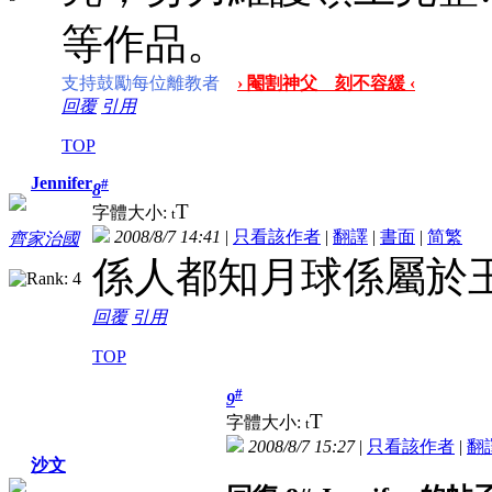
等作品。
支持鼓勵每位離教者
› 閹割神父 刻不容緩 ‹
回覆
引用
TOP
Jennifer
#
8
T
字體大小:
t
2008/8/7 14:41
|
只看該作者
|
翻譯
|
書面
|
简
繁
齊家治國
係人都知月球係屬於玉
回覆
引用
TOP
#
9
T
字體大小:
t
2008/8/7 15:27
|
只看該作者
|
翻
沙文