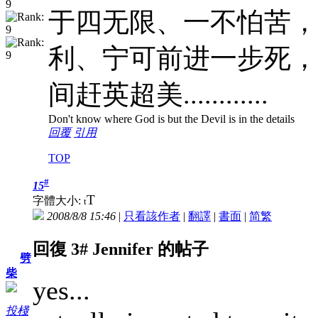
于四无限、一不怕苦，
利、宁可前进一步死，
间赶英超美............
Don't know where God is but the Devil is in the details
回覆
引用
TOP
#
15
T
字體大小:
t
2008/8/8 15:46
|
只看該作者
|
翻譯
|
書面
|
简
繁
回復 3# Jennifer 的帖子
劈
柴
yes...
投棧