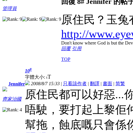
回復 8# Jennifer 的帖
管理員
原住民？玉兔
http://www.eye
Don't know where God is but the Devil 
回覆
引用
TOP
#
10
T
字體大小:
t
2008/8/7 15:33
|
只看該作者
|
翻譯
|
書面
|
简
繁
Jennifer
原住民都可以好惡..
齊家治國
唔駛，要打起上黎佢仲
幫拖，蝕底嘅只會係