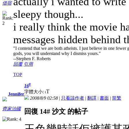
actually i wanted to write 
借宿
sleepy though...
i really think the movie has
messages hidden behind th
"I contend that we are both atheists. I just believe in one few
gods, you will understand why I dismiss yours."
--Stephen F. Roberts
回覆
引用
TOP
#
16
T
字體大小:
t
Jennifer
2008/8/9 02:58
|
只看該作者
|
翻譯
|
書面
|
简
繁
齊家治國
回復 14# 沙文 的帖子