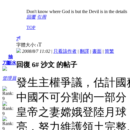
Don't know where God is but the Devil is in the details
回覆
引用
TOP
#
7
T
字體大小:
t
2008/8/7 11:02
|
只看該作者
|
翻譯
|
書面
|
简
繁
抽
刀斷水
回復 6# 沙文 的帖子
管理員
發生主權爭議，估計國
中國不可分割的一部分
皇帝之妻嫦娥登陸月球
亮，努力維護領土完整