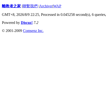
離教者之家
|
聯繫我們
|
Archiver
|
WAP
GMT+8, 2026/8/9 22:25,
Processed in 0.045258 second(s), 6 queries
Powered by
Discuz!
7.2
© 2001-2009
Comsenz Inc.