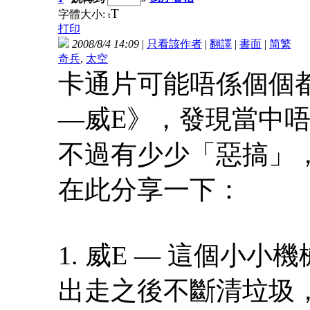
T
字體大小:
t
打印
2008/8/4 14:09
|
只看該作者
|
翻譯
|
書面
|
简
繁
奇兵
,
太空
卡通片可能唔係個個
—威E》，發現當中唔
不過有少少「惡搞」
在此分享一下：
1. 威E — 這個小小
出走之後不斷清垃圾，