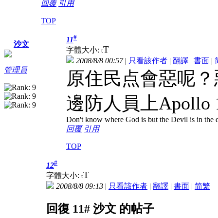
回覆
引用
TOP
#
11
沙文
T
字體大小:
t
2008/8/8 00:57
|
只看該作者
|
翻譯
|
書面
|
管理員
原住民点會惡呢？
邊防人員上Apollo
Don't know where God is but the Devil is in the d
回覆
引用
TOP
#
12
T
字體大小:
t
2008/8/8 09:13
|
只看該作者
|
翻譯
|
書面
|
简
繁
回復 11# 沙文 的帖子