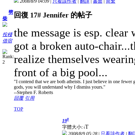
2008/8/9 04:09
|
只看該作者
|
翻譯
|
書面
|
简
繁
劈
回復 17# Jennifer 的帖子
柴
the message is esp. clea
投棧
借宿
got a broken auto-chair...
realize themselves wearin
front of a big pool...
"I contend that we are both atheists. I just believe in one few
gods, you will understand why I dismiss yours."
--Stephen F. Roberts
回覆
引用
TOP
#
19
T
字體大小:
t
2008/8/9 05:28
|
只看該作者
|
翻