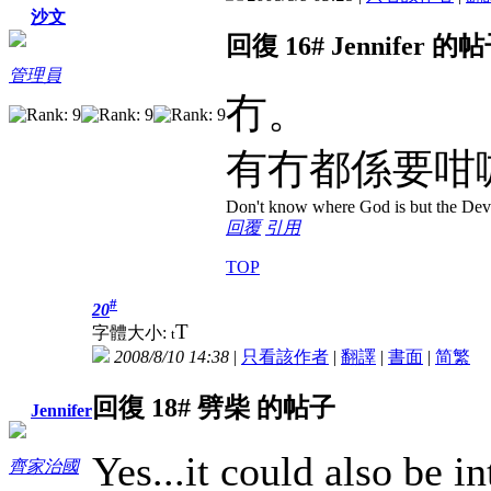
沙文
回復 16# Jennifer 的
管理員
冇。
有冇都係要咁
Don't know where God is but the Devil 
回覆
引用
TOP
#
20
T
字體大小:
t
2008/8/10 14:38
|
只看該作者
|
翻譯
|
書面
|
简
繁
回復 18# 劈柴 的帖子
Jennifer
Yes...it could also be 
齊家治國