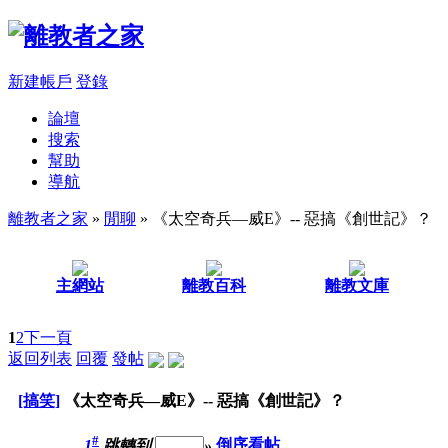
新建帳戶
登錄
論壇
搜索
幫助
導航
離教者之家
»
閒聊
» 《太空奇兵—威E》-- 惡搞《創世記》？
主網站
離教百科
離教文庫
1
2
下一頁
返回列表
回覆
發帖
[搞笑]
《太空奇兵—威E》-- 惡搞《創世記》？
#
1
跳轉到
»
倒序看帖