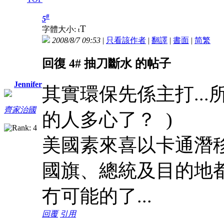
#
5
T
字體大小:
t
2008/8/7 09:53
|
只看該作者
|
翻譯
|
書面
|
简
繁
回復 4# 抽刀斷水 的帖子
Jennifer
其實環保先係主打...
齊家治國
的人多心了？
)
美國素來喜以卡通潛
國旗、總統及目的地
冇可能的了...
回覆
引用