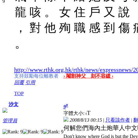
龍 咳 。 女 住 戶 又 說 
， 對 他 殉 職 感 到 傷 
。
http://www.rthk.org.hk/rthk/news/expressnews
支持鼓勵每位離教者
› 閹割神父 刻不容緩 ‹
回覆
引用
TOP
沙文
#
9
T
字體大小:
t
2008/8/13 00:15
|
只看該作者
|
管理員
何解您們海內土炮華人中文
Don't know where God is but the Devil 