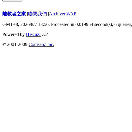
離教者之家
|
聯繫我們
|
Archiver
|
WAP
GMT+8, 2026/8/7 18:56,
Processed in 0.019954 second(s), 6 queries
Powered by
Discuz!
7.2
© 2001-2009
Comsenz Inc.