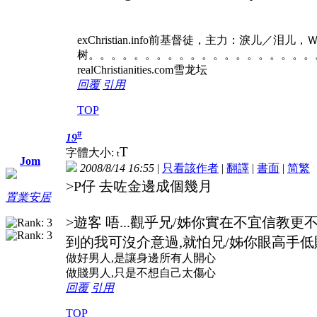
exChristian.info前基督徒，主力：淚儿／泪
树。。。。。。。。。。。。。。。。。。。。
realChristianities.com雪龙坛
回覆
引用
TOP
#
19
T
字體大小:
t
Jom
2008/8/14 16:55
|
只看該作者
|
翻譯
|
書面
|
简
繁
>P仔 去咗金邊成個幾月
置業安居
>遊客 唔...觀乎兄/姊你實在不宜信教
到的我可沒介意過,就怕兄/姊你眼高手低
做好男人,是讓身邊所有人開心
做賤男人,只是不想自己太傷心
回覆
引用
TOP