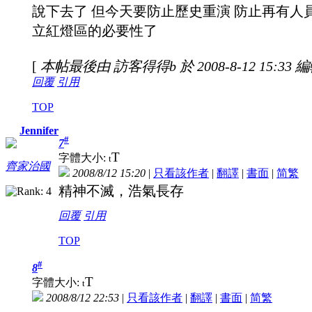
說下去了 但今天要防止歷史重演 防止再有人
立紅燈區的必要性了
[
本帖最後由 訪客得得b 於 2008-8-12 15:33 
回覆
引用
TOP
Jennifer
#
7
T
字體大小:
t
齊家治國
2008/8/12 15:20
|
只看該作者
|
翻譯
|
書面
|
简
繁
精神不滅，浩氣長存
回覆
引用
TOP
#
8
T
字體大小:
t
2008/8/12 22:53
|
只看該作者
|
翻譯
|
書面
|
简
繁