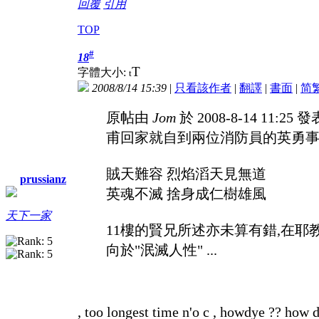
回覆
引用
TOP
#
18
T
字體大小:
t
2008/8/14 15:39
|
只看該作者
|
翻譯
|
書面
|
简
原帖由
Jom
於 2008-8-14 11:25 
甫回家就自到兩位消防員的英勇事跡
賊天難容 烈焰滔天見無道
prussianz
英魂不滅 捨身成仁樹雄風
天下一家
11樓的賢兄所述亦未算有錯,在耶
向於"泯滅人性" ...
, too longest time n'o c , howdye ?? how 