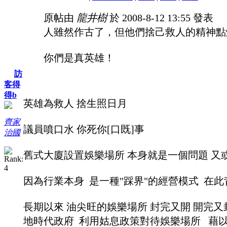
原帖由
龍井樹
於 2008-8-12 13:55 發表
人雖然作古了，但他們捨己救人的精神點
你們是真英雄！
訪
客得
得b
英雄為救人 捨生照日月
齊家
議員噴口水 你死你[口既]事
治國
舊式大廈設置娛樂場所 本身就是一個問題 又
因為行業本身 是一種"踩界"的經營模式 在
長期以來 油尖旺的娛樂場所 封完又開 開完又
地時代政府 利用姑息政策對待娛樂場所 藉