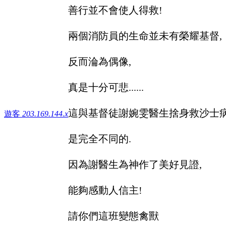
善行並不會使人得救!
兩個消防員的生命並未有榮耀基督,
反而淪為偶像,
真是十分可悲......
這與基督徒謝婉雯醫生捨身救沙士
遊客
203.169.144.x
是完全不同的.
因為謝醫生為神作了美好見證,
能夠感動人信主!
請你們這班變態禽獸