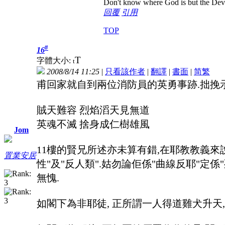
Don't know where God is but the Devil 
回覆
引用
TOP
#
16
T
字體大小:
t
2008/8/14 11:25
|
只看該作者
|
翻譯
|
書面
|
简
繁
甫回家就自到兩位消防員的英勇事跡.拙挽示
賊天難容 烈焰滔天見無道
英魂不滅 捨身成仁樹雄風
Jom
11樓的賢兄所述亦未算有錯,在耶教教義來
置業安居
性"及"反人類".姑勿論佢係"曲線反耶"定
無愧.
如閣下為非耶徒, 正所謂一人得道雞犬升天