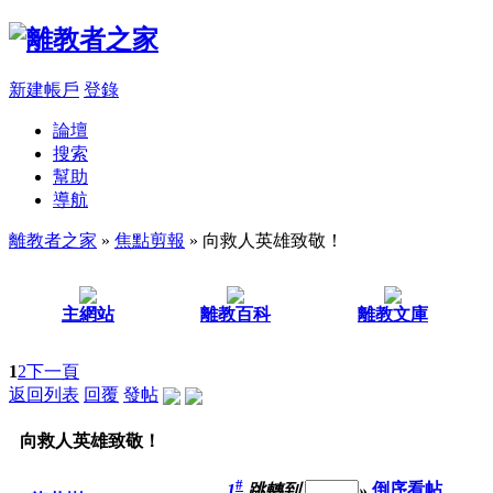
新建帳戶
登錄
論壇
搜索
幫助
導航
離教者之家
»
焦點剪報
» 向救人英雄致敬！
主網站
離教百科
離教文庫
1
2
下一頁
返回列表
回覆
發帖
向救人英雄致敬！
#
1
跳轉到
»
倒序看帖