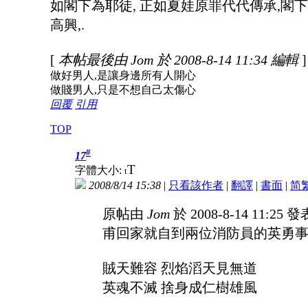
如閣下為耶徒, 正如夏娃原罪代代傳承,閣
高興,.
[
本帖最後由 Jom 於 2008-8-14 11:34 編輯
]
做好男人,是讓身邊所有人開心
做賤男人,只是不想自己太傷心
回覆
引用
TOP
#
17
T
字體大小:
t
2008/8/14 15:38
|
只看該作者
|
翻譯
|
書面
|
简
原帖由
Jom
於 2008-8-14 11:25 
甫回家就自到兩位消防員的英勇事跡
賊天難容 烈焰滔天見無道
英魂不滅 捨身成仁樹雄風