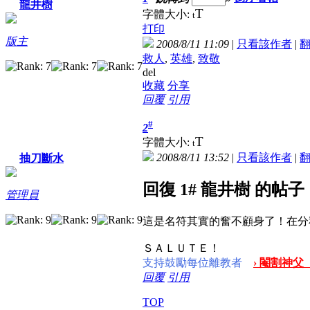
龍井樹
T
字體大小:
t
打印
版主
2008/8/11 11:09
|
只看該作者
|
救人
,
英雄
,
致敬
del
收藏
分享
回覆
引用
#
2
T
字體大小:
t
2008/8/11 13:52
|
只看該作者
|
抽刀斷水
回復 1# 龍井樹 的帖子
管理員
這是名符其實的奮不顧身了！在分
ＳＡＬＵＴＥ！
支持鼓勵每位離教者
› 閹割神父
回覆
引用
TOP