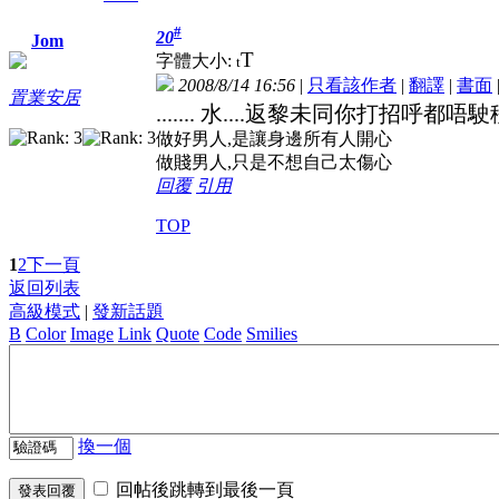
#
20
Jom
T
字體大小:
t
2008/8/14 16:56
|
只看該作者
|
翻譯
|
書面
置業安居
....... 水....返黎未同你打招呼都唔駛
做好男人,是讓身邊所有人開心
做賤男人,只是不想自己太傷心
回覆
引用
TOP
1
2
下一頁
返回列表
高級模式
|
發新話題
B
Color
Image
Link
Quote
Code
Smilies
換一個
回帖後跳轉到最後一頁
發表回覆