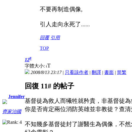
不要再制造偶像,
引人走向永死了......
回覆
引用
TOP
#
12
T
字體大小:
t
2008/8/13 23:17
|
只看該作者
|
翻譯
|
書面
|
简
繁
回復 11# 的帖子
Jennifer
基督徒為救人而犧牲就矜貴，非基督徒為救人
你是否肯定兩位消防英雄並非教徒？查清楚先好
齊家治國
不知幾多基督徒封了謝醫生為偶像，不然