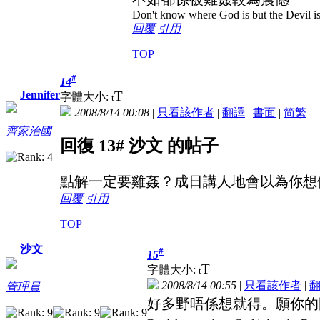
Don't know where God is but the Devil is 
回覆
引用
TOP
#
14
T
Jennifer
字體大小:
t
2008/8/14 00:08
|
只看該作者
|
翻譯
|
書面
|
简
繁
齊家治國
回復 13# 沙文 的帖子
點解一定要雞姦？成日講人地會以為你想做.
回覆
引用
TOP
沙文
#
15
T
字體大小:
t
2008/8/14 00:55
|
只看該作者
|
管理員
好多野唔係想就得。願你的