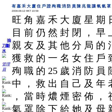
有 嘉 禾 大 廈 住 戶 證 殉 職 消 防 員 陳 兆 龍 讓 氧 氣 罩
2008-08-12
HKT
10:58
旺 角 嘉 禾 大 廈 星 期 
目 前 仍 然 封 閉 ， 早 
抽
親 友 及 其 他 分 局 的 
刀斷
水
獲 救 的 一 名 女 住 戶 
管理
殉 職 的 25 歲 消 防 員
員
中 ， 救 出 自 己 及 年 
， 當 時 燶 煙 密 佈 ， 
氣 罩 除 下 給 她 及 母 