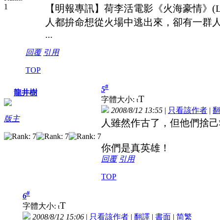
【明報專訊】荷李活電影《火海豪情》(La
人都拚命想從火場中逃出來，卻有一群
...
回覆
引用
TOP
#
5
龍井樹
T
字體大小:
t
2008/8/12 13:55
|
只看該作者
|
版主
人雖然作古了，但他們捨己
你們是真英雄！
回覆
引用
TOP
#
6
T
字體大小:
t
2008/8/12 15:06
|
只看該作者
|
翻譯
|
書面
|
简
繁