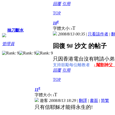
回覆
引用
TOP
#
10
T
字體大小:
t
抽刀斷水
2008/8/13 00:35
|
只看該作者
|
管理員
回復 9# 沙文 的帖子
只因香港電台沒有聘請小弟
支持鼓勵每位離教者
› 閹割神父
回覆
引用
TOP
#
11
T
字體大小:
t
遊客
2008/8/13 18:29
|
翻譯
|
書面
|
简
繁
只有信耶穌才能得永生的!