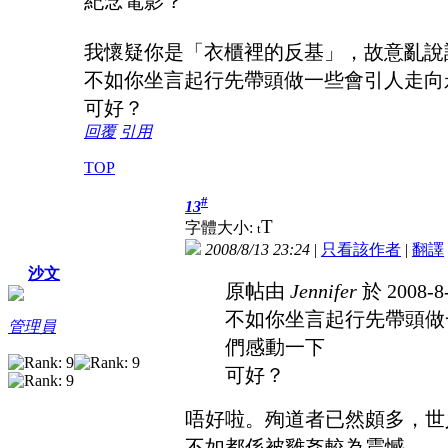
紀念電影？
我懷疑你是「衣櫃裡的反基」，故意亂說話
不如你坐言起行先帶頭做一些會引人走向永
可好？
回覆
引用
TOP
#
13
T
字體大小:
t
2008/8/13 23:24
|
只看該作者
|
翻譯
沙文
原帖由
Jennifer
於 2008-8
不如你坐言起行先帶頭做
管理員
們感動一下
可好？
唔好啦。殉道者已然頗多，世
不如都係被雞姦較為震憾