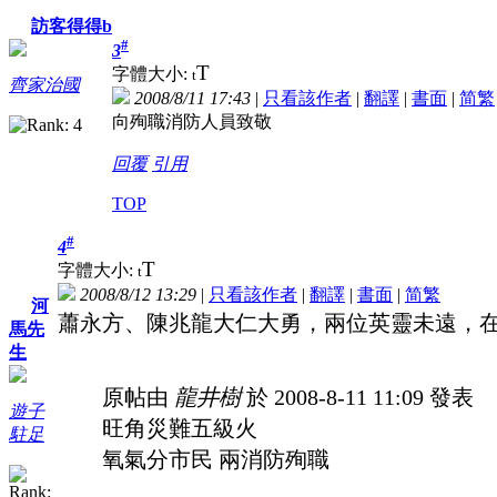
訪客得得b
#
3
T
字體大小:
t
齊家治國
2008/8/11 17:43
|
只看該作者
|
翻譯
|
書面
|
简
繁
向殉職消防人員致敬
回覆
引用
TOP
#
4
T
字體大小:
t
2008/8/12 13:29
|
只看該作者
|
翻譯
|
書面
|
简
繁
河
蕭永方、陳兆龍大仁大勇，兩位英靈未遠，
馬先
生
原帖由
龍井樹
於 2008-8-11 11:09 發表
遊子
旺角災難五級火
駐足
氧氣分市民 兩消防殉職