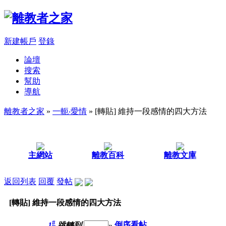
新建帳戶
登錄
論壇
搜索
幫助
導航
離教者之家
»
一軛‧愛情
» [轉貼] 維持一段感情的四大方法
主網站
離教百科
離教文庫
返回列表
回覆
發帖
[轉貼] 維持一段感情的四大方法
#
1
跳轉到
»
倒序看帖