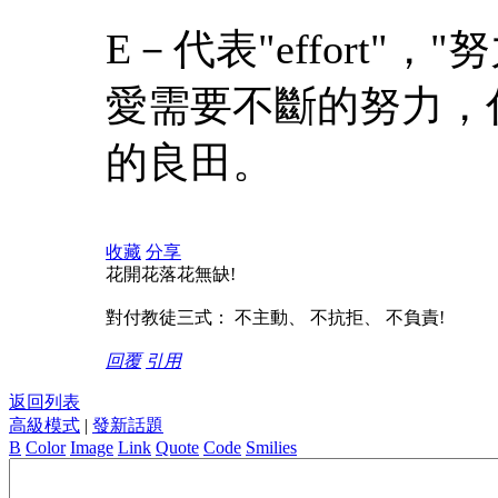
E－代表"effort"，
愛需要不斷的努力，
的良田。
收藏
分享
花開花落花無缺!
對付教徒三式： 不主動、 不抗拒、 不負責!
回覆
引用
返回列表
高級模式
|
發新話題
B
Color
Image
Link
Quote
Code
Smilies