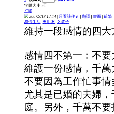
T
字體大小:
t
打印
2007/3/18 12:14
|
只看該作者
|
翻譯
|
書面
|
简
繁
感情生活
,
男朋友
,
女孩子
維持一段感情的四大
感情四不第一：不要
維護一份感情，千萬
不要因為工作忙事情
尤其是已婚的夫婦，
庭。另外，千萬不要