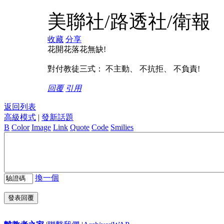
美聯社/路透社/衛報
收藏
分享
花開花落花無缺!
對付教徒三式： 不主動、 不抗拒、 不負責!
回覆
引用
返回列表
高級模式
|
發新話題
B
Color
Image
Link
Quote
Code
Smilies
換一個
發表回覆