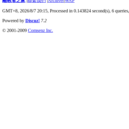
離教者之家
|
聯繫我們
|
Archiver
|
WAP
GMT+8, 2026/8/7 20:15,
Processed in 0.143824 second(s), 6 queries
Powered by
Discuz!
7.2
© 2001-2009
Comsenz Inc.