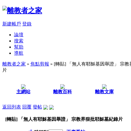
新建帳戶
登錄
論壇
搜索
幫助
導航
離教者之家
»
焦點剪報
» [轉貼] 「無人有耶穌基因舉證」 宗
片
主網站
離教百科
離教文庫
返回列表
回覆
發帖
[轉貼] 「無人有耶穌基因舉證」 宗教界狠批耶穌墓紀錄片
#