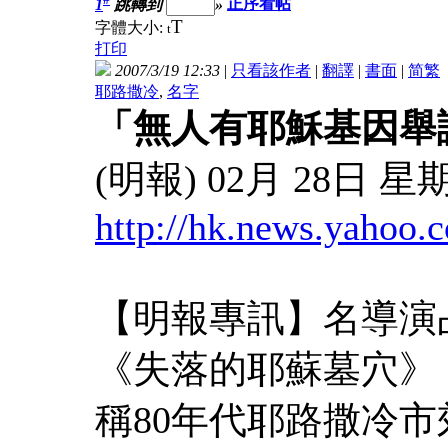
1
跳轉到
»
正序看帖
T
字體大小:
t
打印
2007/3/19 12:33
|
只看該作者
|
翻譯
|
書面
|
简
繁
耶路撒冷
,
名字
「無人有耶穌基因舉
(明報) 02月 28日 星期
http://hk.news.yahoo.
【明報專訊】名導演
《失落的耶蘇墓穴》（The 
稱80年代耶路撒冷市