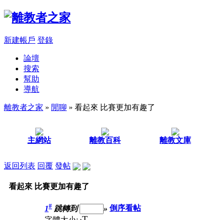
新建帳戶
登錄
論壇
搜索
幫助
導航
離教者之家
»
閒聊
» 看起來 比賽更加有趣了
主網站
離教百科
離教文庫
返回列表
回覆
發帖
看起來 比賽更加有趣了
#
1
跳轉到
»
倒序看帖
T
字體大小: