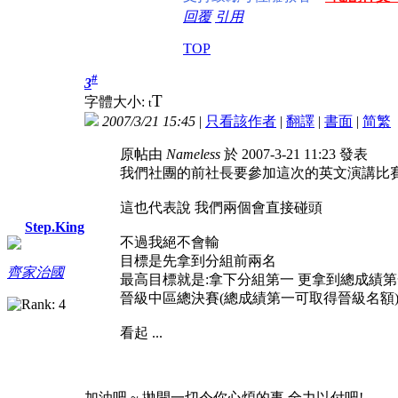
回覆
引用
TOP
#
3
T
字體大小:
t
2007/3/21 15:45
|
只看該作者
|
翻譯
|
書面
|
简
繁
原帖由
Nameless
於 2007-3-21 11:23 發表
我們社團的前社長要參加這次的英文演講比
這也代表說 我們兩個會直接碰頭
Step.King
不過我絕不會輸
目標是先拿到分組前兩名
齊家治國
最高目標就是:拿下分組第一 更拿到總成績
晉級中區總決賽(總成績第一可取得晉級名額
看起 ...
加油吧 ~ 拋開一切令你心煩的事 全力以付吧!