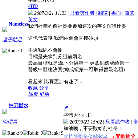
t
打印
2007/3/21 11:23
|
只看該作者
|
翻譯
|
書面
|
简
繁
英文
Nameless
我們社團的前社長要參加這次的英文演講比賽
這也代表說 我們兩個會直接碰頭
遊子駐足
不過我絕不會輸
目標是先拿到分組前兩名
最高目標就是:拿下分組第一 更拿到總成績第一
晉級中區總決賽(總成績第一可取得晉級名額)
看起來 比賽更加有趣了...
收藏
分享
回覆
引用
抽刀斷水
#
2
T
字體大小:
t
2007/3/21 15:02
|
只看該作者
|
管理員
加油噢，不要敗給前社長！
支持鼓勵每位離教者
› 閹割神父