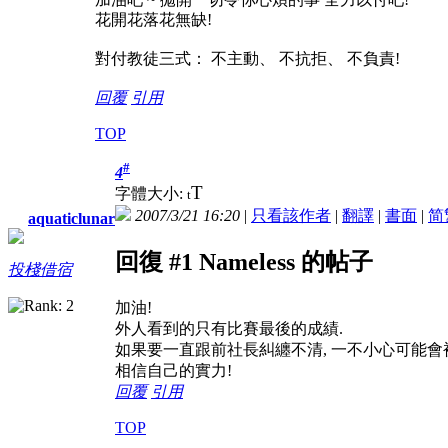
花開花落花無缺!
對付教徒三式： 不主動、 不抗拒、 不負責!
回覆
引用
TOP
#
4
T
字體大小:
t
2007/3/21 16:20
|
只看該作者
|
翻譯
|
書面
|
简
aquaticlunar
回復 #1 Nameless 的帖子
投棧借宿
加油!
外人看到的只有比賽最後的成績.
如果要一直跟前社長糾纏不清, 一不小心可能會
相信自己的實力!
回覆
引用
TOP