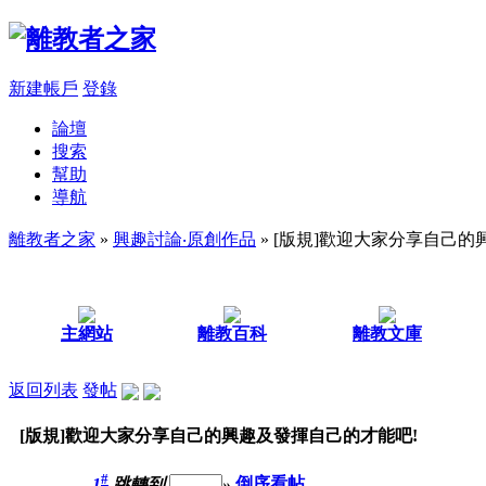
新建帳戶
登錄
論壇
搜索
幫助
導航
離教者之家
»
興趣討論‧原創作品
» [版規]歡迎大家分享自己
主網站
離教百科
離教文庫
返回列表
發帖
[版規]歡迎大家分享自己的興趣及發揮自己的才能吧!
#
1
跳轉到
»
倒序看帖