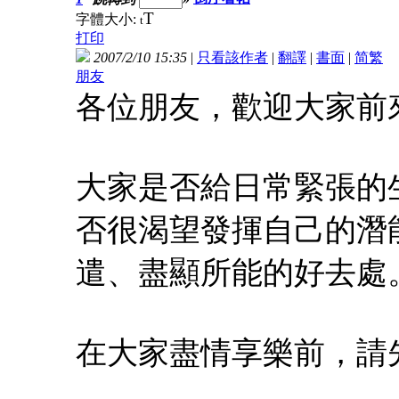
T
字體大小:
t
打印
2007/2/10 15:35
|
只看該作者
|
翻譯
|
書面
|
简
繁
朋友
各位朋友，歡迎大家前來
大家是否給日常緊張的
否很渴望發揮自己的潛
遣、盡顯所能的好去處
在大家盡情享樂前，請