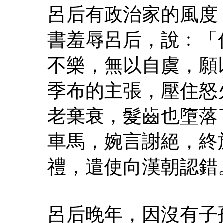
呂后有政治家的風度
書羞辱呂后，說﹕「
不樂，無以自虞，願
季布的主張，壓住怒
老棄衰，髮齒也墮落
車馬，婉言謝絕，終
禮，遣使向漢朝認錯
呂后晚年，因沒有子