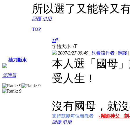
所以選了又能幹又
回覆
引用
TOP
#
11
T
字體大小:
t
2007/3/27 09:49
|
只看該作者
|
翻譯
本人選「國母」
抽刀斷水
受人生！
管理員
沒有國母，就沒
支持鼓勵每位離教者
› 閹割神父 刻
回覆
引用