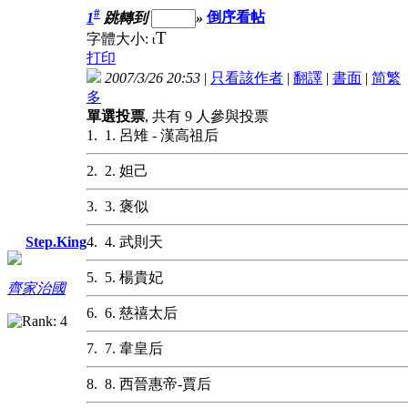
#
1
跳轉到
»
倒序看帖
T
字體大小:
t
打印
2007/3/26 20:53
|
只看該作者
|
翻譯
|
書面
|
简
繁
多
單選投票
, 共有 9 人參與投票
1. 1. 呂雉 - 漢高祖后
2. 2. 妲己
3. 3. 褒似
4. 4. 武則天
Step.King
5. 5. 楊貴妃
齊家治國
6. 6. 慈禧太后
7. 7. 韋皇后
8. 8. 西晉惠帝-賈后