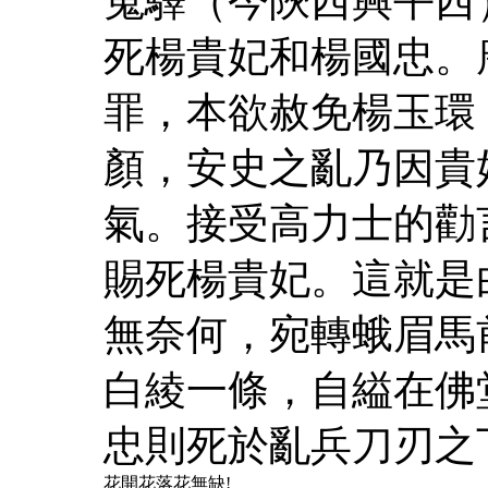
嵬驛（今陝西興平西
死楊貴妃和楊國忠。
罪，本欲赦免楊玉環
顏，安史之亂乃因貴
氣。接受高力士的勸
賜死楊貴妃。這就是
無奈何，宛轉蛾眉馬
白綾一條，自縊在佛
忠則死於亂兵刀刃之
花開花落花無缺!