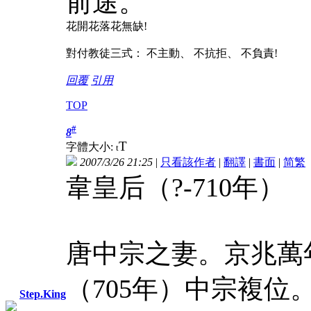
前途。
花開花落花無缺!
對付教徒三式： 不主動、 不抗拒、 不負責!
回覆
引用
TOP
#
8
T
字體大小:
t
2007/3/26 21:25
|
只看該作者
|
翻譯
|
書面
|
简
繁
韋皇后（?-710年）
唐中宗之妻。京兆萬
（705年）中宗複
Step.King