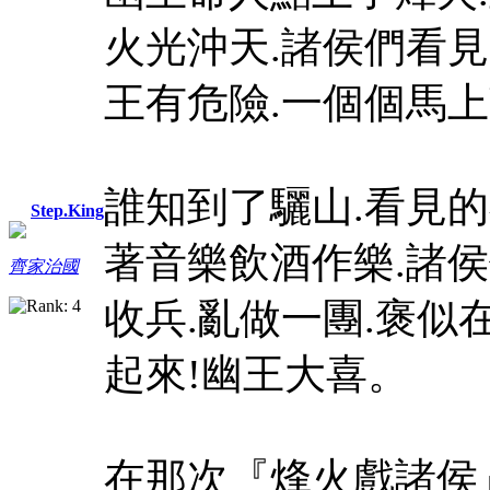
火光沖天.諸侯們看
王有危險.一個個馬上
誰知到了驪山.看見
Step.King
著音樂飲酒作樂.諸
齊家治國
收兵.亂做一團.褒似
起來!幽王大喜。
在那次『烽火戲諸侯