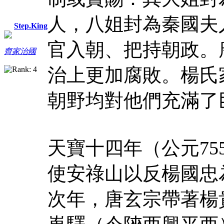
人，八姐封為秦國夫
Step.King
官入朝、把持朝政。
齊家治國
治上更加腐敗。楊氏
朝野均對他們充滿了
天寶十四年（公元7
使安祿山以反楊國忠
次年，唐玄宗帶著楊