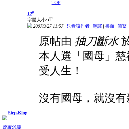
TOP
#
12
T
字體大小:
t
2007/3/27 11:57
|
只看該作者
|
翻譯
|
書面
|
简
繁
原帖由
抽刀斷水
於
本人選「國母」慈
受人生！
沒有國母，就沒有
Step.King
齊家治國