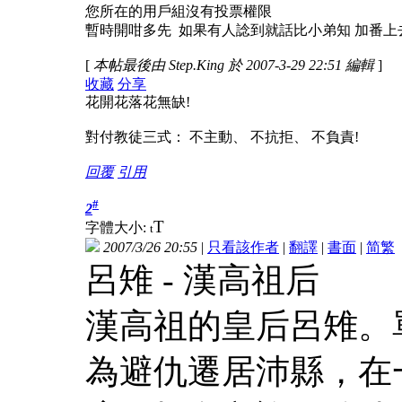
您所在的用戶組沒有投票權限
暫時開咁多先 如果有人諗到就話比小弟知 加番上
[
本帖最後由 Step.King 於 2007-3-29 22:51 編輯
]
收藏
分享
花開花落花無缺!
對付教徒三式： 不主動、 不抗拒、 不負責!
回覆
引用
#
2
T
字體大小:
t
2007/3/26 20:55
|
只看該作者
|
翻譯
|
書面
|
简
繁
呂雉 - 漢高祖后
漢高祖的皇后呂雉。
為避仇遷居沛縣，在