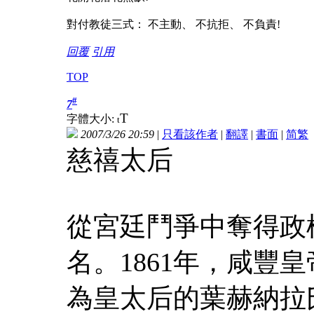
對付教徒三式： 不主動、 不抗拒、 不負責!
回覆
引用
TOP
#
7
T
字體大小:
t
2007/3/26 20:59
|
只看該作者
|
翻譯
|
書面
|
简
繁
慈禧太后
從宮廷鬥爭中奪得政
名。1861年，咸豐
為皇太后的葉赫納拉