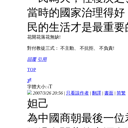
當時的國家治理得好
民的生活才是最重要
花開花落花無缺!
對付教徒三式： 不主動、 不抗拒、 不負責!
回覆
引用
TOP
#
3
T
字體大小:
t
2007/3/26 20:56
|
只看該作者
|
翻譯
|
書面
|
简
繁
妲己
為中國商朝最後一位