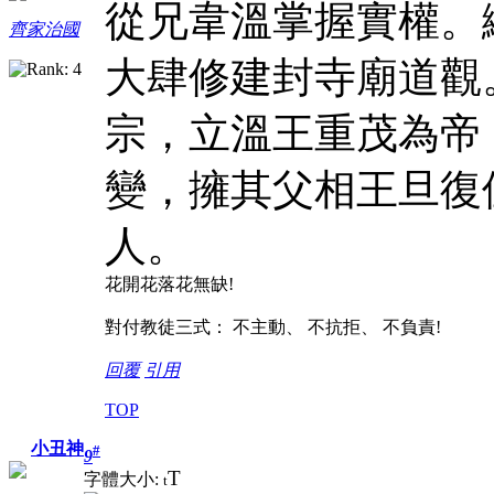
從兄韋溫掌握實權。
齊家治國
大肆修建封寺廟道觀
宗，立溫王重茂為帝
變，擁其父相王旦復
人。
花開花落花無缺!
對付教徒三式： 不主動、 不抗拒、 不負責!
回覆
引用
TOP
小丑神
#
9
T
字體大小:
t