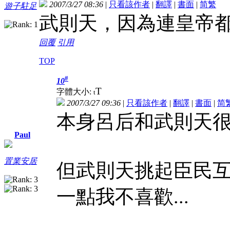
2007/3/27 08:36
|
只看該作者
|
翻譯
|
書面
|
简
繁
遊子駐足
武則天，因為連皇帝
回覆
引用
TOP
#
10
T
字體大小:
t
2007/3/27 09:36
|
只看該作者
|
翻譯
|
書面
|
简
本身呂后和武則天很難
Paul
置業安居
但武則天挑起臣民互
一點我不喜歡...