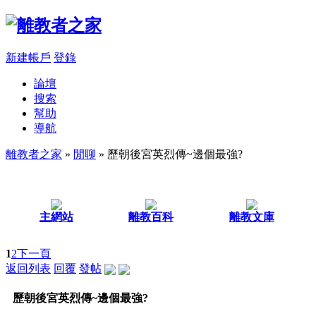
新建帳戶
登錄
論壇
搜索
幫助
導航
離教者之家
»
閒聊
» 歷朝後宮英烈傳~邊個最強?
主網站
離教百科
離教文庫
1
2
下一頁
返回列表
回覆
發帖
歷朝後宮英烈傳~邊個最強?