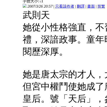
T
字體大小:
t
2007/3/26 20:57
|
只看該作者
|
翻譯
|
書面
|
简
繁
武則天
她從小性格強直，不
禮，深諳政事。童年
閱歷深厚。
她是唐太宗的才人，
但宮中權鬥使她成了
皇后。號「天后」，