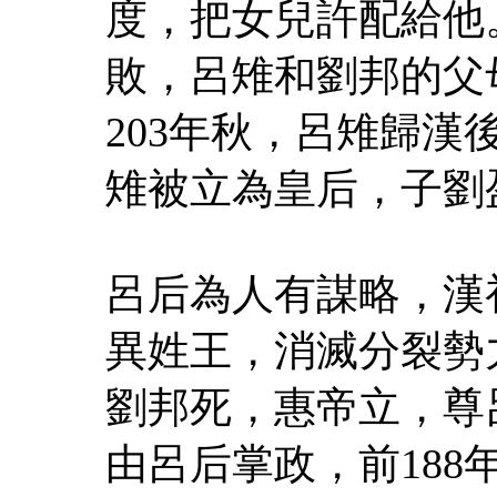
度，把女兒許配給他
敗，呂雉和劉邦的父
203年秋，呂雉歸
雉被立為皇后，子劉
呂后為人有謀略，漢
異姓王，消滅分裂勢
劉邦死，惠帝立，尊
由呂后掌政，前18