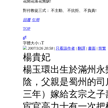
花開花落花無缺!
對付教徒三式： 不主動、 不抗拒、 不負責!
回覆
引用
TOP
#
6
T
字體大小:
t
2007/3/26 20:58
|
只看該作者
|
翻譯
|
書面
|
简
繁
楊貴妃
楊玉環出生於滿州永
陰，父親是蜀州的司
三年）嫁給玄宗之子
宦官高力士有一次把