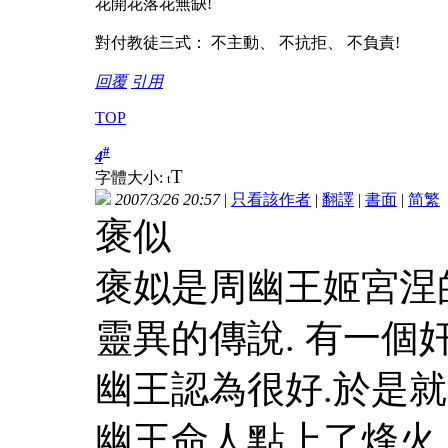
花開花落花無缺!
對付教徒三式： 不主動、 不抗拒、 不負責!
回覆
引用
TOP
#
4
T
字體大小:
t
2007/3/26 20:57
|
只看該作者
|
翻譯
|
書面
|
简
繁
褒似
褒姒是周幽王姬宮涅
靈異的傳說. 有一個
幽王認為很好.於是就
幽王命人點上了烽火.