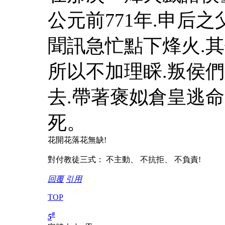
公元前771年.申后
聞訊急忙點下烽火.
所以不加理睬.叛侯
去.帶著褒姒倉皇逃命
死。
花開花落花無缺!
對付教徒三式： 不主動、 不抗拒、 不負責!
回覆
引用
TOP
#
5