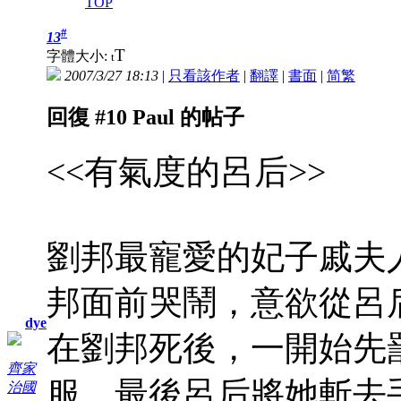
TOP
#
13
T
字體大小:
t
2007/3/27 18:13
|
只看該作者
|
翻譯
|
書面
|
简
繁
回復 #10 Paul 的帖子
<<有氣度的呂后>>
劉邦最寵愛的妃子戚夫
邦面前哭鬧，意欲從呂
dye
在劉邦死後，一開始先
齊家
服，最後呂后將她斬去
治國