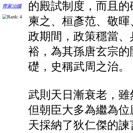
的殿試制度，而且的
齊家治國
柬之、桓彥范、敬暉
政期間，政策穩當、
裕，為其孫唐玄宗的
礎，史稱武周之治。
武則天日漸衰老，雖
但朝臣大多為繼為位
天採納了狄仁傑的諫