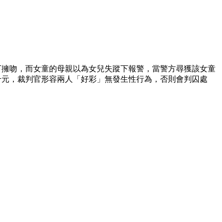
下擁吻，而女童的母親以為女兒失蹤下報警，當警方尋獲該女童
千元，裁判官形容兩人「好彩」無發生性行為，否則會判囚處