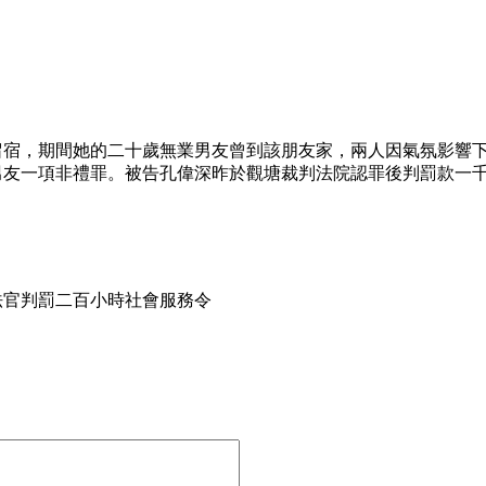
留宿，期間她的二十歲無業男友曾到該朋友家，兩人因氣氛影響
男友一項非禮罪。被告孔偉深昨於觀塘裁判法院認罪後判罰款一
法官判罰二百小時社會服務令