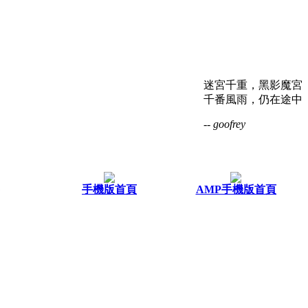
迷宮千重，黑影魔宮
千番風雨，仍在途中
-- goofrey
手機版首頁
AMP手機版首頁