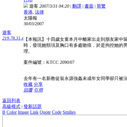
遊客
2007/3/31 04:20
|
翻譯
|
書面
|
简
繁
香港
,
法律
太陽報
30/03/2007
遊客
219.78.31.x
【本報訊】十四歲女童本月中離家出走到朋友家中
時，發現她頸項及胸口有多處吻痕，於是拘控她的
理。
案件編號：KTCC 2090/07
去年有一名新教徒翁永源強姦未成年女同學卻只被
收藏
分享
回覆
引用
返回列表
高級模式
|
發新話題
B
Color
Image
Link
Quote
Code
Smilies