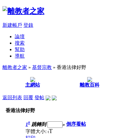
新建帳戶
登錄
論壇
搜索
幫助
導航
離教者之家
»
基督宗教
» 香港法律好野
主網站
離教百科
返回列表
回覆
發帖
香港法律好野
#
1
跳轉到
»
倒序看帖
T
字體大小:
t
打印