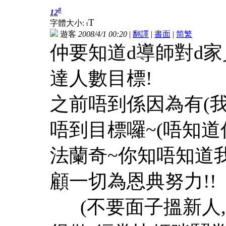
#
12
T
字體大小:
t
遊客
2008/4/1 00:20
|
翻譯
|
書面
|
简
繁
仲要知道d導師對d家
達人數目標!
之前唔到係因為有(我
唔到目標囉~(唔知
法蘭奇~你知唔知道
顧一切為恩典努力!!
(不要面子搵新人,