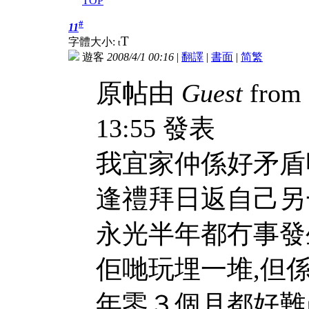
TOP
#
11
T
字體大小:
t
遊客
2008/4/1 00:16
|
翻譯
|
書面
|
简
繁
原帖由
Guest
from 
13:55 發表
我宜家仲係好矛盾
逢禮拜日返自己另
永光半年都冇事發
佢哋玩埋一堆,但
年零３個月都好難產