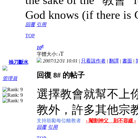
the sake of the "教會"
God knows (if there is G
回覆
引用
TOP
#
10
T
字體大小:
t
2007/12/31 10:01
|
只看該作者
|
翻譯
|
書面
|
抽刀斷水
回復 8# 的帖子
管理員
選擇教會就幫不上
教外，許多其他宗
支持鼓勵每位離教者
› 閹割神父 刻不容緩 ‹
回覆
引用