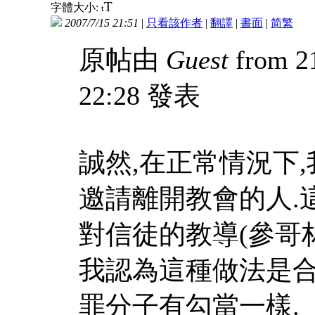
T
字體大小:
t
2007/7/15 21:51
|
只看該作者
|
翻譯
|
書面
|
简
繁
原帖由
Guest
from 2
22:28 發表
誠然,在正常情況下
邀請離開教會的人.
對信徒的教導(參哥
我認為這種做法是合
罪分子有勾當一樣.