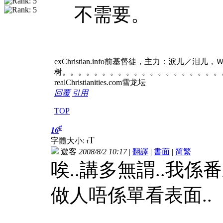
不需要。
exChristian.info前基督徒，主力：淚儿／泪
树。。。。。。。。。。。。。。。。。。。。
realChristianities.com雪龙坛
回覆
引用
TOP
#
16
T
字體大小:
t
遊客
2008/8/2 10:17
|
翻譯
|
書面
|
简
繁
唉..講多無謂..我係
做人唔係單看表面..