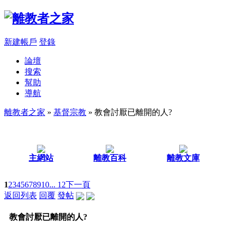
新建帳戶
登錄
論壇
搜索
幫助
導航
離教者之家
»
基督宗教
» 教會討厭已離開的人?
主網站
離教百科
離教文庫
1
2
3
4
5
6
7
8
9
10
... 12
下一頁
返回列表
回覆
發帖
教會討厭已離開的人?