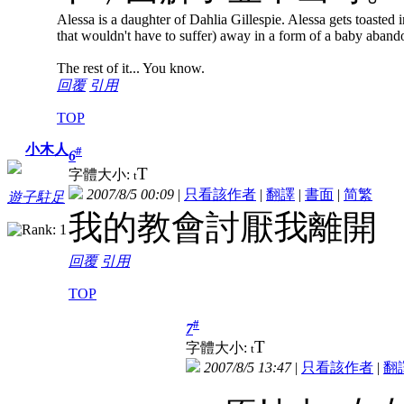
Alessa is a daughter of Dahlia Gillespie. Alessa gets toasted in
that wouldn't have to suffer) away in a form of a baby aband
The rest of it... You know.
回覆
引用
TOP
小木人
#
6
T
字體大小:
t
2007/8/5 00:09
|
只看該作者
|
翻譯
|
書面
|
简
繁
遊子駐足
我的教會討厭我離開
回覆
引用
TOP
#
7
T
字體大小:
t
2007/8/5 13:47
|
只看該作者
|
翻