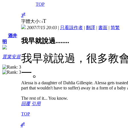
TOP
#
3
T
字體大小:
t
2007/7/15 20:03
|
只看該作者
|
翻譯
|
書面
|
简
繁
酒井
我早就說過........
明
我早就說過，很多教
置業安居
一。
Alessa is a daughter of Dahlia Gillespie. Alessa gets toasted 
part that wouldn't have to suffer) away in a form of a bab
The rest of it... You know.
回覆
引用
TOP
#
4