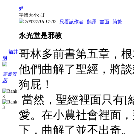
#
5
T
字體大小:
t
2007/7/16 17:02
|
只看該作者
|
翻譯
|
書面
|
简
繁
永光堂是邪教
哥林多前書第五章，根
酒井
明
他們曲解了聖經，將談
置業安
居
狗屁！
當然，聖經裡面只有[
愛。在小農社會裡面，
下，曲解了並不出奇。