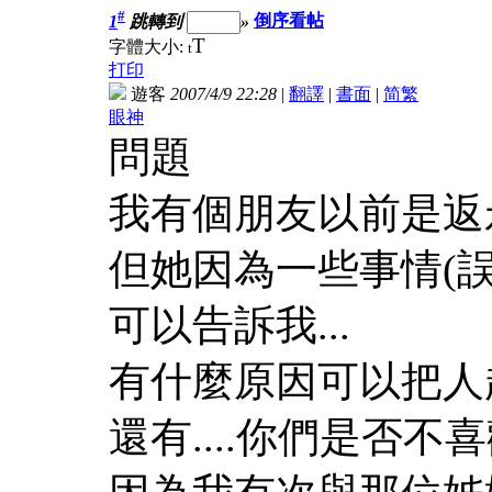
#
1
跳轉到
»
倒序看帖
T
字體大小:
t
打印
遊客
2007/4/9 22:28
|
翻譯
|
書面
|
简
繁
眼神
問題
我有個朋友以前是返永
但她因為一些事情(誤會
可以告訴我...
有什麼原因可以把人
還有....你們是否不喜