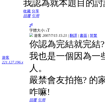
我認為就本題目的討
收藏
分享
回覆
引用
#
2
T
字體大小:
t
遊客
2007/7/15 15:21
|
翻譯
|
書面
|
简
繁
你認為完結就完結?
我也是一個因為一些
遊客
221.127.196.x
人。
嚴禁會友拍拖? 的
咋嘛!
回覆
引用