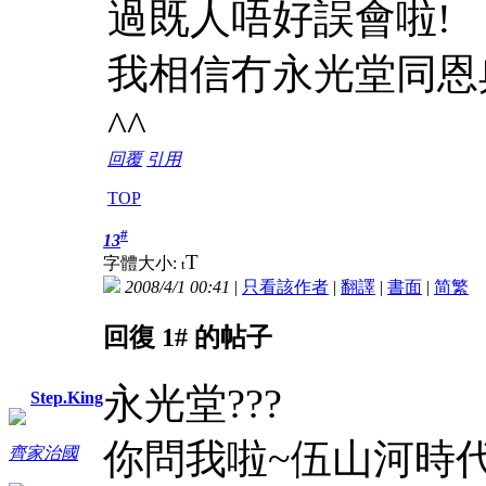
過既人唔好誤會啦!
我相信冇永光堂同恩
^^
回覆
引用
TOP
#
13
T
字體大小:
t
2008/4/1 00:41
|
只看該作者
|
翻譯
|
書面
|
简
繁
回復 1# 的帖子
永光堂???
Step.King
你問我啦~伍山河時
齊家治國