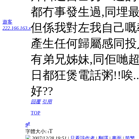
都冇事發生過,同埋
遊客
但係我對左我自己嘅
222.166.163.x
產生任何歸屬感同投
有弟兄姊妹,同佢哋超
日都狂煲電話粥!!唉.
好??
回覆
引用
TOP
#
9
T
字體大小:
t
2007/12/28 19:51
|
只看該作者
|
翻譯
|
書面
|
简
繁