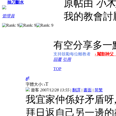
原帖由
小木
抽刀斷水
我的教會討
管理員
有空分享多一
支持鼓勵每位離教者
› 閹割神父
回覆
引用
TOP
#
8
T
字體大小:
t
遊客
2007/12/28 13:55
|
翻譯
|
書面
|
简
繁
我宜家仲係好矛盾呀,
拜日返自己另一邊的