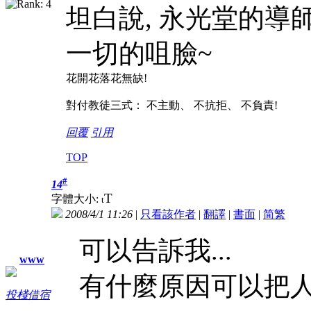
坦白說, 永光堂的導
一切的咀臉~
花開花落花無缺!
對付教徒三式： 不主動、 不抗拒、 不負責!
回覆
引用
TOP
#
14
T
字體大小:
t
2008/4/1 11:26
|
只看該作者
|
翻譯
|
書面
|
简
繁
可以告訴我...
www
有什麼原因可以把人
投棧借宿