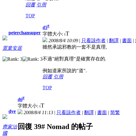
回覆
引用
TOP
#
45
peterchansuper
T
字體大小:
t
2008/8/4 10:09
|
只看該作者
|
翻譯
|
書面
|
雖然承認邪教的一套不是真理,
置業安居
不過"絕對真理"是確實存在的.
例如道家所說的"道".
回覆
引用
TOP
#
46
T
字體大小:
t
dye
2008/8/4 11:13
|
只看該作者
|
翻譯
|
書面
|
简
繁
回復 39# Nomad 的帖子
齊家治
國