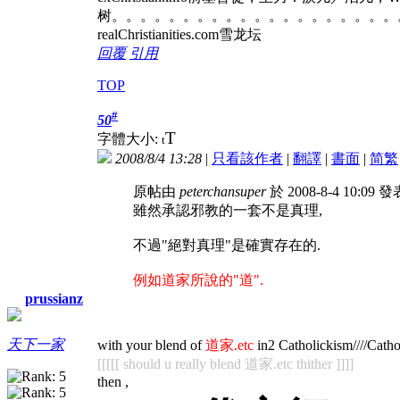
树。。。。。。。。。。。。。。。。。。。。
realChristianities.com雪龙坛
回覆
引用
TOP
#
50
T
字體大小:
t
2008/8/4 13:28
|
只看該作者
|
翻譯
|
書面
|
简
繁
原帖由
peterchansuper
於 2008-8-4 10:09 
雖然承認邪教的一套不是真理,
不過"絕對真理"是確實存在的.
例如道家所說的"道".
prussianz
天下一家
with your blend of
道家.etc
in2 Catholickism////Cathol
[[[[[ should u really blend 道家.etc thither ]]]]
then ,