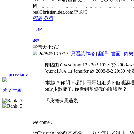
树。。。。。。。。。。。。。。。。。。。。
realChristianities.com雪龙坛
回覆
引用
TOP
#
49
T
字體大小:
t
2008/8/4 13:19
|
只看該作者
|
翻譯
|
書面
|
简
繁
原帖由
Guest
from 123.202.193.x 於 2008-8
[quote]原帖由 Jennifer 於 2008-8-2 20:39 
prussianz
(數據？你問下呢到d哥哥姐姐睇下佢地認唔認
only少數罷了..你看到基督教的論壇嗎？
天下一家
「我擔保我過幾 ...
welcome ,
exChristian.info前基督徒，主力：淚儿／泪