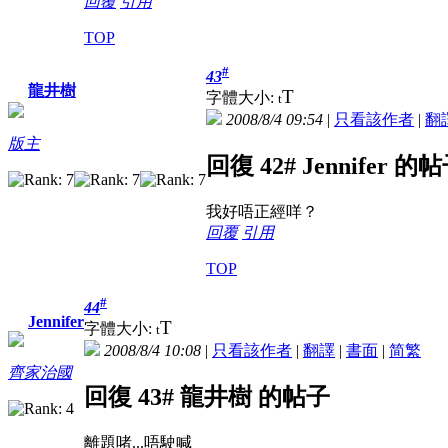
回覆
引用
TOP
#
43
龍井樹
T
字體大小:
t
2008/8/4 09:54
|
只看該作者
|
翻
版主
回復 42# Jennifer 的
我好唔正經咩？
回覆
引用
TOP
#
44
Jennifer
T
字體大小:
t
2008/8/4 10:08
|
只看該作者
|
翻譯
|
書面
|
简
繁
齊家治國
回復 43# 龍井樹 的帖子
離題啫...唔駛喊