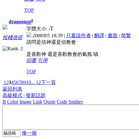
TOP
#
dragoon
60
T
字體大小:
t
2008/8/5 18:39
|
只看該作者
|
翻譯
|
書面
|
简
繁
投棧借宿
請問是信神還是信教會
是喜歡神 還是喜歡教會的氣氛 嘖
回覆
引用
TOP
1
2
3
4
5
6
7
8
9
10
... 12
下一頁
返回列表
高級模式
|
發新話題
B
Color
Image
Link
Quote
Code
Smilies
換一個