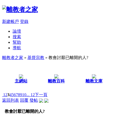
新建帳戶
登錄
論壇
搜索
幫助
導航
離教者之家
»
基督宗教
» 教會討厭已離開的人?
主網站
離教百科
離教文庫
1
2
3
4
5
6
7
8
9
10
... 12
下一頁
返回列表
回覆
發帖
教會討厭已離開的人?