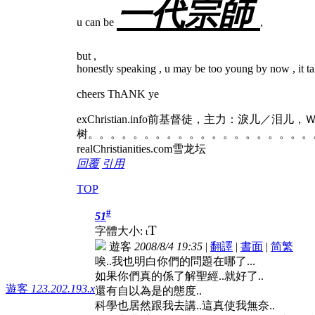
一代宗師
u can be
,
but ,
honestly speaking , u may be too young by now , it ta
cheers ThANK ye
exChristian.info前基督徒，主力：淚儿／泪
树。。。。。。。。。。。。。。。。。。。。
realChristianities.com雪龙坛
回覆
引用
TOP
#
51
T
字體大小:
t
遊客
2008/8/4 19:35
|
翻譯
|
書面
|
简
繁
唉..我也明白你們的問題在哪了...
如果你們真的係了解聖經..就好了..
遊客
123.202.193.x
還有自以為是的態度..
科學也居然跟我去講..這真使我無奈..