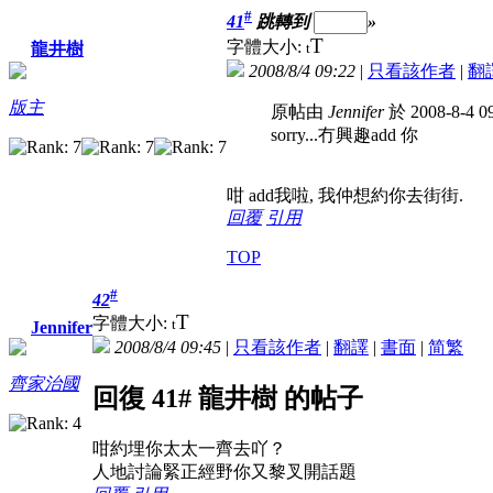
#
41
跳轉到
»
T
字體大小:
t
龍井樹
2008/8/4 09:22
|
只看該作者
|
翻
版主
原帖由
Jennifer
於 2008-8-4 
sorry...冇興趣add 你
咁 add我啦, 我仲想約你去街街.
回覆
引用
TOP
#
42
T
字體大小:
t
Jennifer
2008/8/4 09:45
|
只看該作者
|
翻譯
|
書面
|
简
繁
齊家治國
回復 41# 龍井樹 的帖子
咁約埋你太太一齊去吖？
人地討論緊正經野你又黎叉開話題