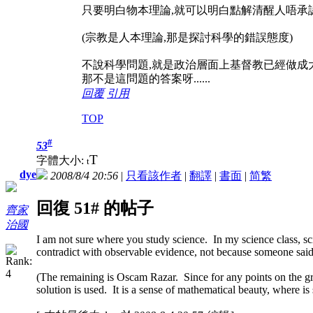
只要明白物本理論,就可以明白點解清醒人唔承認科學
(宗教是人本理論,那是探討科學的錯誤態度)
不說科學問題,就是政治層面上基督教已經做成
那不是這問題的答案呀......
回覆
引用
TOP
#
53
T
字體大小:
t
dye
2008/8/4 20:56
|
只看該作者
|
翻譯
|
書面
|
简
繁
回復 51# 的帖子
齊家
治國
I am not sure where you study science. In my science class, sci
contradict with observable evidence, not because someone said
(The remaining is Oscam Razar. Since for any points on the gra
solution is used. It is a sense of mathematical beauty, where is 