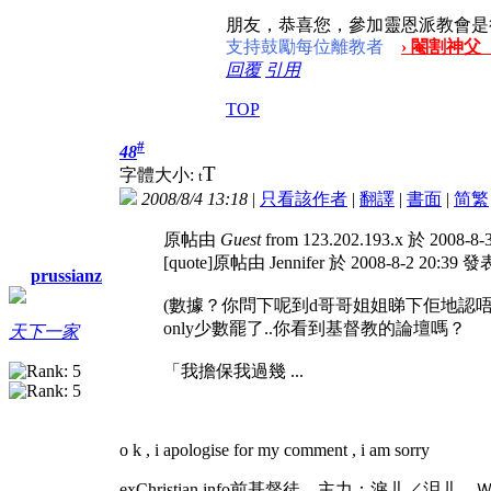
朋友，恭喜您，參加靈恩派教會是
支持鼓勵每位離教者
› 閹割神父
回覆
引用
TOP
#
48
T
字體大小:
t
2008/8/4 13:18
|
只看該作者
|
翻譯
|
書面
|
简
繁
原帖由
Guest
from 123.202.193.x 於 2008-8
[quote]原帖由 Jennifer 於 2008-8-2 20:39 
prussianz
(數據？你問下呢到d哥哥姐姐睇下佢地認唔認
only少數罷了..你看到基督教的論壇嗎？
天下一家
「我擔保我過幾 ...
o k , i apologise for my comment , i am sorry
exChristian.info前基督徒，主力：淚儿／泪