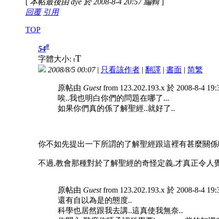
[
本帖最後由 dye 於 2008-8-4 20:57 編輯
]
回覆
引用
TOP
#
54
T
字體大小:
t
2008/8/5 00:07
|
只看該作者
|
翻譯
|
書面
|
简
繁
原帖由
Guest
from 123.202.193.x 於 2008-8-4 1
唉..我也明白你們的問題在哪了...
如果你們真的係了解聖經..就好了..
你不如先提出一下所謂的了解聖經跟這裡有甚麼關係
不過,教會那種對於了解聖經的奇怪定義,才真正令人
原帖由
Guest
from 123.202.193.x 於 2008-8-4 1
還有自以為是的態度..
科學也居然跟我去講..這真使我無奈..