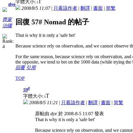
T
字體大小:
t
dye
2008/8/5 11:07
|
只看該作者
|
翻譯
|
書面
|
简
繁
齊家
回復 57# Nomad 的帖子
治國
That is why it is only a 'safe bet'
Because science rely on observation, and we cannot observe the 
For the same reason, because science rely on observation, and
the opposite, we tend to bet on the 1000 data (while trying the 
回覆
引用
TOP
#
59
T
字體大小:
t
2008/8/5 11:21
|
只看該作者
|
翻譯
|
書面
|
简
繁
原帖由
dye
於 2008-8-5 11:07 發表
That is why it is only a 'safe bet'
Because science rely on observation, and we cannot o