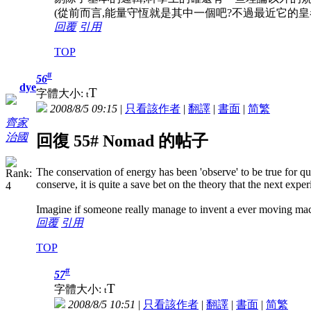
(從前而言,能量守恆就是其中一個吧?不過最近它的皇
回覆
引用
TOP
#
56
dye
T
字體大小:
t
2008/8/5 09:15
|
只看該作者
|
翻譯
|
書面
|
简
繁
齊家
治國
回復 55# Nomad 的帖子
The conservation of energy has been 'observe' to be true for q
conserve, it is quite a save bet on the theory that the next experi
Imagine if someone really manage to invent a ever moving mach
回覆
引用
TOP
#
57
T
字體大小:
t
2008/8/5 10:51
|
只看該作者
|
翻譯
|
書面
|
简
繁