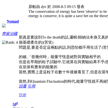
原帖由
dye
於 2008-8-5 09:15 發表
The conservation of energy has been 'observe' to be
energy is conserve, it is quite a save bet on the theory
Nomad
齊家治國
那真是要說到To the death的話,邏輯/歸納法本身
個基礎產生的)(苦笑)
問題是,要是否定這兩點的話,則恐怕都不用生活了(苦
的確,「曾幾何時」能量守恆是絕對與實驗相乎的
但是在早期的粒子試驗中,它就算在與實驗結果不乎(
在並保有應有的能量的
當然,實際上是這粒子在數十年後被看見了,但是在
當然,到Quantum Fluctuation的時代,能量守恆就不再
回覆
引用
TOP
#
58