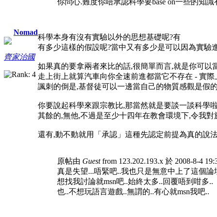
你問心.難度你唔承認科學要base on一些的知
Nomad
科學本身有沒有實驗以外的思想基礎呢?有
有多少這樣的假設呢?當中又有多少是可以因為實驗
齊家治國
如果真的要拿兩者來比的話,很簡單而言,就是你可以
走上街上就算汽車向你全速前進都當它不存在 - 實
諷刺的倒是,基督徒可以一邊當自己的物質感觀是假
你要說起科學來跟宗教比,那當然就是要談一談科學啦
其餘的,無他,不過是至少十四年在教會環境下,令我
還有,動不動就用「承認」這種先認定前提為真的說法
原帖由
Guest
from 123.202.193.x 於 2008-8-4 1
真是失望...唔緊吧..我也只是無意中上了這個論壇
想找我討論就msn吧..始終太多..回覆唔到咁多..
也..不想玩語言遊戲..無謂的..有心就msn我吧..