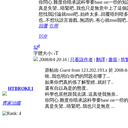
你問心.難度你唔承認科學要base on一些的
真是失望...唔緊吧..我也只是無意中上了這個論
想找我討論就msn吧..始終太多..回覆唔到咁多.
也..不想玩語言遊戲..無謂的..有心就msn我吧.
回覆
引用
TOP
#
52
T
字體大小:
t
2008/8/4 20:16
|
只看該作者
|
翻譯
|
書面
|
简
原帖由
Guest
from 123.202.193.x 於 2008-
唉..我也明白你們的問題在哪了...
如果你們真的係了解聖經..就好了..
還有自以為是的態度..
HTBROKE1
科學也居然跟我去講..這真使我無奈..
你問心.難度你唔承認科學要base on一
齊家治國
真是失望...唔緊吧..我也只是無意 ...