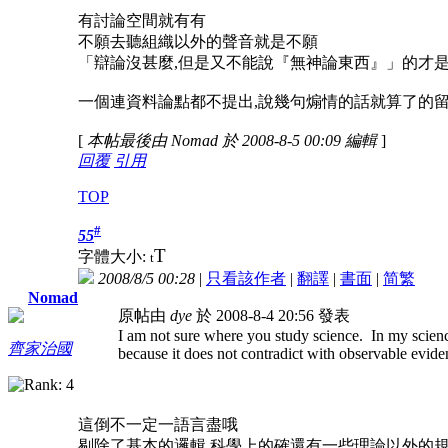
有討論空間就有有
不願去聽組織以外的聲音就是不願
「辯論沒甚麼,但是又不能說『無神論東西』」的才
一個連資料論點都不提出,說幾句煽情的話就算了的留
[
本帖最後由 Nomad 於 2008-8-5 00:09 編輯
]
回覆
引用
TOP
#
55
T
字體大小:
t
2008/8/5 00:28
|
只看該作者
|
翻譯
|
書面
|
简
繁
Nomad
原帖由
dye
於 2008-8-4 20:56 發表
I am not sure where you study science. In my science
齊家治國
because it does not contradict with observable evide
這倒不一定一語言盡哦
剔除了基本的邏輯,科學上的確還有一些理論以外的