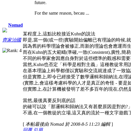
future.
For the same reason, becau ...
Nomad
某程度上,這點比較接近Kuhn的說法
即是,當一個(或一些)實驗開始偏離已有理論的時候,
齊家治國
因為舊的科學理論會被修正,而新的理論也會應運而
而在Kuhn的五大範疇(準確,一致(Consistent),廣性,簡易性
不同的科學家會因應自身對於這些標準的觀感和需要
當然,Kuhn也否定「科學是相對主義」這種教徒常用
在基本理論上科學都僅以實驗和交流就達成了一致協議
但是實際上,即令已經接受了數學邏輯和歸納法,在理
(實際上,會這樣考慮科學的人才是真正的奇怪 - 要
但實際上,在計算機被發明了差不多百年的現在,仍然
當然,最後真要反到底的話
的確可以說「那邏輯和歸納法又有甚麼原因是對的?
不過,在一個教徒的立場,這又真的流於一種文字遊戲
[
本帖最後由 Nomad 於 2008-8-5 11:23 編輯
]
回覆
引用