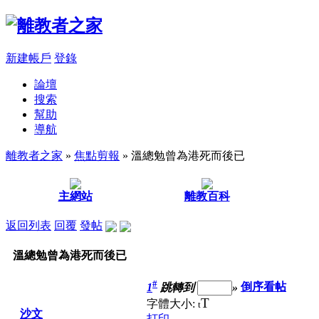
新建帳戶
登錄
論壇
搜索
幫助
導航
離教者之家
»
焦點剪報
» 溫總勉曾為港死而後已
主網站
離教百科
返回列表
回覆
發帖
溫總勉曾為港死而後已
#
1
跳轉到
»
倒序看帖
T
字體大小:
t
沙文
打印