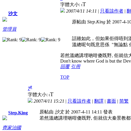
T
字體大小:
t
2007/4/11 14:11
|
只看該作者
|
沙文
原帖由
Step.King
於 2007-4-1
管理員
話雖如此，但如果佢得唔到溫總
溫總呢句既意思係 "無論點 
若然溫總講埋啲咁傻既野, 佢就信
Don't know where God is but the Devil 
回覆
引用
TOP
#
7
T
字體大小:
t
2007/4/11 15:21
|
只看該作者
|
翻譯
|
書面
|
简
繁
原帖由
沙文
於 2007-4-11 14:11 發表
Step.King
若然溫總講埋啲咁傻既野, 佢就信大秦景教都
齊家治國