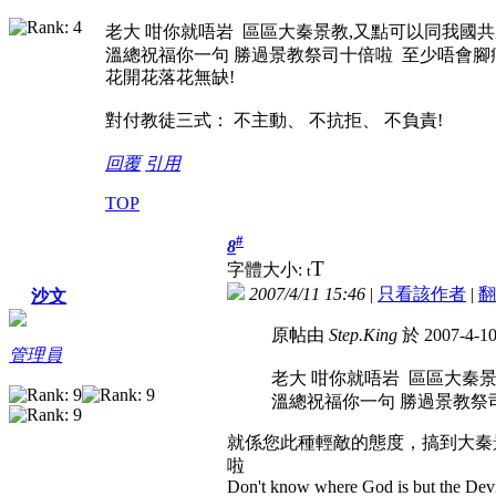
老大 咁你就唔岩 區區大秦景教,又點可以同我國
溫總祝福你一句 勝過景教祭司十倍啦 至少唔會腳
花開花落花無缺!
對付教徒三式： 不主動、 不抗拒、 不負責!
回覆
引用
TOP
#
8
T
字體大小:
t
2007/4/11 15:46
|
只看該作者
|
翻
沙文
原帖由
Step.King
於 2007-4-1
管理員
老大 咁你就唔岩 區區大秦
溫總祝福你一句 勝過景教祭
就係您此種輕敵的態度，搞到大秦
啦
Don't know where God is but the Devil 