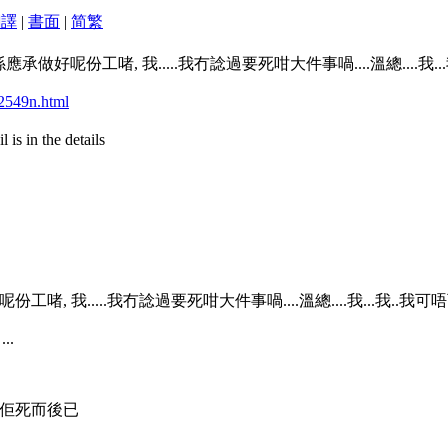
翻譯
|
書面
|
简
繁
好呢份工啫, 我.....我冇諗過要死咁大件事喎....溫總....我..
2549n.html
is in the details
, 我.....我冇諗過要死咁大件事喎....溫總....我...我..我
...
要佢死而後已