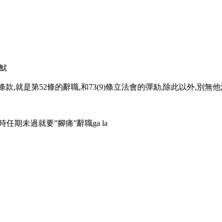
炒魷
就是第52條的辭職,和73(9)條立法會的彈劾,除此以外,別無他法。
期未過就要”腳痛”辭職ga la