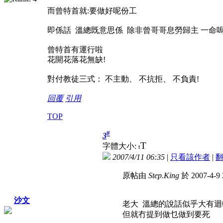
而曾特首就:要做好呢份工
即係話 溫總既意思係 除非曾哥哥息勞歸主 一命嗚
曾特首有運行啦
花開花落花無缺!
對付教徒三式： 不主動、 不抗拒、 不負責!
回覆
引用
TOP
#
3
T
字體大小:
t
2007/4/11 06:35
|
只看該作者
|
原帖由
Step.King
於 2007-4-9
沙文
老大 溫總的說話似乎大有迴
但就冇提到做乜做到要死