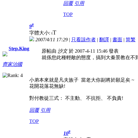
回覆
引用
TOP
#
9
T
字體大小:
t
2007/4/11 17:29
|
只看該作者
|
翻譯
|
書面
|
简
繁
Step.King
原帖由
沙文
於 2007-4-11 15:46 發表
就係您此種輕敵的態度，搞到大秦景教在不到
齊家治國
小弟本來就是凡夫族子 當老大你副將於願足矣 ~
花開花落花無缺!
對付教徒三式： 不主動、 不抗拒、 不負責!
回覆
引用
TOP
#
10