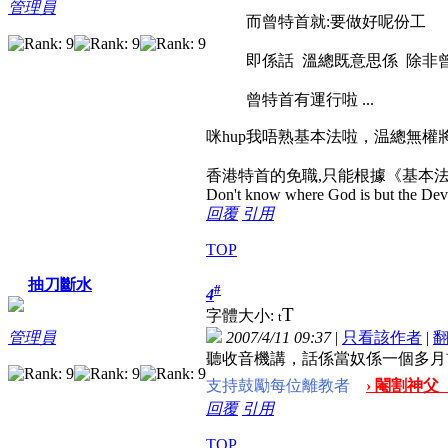
管理員
而曾特首就:要做好呢份工
即係話 溫總既意思係 除非
曾特首有運行啦 ...
咪hup我唔熟基本法啦，温總無權
香港特首的免職,只能根據《基本法》
Don't know where God is but the Devil 
回覆
引用
TOP
抽刀斷水
#
4
T
字體大小:
t
2007/4/11 09:37
|
只看該作者
|
管理員
聽收音機講，話係當奴係一個多月
支持鼓勵每位離教者
› 閹割神父
回覆
引用
TOP