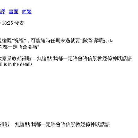
翻譯
|
書面
|
简
繁
0 18:25 發表
既”祝福”，可能隨時任期未過就要”腳痛”辭職ga la
你都一定唔會腳痛"
大秦景教都得啦 -- 無論點 我都一定唔會唔信景教經係神既話語
is in the details
得啦 -- 無論點 我都一定唔會唔信景教經係神既話語