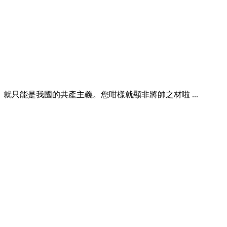
只能是我國的共產主義。您咁樣就顯非將帥之材啦 ...