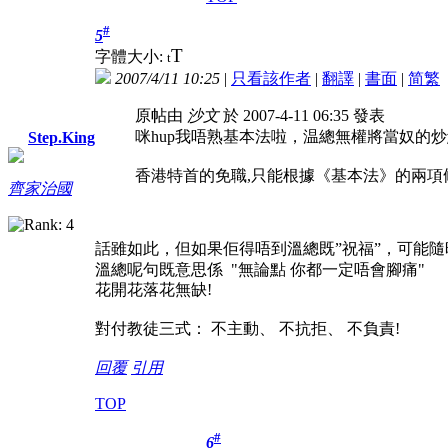
#
5
T
字體大小:
t
2007/4/11 10:25
|
只看該作者
|
翻譯
|
書面
|
简
繁
原帖由
沙文
於 2007-4-11 06:35 發表
咪hup我唔熟基本法啦，温總無權將當奴的
Step.King
香港特首的免職,只能根據《基本法》的兩項條款,
齊家治國
話雖如此，但如果佢得唔到溫總既”祝福”，可能隨時任
溫總呢句既意思係 "無論點 你都一定唔會腳痛"
花開花落花無缺!
對付教徒三式： 不主動、 不抗拒、 不負責!
回覆
引用
TOP
#
6