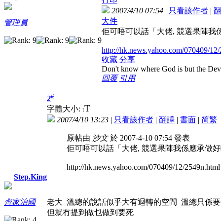
2007/4/10 07:54
|
只看該作者
|
大件
管理員
佢可唔可以話「大佬, 競選果陣我係應承做
http://hk.news.yahoo.com/070409/12/
收藏
分享
Don't know where God is but the Devil 
回覆
引用
#
2
T
字體大小:
t
2007/4/10 13:23
|
只看該作者
|
翻譯
|
書面
|
简
繁
原帖由
沙文
於 2007-4-10 07:54 發表
佢可唔可以話「大佬, 競選果陣我係應承做好呢份工啫
http://hk.news.yahoo.com/070409/12/2549n.html 
Step.King
老大 溫總的說話似乎大有迴轉的空間 溫總只係
齊家治國
但就冇提到做乜做到要死