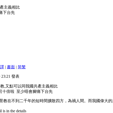
共產主義相比
痛下台先
譯
|
書面
|
简
繁
0 23:21 發表
景教,又點可以同我國共產主義相比
司十倍啦 至少唔會腳痛下台先
景教在不到二千年的短時間擴散四方，為禍人間。而我國偉大的
is in the details