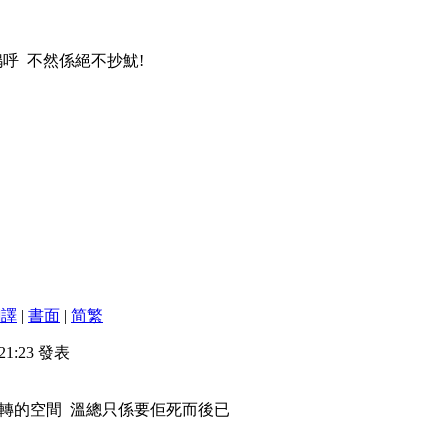
呼 不然係絕不抄魷!
翻譯
|
書面
|
简
繁
 21:23 發表
轉的空間 溫總只係要佢死而後已