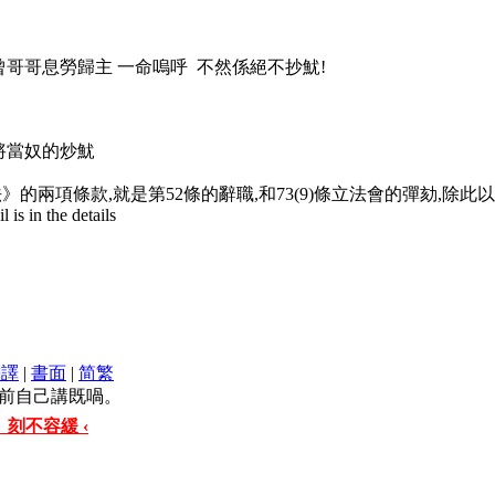
曾哥哥息勞歸主 一命嗚呼 不然係絕不抄魷!
將當奴的炒魷
的兩項條款,就是第52條的辭職,和73(9)條立法會的彈劾,除此
is in the details
翻譯
|
書面
|
简
繁
前自己講既喎。
 刻不容緩 ‹