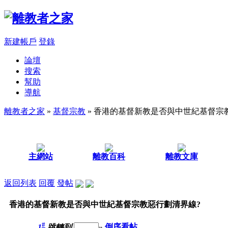
新建帳戶
登錄
論壇
搜索
幫助
導航
離教者之家
»
基督宗教
» 香港的基督新教是否與中世紀基督宗
主網站
離教百科
離教文庫
返回列表
回覆
發帖
香港的基督新教是否與中世紀基督宗教惡行劃清界線?
#
1
跳轉到
»
倒序看帖