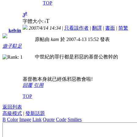
TOP
#
3
T
字體大小:
t
2007/4/14 14:34
|
只看該作者
|
翻譯
|
書面
|
简
繁
kelvin
原帖由
kam
於 2007-4-13 15:52 發表
遊子駐足
中世紀的罪行都是邪惡的基督公教幹的
基督教本身就已經係邪惡教會啦!
回覆
引用
TOP
返回列表
高級模式
|
發新話題
B
Color
Image
Link
Quote
Code
Smilies