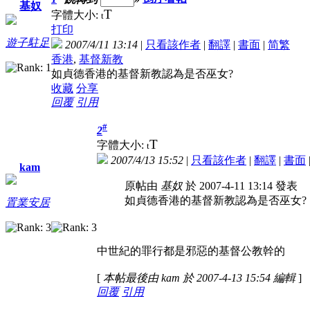
基奴
T
字體大小:
t
打印
遊子駐足
2007/4/11 13:14
|
只看該作者
|
翻譯
|
書面
|
简
繁
香港
,
基督新教
如貞德香港的基督新教認為是否巫女?
收藏
分享
回覆
引用
#
2
T
字體大小:
t
2007/4/13 15:52
|
只看該作者
|
翻譯
|
書面
kam
原帖由
基奴
於 2007-4-11 13:14 發表
如貞德香港的基督新教認為是否巫女?
置業安居
中世紀的罪行都是邪惡的基督公教幹的
[
本帖最後由 kam 於 2007-4-13 15:54 編輯
]
回覆
引用