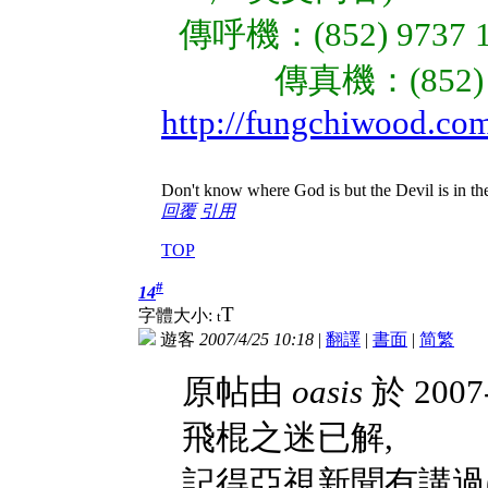
傳呼機：(852) 97
傳真機：(852)
http://fungchiwood.com
Don't know where God is but the Devil is in the
回覆
引用
TOP
#
14
T
字體大小:
t
遊客
2007/4/25 10:18
|
翻譯
|
書面
|
简
繁
原帖由
oasis
於 2007
飛棍之迷已解,
記得亞視新聞有講過(有