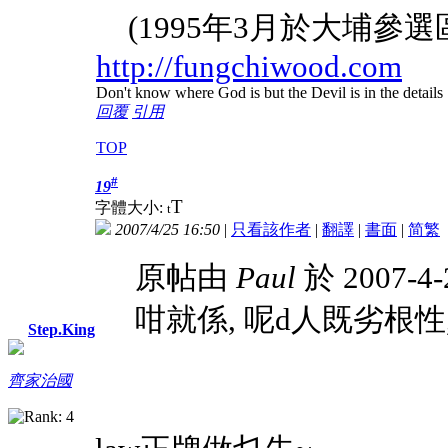
(1995年3月於大
http://fungchiwood.com
Don't know where God is but the Devil is in the details
回覆
引用
TOP
#
19
T
字體大小:
t
2007/4/25 16:50
|
只看該作者
|
翻譯
|
書面
|
简
繁
原帖由
Paul
於 2007-4
咁就係, 呢d人既劣根性,
Step.King
齊家治國