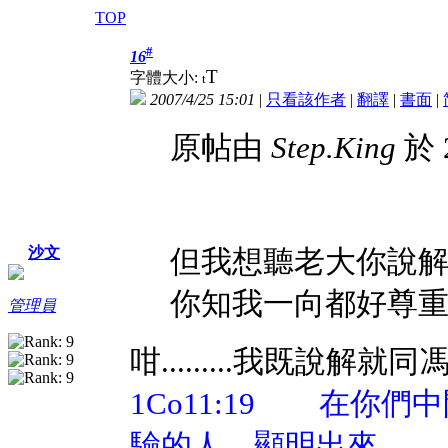
TOP
#
16
T
字體大小:
t
2007/4/25 15:01
|
只看該作者
|
翻譯
|
書面
|
原帖由
Step.King
於 2
但我想聽老大你說解wo
沙文
你知我一向都好尊
管理員
咁.........我既說
1Co11:19 在你
驗的人、顯明出來。