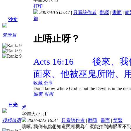
t
打印
2007/4/16 05:47
|
只看該作者
|
翻譯
|
書面
|
简
都
沙文
管理員
止唔止呀？
Acts 16:16 後
面來、他被巫鬼所附、
收藏
分享
Don't know where God is but the Devil is in the deta
回覆
引用
日光
#
2
T
字體大小:
t
2007/4/22 16:31
|
只看該作者
|
翻譯
|
書面
|
简
繁
投棧借宿
嘻嘻, 我倒有點想知道照相機為什麼能拍到肉眼看不到