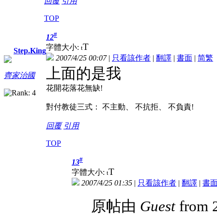
回覆
引用
TOP
#
12
T
字體大小:
t
Step.King
2007/4/25 00:07
|
只看該作者
|
翻譯
|
書面
|
简
繁
上面的是我
齊家治國
花開花落花無缺!
對付教徒三式： 不主動、 不抗拒、 不負責!
回覆
引用
TOP
#
13
T
字體大小:
t
2007/4/25 01:35
|
只看該作者
|
翻譯
|
書
原帖由
Guest
from 