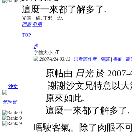
這麼一來都了解多了.
光暗一線, 正邪一念.
回覆
引用
TOP
#
7
T
字體大小:
t
2007/4/24 03:13
|
只看該作者
|
翻譯
|
書面
|
简
原帖由
日光
於 2007-
謝謝沙文兄特意以大
沙文
原來如此.
管理員
這麼一來都了解多了.
唔駛客氣。除了肉眼不可