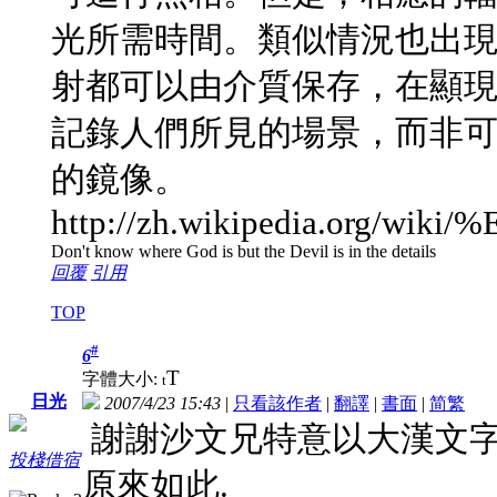
光所需時間。類似情況也出
射都可以由介質保存，在顯
記錄人們所見的場景，而非
的鏡像。
http://zh.wikipedia.org/w
Don't know where God is but the Devil is in the details
回覆
引用
TOP
#
6
T
字體大小:
t
日光
2007/4/23 15:43
|
只看該作者
|
翻譯
|
書面
|
简
繁
謝謝沙文兄特意以大漢文字
投棧借宿
原來如此.