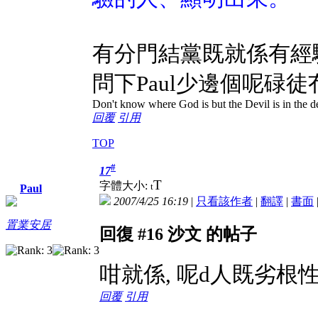
有分門結黨既就係有經
問下Paul少邊個呢碌
Don't know where God is but the Devil is in the de
回覆
引用
TOP
#
17
T
字體大小:
t
Paul
2007/4/25 16:19
|
只看該作者
|
翻譯
|
書面
置業安居
回復 #16 沙文 的帖子
咁就係, 呢d人既劣根性
回覆
引用