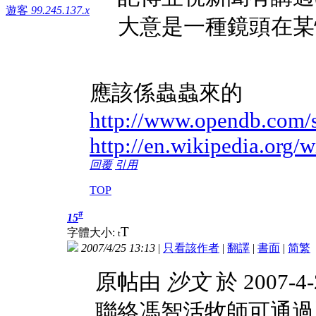
遊客
99.245.137.x
大意是一種鏡頭在某
應該係蟲蟲來的
http://www.opendb.com/s
http://en.wikipedia.org/
回覆
引用
TOP
#
15
T
字體大小:
t
2007/4/25 13:13
|
只看該作者
|
翻譯
|
書面
|
简
繁
原帖由
沙文
於 2007-4
聯絡馮智活牧師可通過