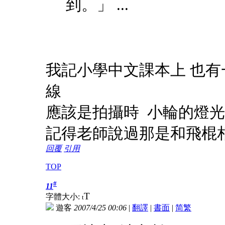
到。」 ...
我記小學中文課本上 也有
線
應該是拍攝時 小輪的燈
記得老師說過那是和飛棍
回覆
引用
TOP
#
11
T
字體大小:
t
遊客
2007/4/25 00:06
|
翻譯
|
書面
|
简
繁