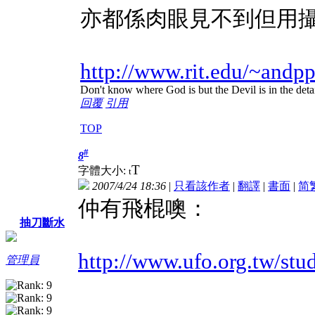
亦都係肉眼見不到但用
http://www.rit.edu/~andpp
Don't know where God is but the Devil is in the deta
回覆
引用
TOP
#
8
T
字體大小:
t
2007/4/24 18:36
|
只看該作者
|
翻譯
|
書面
|
简
仲有飛棍噢：
抽刀斷水
http://www.ufo.org.tw/stu
管理員