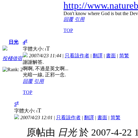
http://www.nature
Don't know where God is but the Devil 
回覆
引用
TOP
#
日光
4
T
字體大小:
t
2007/4/23 11:44
|
只看該作者
|
翻譯
|
書面
|
简
繁
投棧借宿
謝謝解答.
啊啊, 不過是英文啊...
光暗一線, 正邪一念.
回覆
引用
TOP
#
5
T
字體大小:
t
2007/4/23 12:01
|
只看該作者
|
翻譯
|
書面
|
简
繁
原帖由
日光
於 2007-4-22