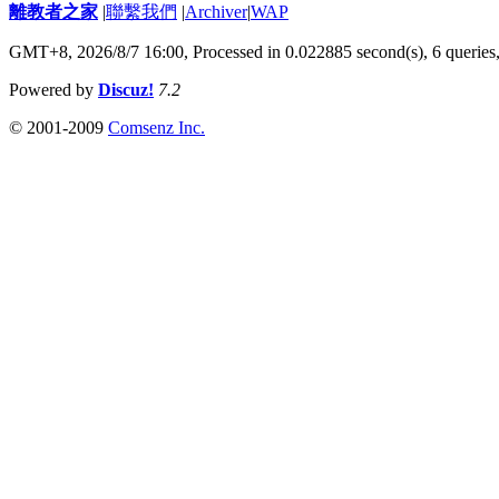
離教者之家
|
聯繫我們
|
Archiver
|
WAP
GMT+8, 2026/8/7 16:00,
Processed in 0.022885 second(s), 6 queries
Powered by
Discuz!
7.2
© 2001-2009
Comsenz Inc.