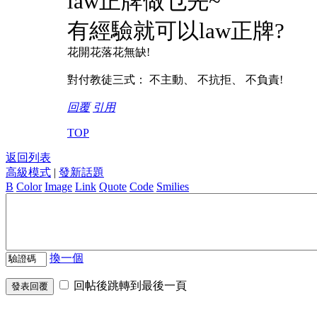
law正牌做乜先~
有經驗就可以law正牌?
花開花落花無缺!
對付教徒三式： 不主動、 不抗拒、 不負責!
回覆
引用
TOP
返回列表
高級模式
|
發新話題
B
Color
Image
Link
Quote
Code
Smilies
換一個
回帖後跳轉到最後一頁
發表回覆