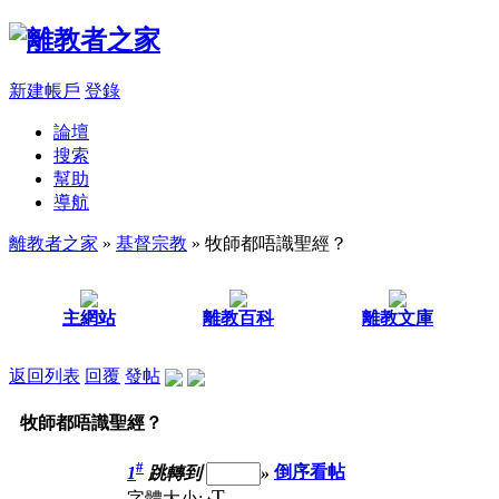
新建帳戶
登錄
論壇
搜索
幫助
導航
離教者之家
»
基督宗教
» 牧師都唔識聖經？
主網站
離教百科
離教文庫
返回列表
回覆
發帖
牧師都唔識聖經？
#
1
跳轉到
»
倒序看帖
T
字體大小: