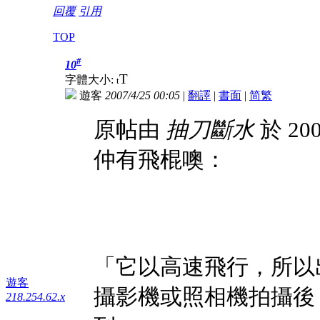
回覆
引用
TOP
#
10
T
字體大小:
t
遊客
2007/4/25 00:05
|
翻譯
|
書面
|
简
繁
原帖由
抽刀斷水
於 200
仲有飛棍噢：
「它以高速飛行，所以
遊客
攝影機或照相機拍攝後
218.254.62.x