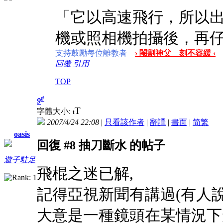
「它以高速飛行，所以
機或照相機拍攝後，再
支持鼓勵每位離教者
› 閹割神父 刻不容緩 ‹
回覆
引用
TOP
#
9
T
字體大小:
t
2007/4/24 22:08
|
只看該作者
|
翻譯
|
書面
|
简
繁
oasis
回復 #8 抽刀斷水 的帖子
遊子駐足
飛棍之迷已解,
記得亞視新聞有講過(有人說是2
大意是一種鏡頭在某情況下