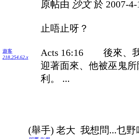
原帖由
沙文
於 2007-4-
止唔止呀？
Acts 16:16 後
遊客
218.254.62.x
迎著面來、他被巫鬼所
利。 ...
(舉手) 老大 我想問...