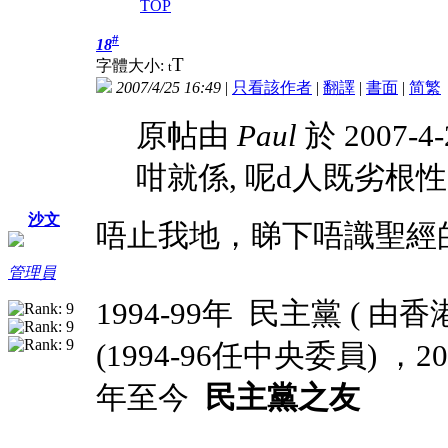
TOP
#
18
T
字體大小:
t
2007/4/25 16:49
|
只看該作者
|
翻譯
|
書面
|
简
繁
原帖由
Paul
於 2007-4
咁就係, 呢d人既劣根性,
沙文
唔止我地，睇下唔識聖經
管理員
1994-99年 民主黨 (
(1994-96任中央委員)
，20
年
至今
民主黨之友