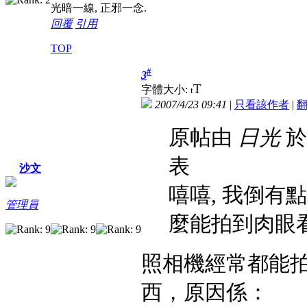
光暗一線, 正邪一念.
回覆
引用
TOP
#
3
T
字體大小:
t
2007/4/23 09:41
|
只看該作者
|
原帖由
日光
於 
表
沙文
嘻嘻, 我倒有
管理員
麼能拍到肉眼看
照相機經常都能
西，原因係：