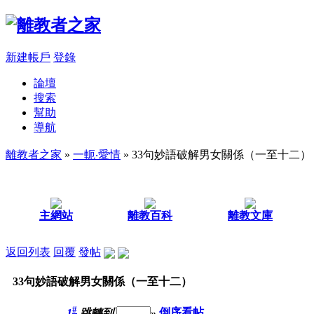
新建帳戶
登錄
論壇
搜索
幫助
導航
離教者之家
»
一軛‧愛情
» 33句妙語破解男女關係（一至十二）
主網站
離教百科
離教文庫
返回列表
回覆
發帖
33句妙語破解男女關係（一至十二）
#
1
跳轉到
»
倒序看帖