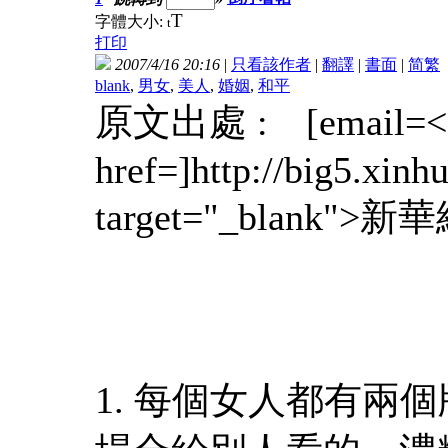
T
字體大小:
t
打印
2007/4/16 20:16
|
只看該作者
|
翻譯
|
書面
|
简
繁
blank
,
男女
,
美人
,
婚姻
,
和平
原文出處 : [email=<
href=]http://big5.xin
target="_blank">新
1. 每個女人都有