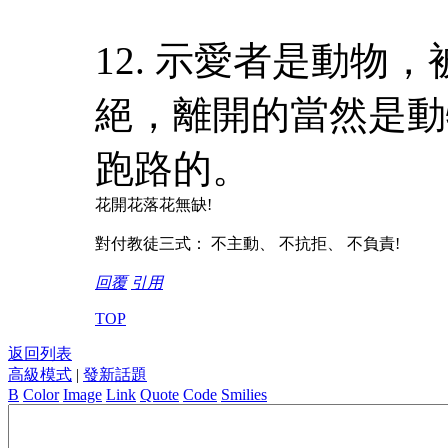
12. 示愛者是動物
絕，離開的當然是動
跑路的。
花開花落花無缺!
對付教徒三式： 不主動、 不抗拒、 不負責!
回覆
引用
TOP
返回列表
高級模式
|
發新話題
B
Color
Image
Link
Quote
Code
Smilies