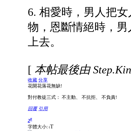
6. 相愛時，男人
物，恩斷情絕時，男
上去。
[
本帖最後由 Step.King
收藏
分享
花開花落花無缺!
對付教徒三式： 不主動、 不抗拒、 不負責!
回覆
引用
#
2
T
字體大小:
t