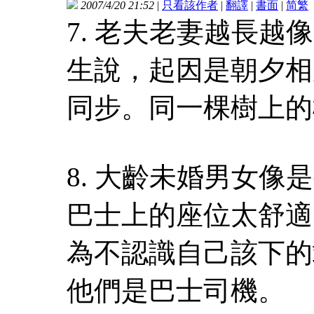
2007/4/20 21:52
|
只看該作者
|
翻譯
|
書面
|
简
繁
7. 老夫老妻越長
生說，起因是朝夕相
同步。同一棵樹上的
8. 大齡未婚男女
巴士上的座位太舒適
為不認識自己該下的
他們是巴士司機。