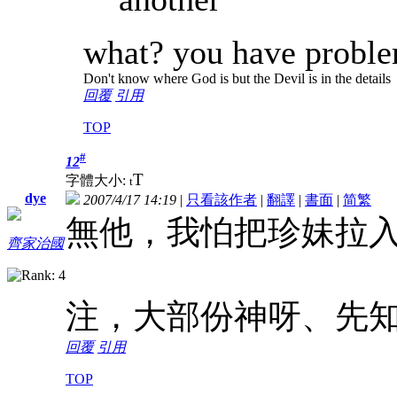
what? you have proble
Don't know where God is but the Devil is in the details
回覆
引用
TOP
#
12
T
字體大小:
t
dye
2007/4/17 14:19
|
只看該作者
|
翻譯
|
書面
|
简
繁
無他，我怕把珍妹拉
齊家治國
注，大部份神呀、先
回覆
引用
TOP