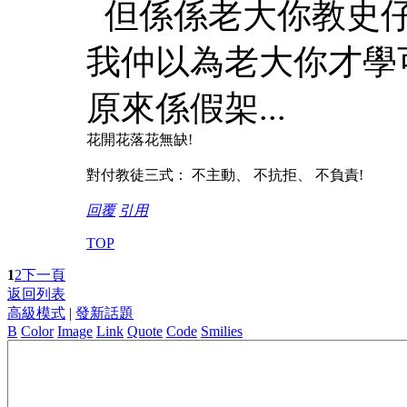
但係係老大你教史
我仲以為老大你才學可超
原來係假架...
花開花落花無缺!
對付教徒三式： 不主動、 不抗拒、 不負責!
回覆
引用
TOP
1
2
下一頁
返回列表
高級模式
|
發新話題
B
Color
Image
Link
Quote
Code
Smilies