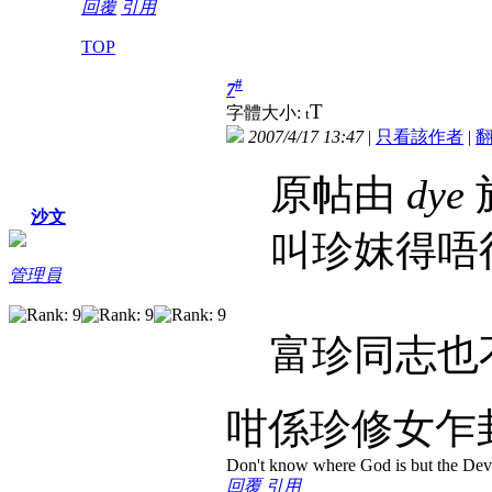
回覆
引用
TOP
#
7
T
字體大小:
t
2007/4/17 13:47
|
只看該作者
|
原帖由
dye
於
沙文
叫珍妺得唔得？(S
管理員
富珍同志也不錯(
咁係珍修女乍
Don't know where God is but the Devil 
回覆
引用