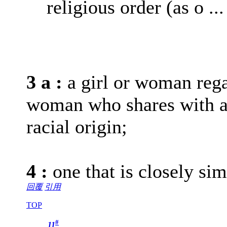
religious order (as o ...
3 a
:
a girl or woman reg
woman who shares with a
racial origin;
4
:
one that is closely sim
回覆
引用
TOP
#
11