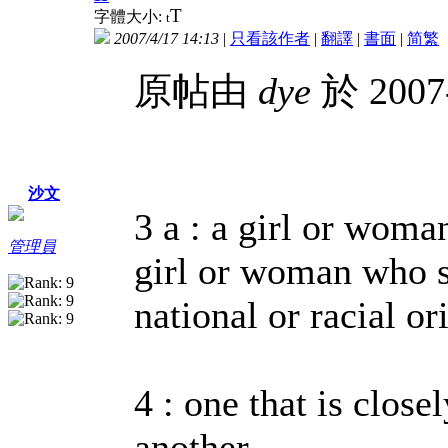
T
字體大小:
t
2007/4/17 14:13
|
只看該作者
|
翻譯
|
書面
|
简
繁
原帖由
dye
於 2007
沙文
3 a : a girl or woma
管理員
girl or woman who 
national or racial or
4 : one that is close
another