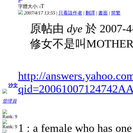
9
T
字體大小:
t
2007/4/17 13:55
|
只看該作者
|
翻譯
|
書面
|
简
繁
原帖由
dye
於 2007-4
修女不是叫MOTHER？
http://answers.yahoo.co
qid=20061007124742A
沙文
管理員
1 : a female who has one