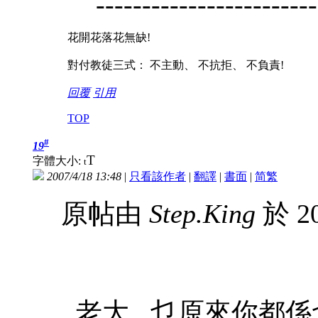
------------------------
花開花落花無缺!
對付教徒三式： 不主動、 不抗拒、 不負責!
回覆
引用
TOP
#
19
T
字體大小:
t
2007/4/18 13:48
|
只看該作者
|
翻譯
|
書面
|
简
繁
原帖由
Step.King
於 20
老大...乜原來你都係