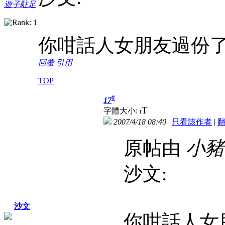
遊子駐足
你咁話人女朋友過份了
回覆
引用
TOP
#
17
T
字體大小:
t
2007/4/18 08:40
|
只看該作者
|
原帖由
小豬
沙文:
沙文
你咁話人女