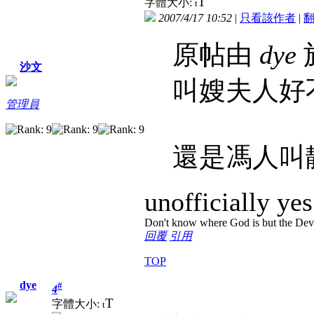
T
字體大小:
t
2007/4/17 10:52
|
只看該作者
|
原帖由
dye
於
沙文
叫嫂夫人好
管理員
還是馮人叫
unofficially yes
Don't know where God is but the Devil 
回覆
引用
TOP
dye
#
4
T
字體大小:
t