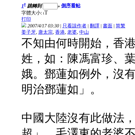
#
1
跳轉到
»
倒序看帖
T
字體大小:
t
打印
2007/4/17 03:30
|
只看該作者
|
翻譯
|
書面
|
简
繁
姜子牙
,
唐太宗
,
香港
,
老婆
,
中山
不知由何時開始，香
姓，如：陳馮富珍、
娥。鄧蓮如例外，沒
明治鄧蓮如」。
中國大陸沒有此做法
超」、毛澤東的老婆