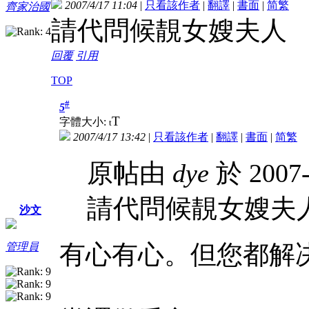
2007/4/17 11:04
|
只看該作者
|
翻譯
|
書面
|
简
繁
齊家治國
請代問候靚女嫂夫人
回覆
引用
TOP
#
5
T
字體大小:
t
2007/4/17 13:42
|
只看該作者
|
翻譯
|
書面
|
简
繁
原帖由
dye
於 2007-
請代問候靚女嫂夫
沙文
有心有心。但您都解
管理員