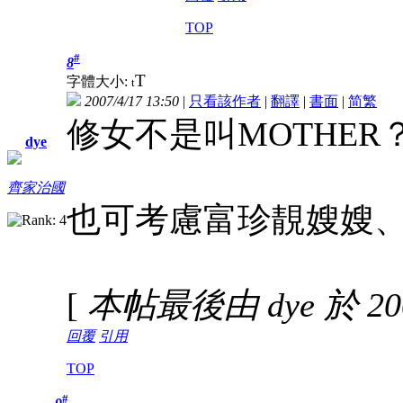
TOP
#
8
T
字體大小:
t
2007/4/17 13:50
|
只看該作者
|
翻譯
|
書面
|
简
繁
修女不是叫MOTHER？ 
dye
齊家治國
也可考慮富珍靚嫂嫂
[
本帖最後由 dye 於 2007
回覆
引用
TOP
#