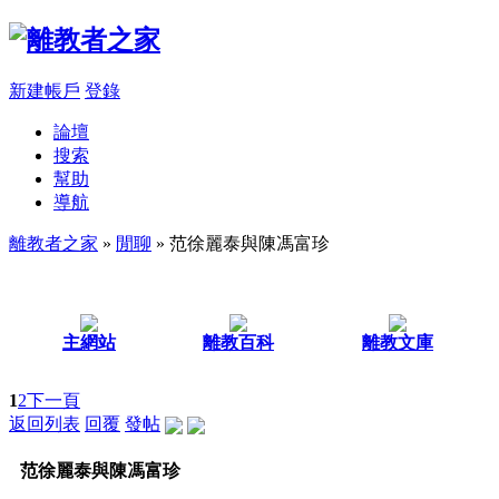
新建帳戶
登錄
論壇
搜索
幫助
導航
離教者之家
»
閒聊
» 范徐麗泰與陳馮富珍
主網站
離教百科
離教文庫
1
2
下一頁
返回列表
回覆
發帖
范徐麗泰與陳馮富珍