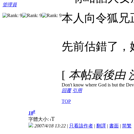
管理員
本人向令狐兄
先前估錯了，
[
本帖最後由 沙文 
Don't know where God is but the Devil 
回覆
引用
TOP
#
18
T
字體大小:
t
2007/4/18 13:22
|
只看該作者
|
翻譯
|
書面
|
简
繁