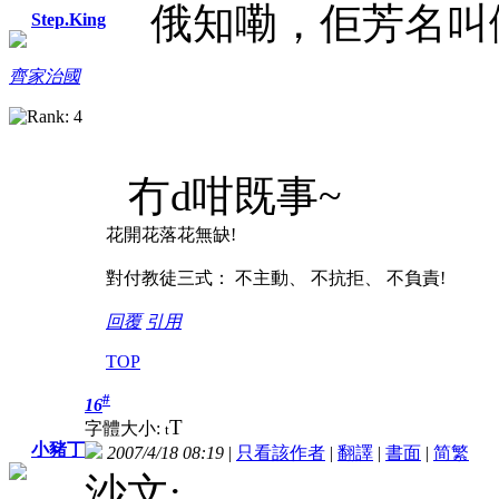
俄知嘞，佢芳名叫
Step.King
齊家治國
冇d咁既事~
花開花落花無缺!
對付教徒三式： 不主動、 不抗拒、 不負責!
回覆
引用
TOP
#
16
T
字體大小:
t
小豬丁
2007/4/18 08:19
|
只看該作者
|
翻譯
|
書面
|
简
繁
沙文: