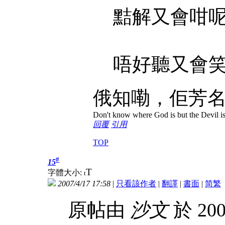
黠解又會咁呢
唔好聽又會笑w
俄知嘞，佢芳
Don't know where God is but the Devil is 
回覆
引用
TOP
#
15
T
字體大小:
t
2007/4/17 17:58
|
只看該作者
|
翻譯
|
書面
|
简
繁
原帖由
沙文
於 200