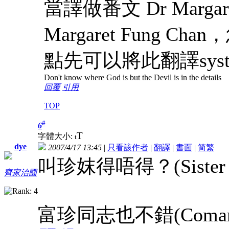
當譯做番文 Dr Margar
Margaret Fung
點先可以將此翻譯sys
Don't know where God is but the Devil is in the details
回覆
引用
TOP
#
6
T
字體大小:
t
dye
2007/4/17 13:45
|
只看該作者
|
翻譯
|
書面
|
简
繁
叫珍妺得唔得？(Sister M
齊家治國
富珍同志也不錯(Comarade