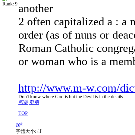
another
2 often capitalized a : 
order (as of nuns or deac
Roman Catholic congregat
or woman who is a membe
http://www.m-w.com/dict
Don't know where God is but the Devil is in the details
回覆
引用
TOP
#
10
T
字體大小:
t