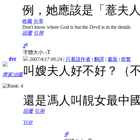
例，她應該是「薏夫人
收藏
分享
Don't know where God is but the Devil is in the details
回覆
引用
#
2
T
字體大小:
t
dye
2007/4/17 09:24
|
只看該作者
|
翻譯
|
書面
|
简
繁
叫嫂夫人好不好？（
齊家治國
還是馮人叫靚女最中
回覆
引用
TOP
#
3