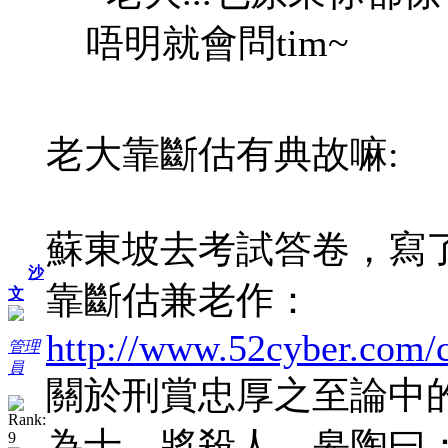
唔明就會問tim~
老大靠斷估有典故嘛:
蘇東坡去考試答卷，寫
沙
靠斷估兼老作：
文
http://www.52cyber.com/c
管理
員
關於刑賞忠厚之至論中
為士，將殺人。皋陶曰