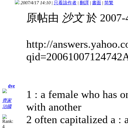
2007/4/17 14:10
|
只看該作者
|
翻譯
|
書面
|
简
繁
原帖由
沙文
於 2007-
http://answers.yahoo.
qid=2006100712474
dye
1 : a female who has o
齊家
with another
治國
2 often capitalized a 