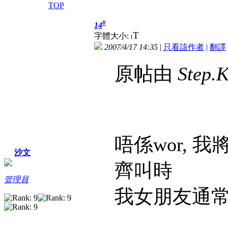
TOP
#
14
T
字體大小:
t
2007/4/17 14:35
|
只看該作者
|
翻譯
原帖由
Step.
唔係wor,
沙文
齊叫時
管理員
我女朋友通常都