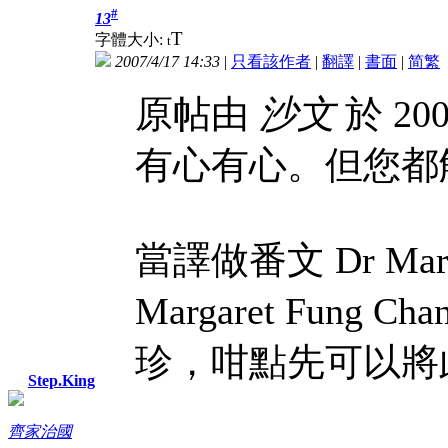
#
13
T
字體大小:
t
2007/4/17 14:33
|
只看該作者
|
翻譯
|
書面
|
简
繁
原帖由
沙文
於 200
有心有心。但您都
當譯做番文 Dr Marg
Margaret Fun
珍，咁點先可以將此
Step.King
齊家治國