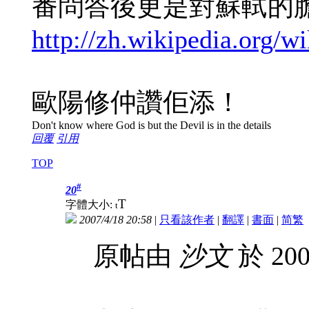
番問答後更是對蘇軾的
http://zh.wikipedia.
歐陽修仲讚佢添！
Don't know where God is but the Devil is in the details
回覆
引用
TOP
#
20
T
字體大小:
t
2007/4/18 20:58
|
只看該作者
|
翻譯
|
書面
|
简
繁
原帖由
沙文
於 200