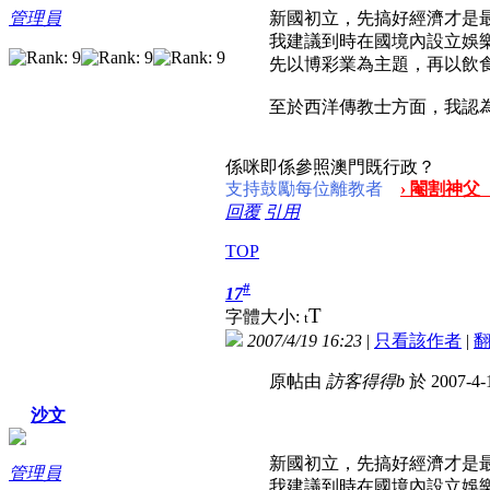
新國初立，先搞好經濟才是
管理員
我建議到時在國境內設立娛
先以博彩業為主題，再以飲
至於西洋傳教士方面，我認為只
係咪即係參照澳門既行政？
支持鼓勵每位離教者
› 閹割神父
回覆
引用
TOP
#
17
T
字體大小:
t
2007/4/19 16:23
|
只看該作者
|
原帖由
訪客得得b
於 2007-4-
沙文
新國初立，先搞好經濟才是
管理員
我建議到時在國境內設立娛