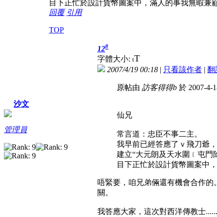
目下正忙於設計貨幣圖案中，滿人的事我無暇兼
回覆
引用
TOP
#
12
T
字體大小:
t
2007/4/19 00:18
|
只看該作者
|
翻
原帖由
訪客得得b
於 2007-4-
沙文
仙兄
管理員
常言道：忠臣不事二主。
我早前已經答應了ｖ飛刀爺
建立“大元朗及天水圍﹝屯門
目下正忙於設計貨幣圖案中，滿
唔緊要，咱兄弟倆還有機會合作的
關。
我答應大家，這次對西洋傳教士..........