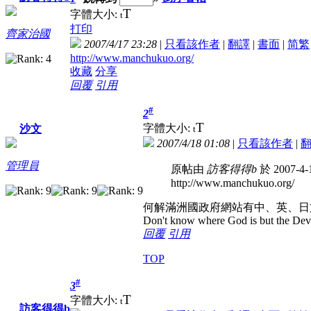
T
字體大小:
t
打印
齊家治國
2007/4/17 23:28
|
只看該作者
|
翻譯
|
書面
|
简
繁
http://www.manchukuo.org/
收藏
分享
回覆
引用
#
2
T
字體大小:
沙文
t
2007/4/18 01:08
|
只看該作者
|
管理員
原帖由
訪客得得b
於 2007-4-
http://www.manchukuo.org/
何解滿洲國政府網站有中、英、日
Don't know where God is but the Devil 
回覆
引用
TOP
#
3
T
字體大小:
t
訪客得得b