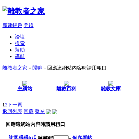
新建帳戶
登錄
論壇
搜索
幫助
導航
離教者之家
»
閒聊
» 回應這網站內容時請用粗口
主網站
離教百科
離教文庫
1
2
下一頁
返回列表
回覆
發帖
回應這網站內容時請用粗口
#
訪客得得b
1
跳轉到
»
倒序看帖