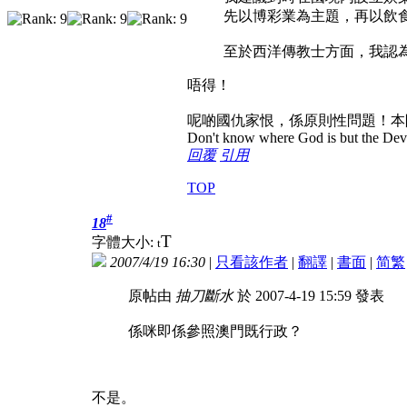
先以博彩業為主題，再以飲
至於西洋傳教士方面，我認為只
唔得！
呢啲國仇家恨，係原則性問題！本
Don't know where God is but the Devil 
回覆
引用
TOP
#
18
T
字體大小:
t
2007/4/19 16:30
|
只看該作者
|
翻譯
|
書面
|
简
繁
原帖由
抽刀斷水
於 2007-4-19 15:59 發表
係咪即係參照澳門既行政？
不是。