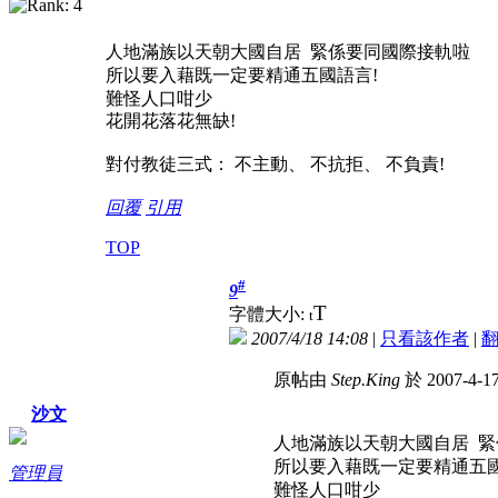
人地滿族以天朝大國自居 緊係要同國際接軌啦
所以要入藉既一定要精通五國語言!
難怪人口咁少
花開花落花無缺!
對付教徒三式： 不主動、 不抗拒、 不負責!
回覆
引用
TOP
#
9
T
字體大小:
t
2007/4/18 14:08
|
只看該作者
|
原帖由
Step.King
於 2007-4-1
沙文
人地滿族以天朝大國自居 
所以要入藉既一定要精通五國
管理員
難怪人口咁少