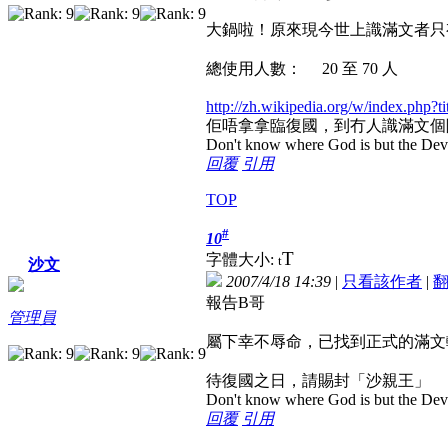
大鍋啦！原來現今世上識滿文者只
總使用人數： 20 至 70 人
http://zh.wikipedia.org/w/index.
佢唔拿拿臨復國，到冇人識滿文個
Don't know where God is but the Devil 
回覆
引用
TOP
#
10
T
字體大小:
t
沙文
2007/4/18 14:39
|
只看該作者
|
報告B哥
管理員
屬下幸不辱命，已找到正式的滿文
待復國之日，請賜封「沙親王」
Don't know where God is but the Devil 
回覆
引用