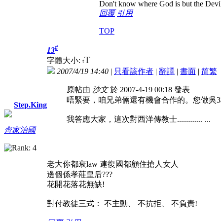
Don't know where God is but the Devil i
回覆
引用
TOP
#
13
T
字體大小:
t
2007/4/19 14:40
|
只看該作者
|
翻譯
|
書面
|
简
繁
原帖由
沙文
於 2007-4-19 00:18 發表
唔緊要，咱兄弟倆還有機會合作的。您做吳
Step.King
我答應大家，這次對西洋傳教士.............
...
齊家治國
老大你都衰law 連復國都顧住搶人女人
邊個係孝莊皇后???
花開花落花無缺!
對付教徒三式： 不主動、 不抗拒、 不負責!