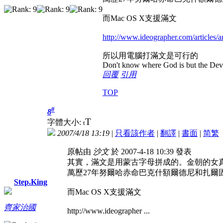
而Mac OS X支援滿文
http://www.ideographer.com/articles/a
所以用電腦打滿文是可行的
Don't know where God is but the Devil 
回覆
引用
TOP
#
8
T
字體大小:
t
2007/4/18 13:19
|
只看該作者
|
翻譯
|
書面
|
简
繁
原帖由
沙文
於 2007-4-18 10:39 發表
其實，滿文是用蒙古字母拼成的。金朝的女
萬歷27年努爾哈赤命巴克什額爾德尼和扎爾
Step.King
而Mac OS X支援滿文
齊家治國
http://www.ideographer ...