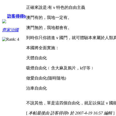
正確來說是:有ｖ特色的自由主義
訪客得得b
澳門有的，我地一定有。
澳門無的，我地都會有。
齊家治國
到時你只你踏進ｖ國門，就可體驗本來屬於人類
本國將全面實施：
天體自由化
吸煙自由化﹝含大麻及鴉片，k仔等﹞
做愛自由化(隨時隨地)
泊車自由化
不說其他，單是這四個自由化，就足以保証ｖ國
[
本帖最後由 訪客得得b 於 2007-4-19 16:57 編輯
]