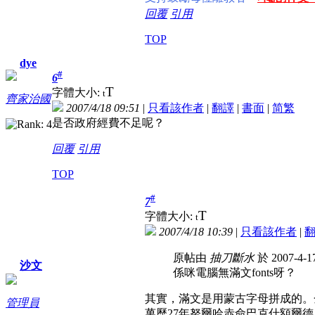
回覆
引用
TOP
dye
#
6
T
字體大小:
t
齊家治國
2007/4/18 09:51
|
只看該作者
|
翻譯
|
書面
|
简
繁
是否政府經費不足呢？
回覆
引用
TOP
#
7
T
字體大小:
t
2007/4/18 10:39
|
只看該作者
|
原帖由
抽刀斷水
於 2007-4-1
沙文
係咪電腦無滿文fonts呀？
其實，滿文是用蒙古字母拼成的。
管理員
萬歷27年努爾哈赤命巴克什額爾