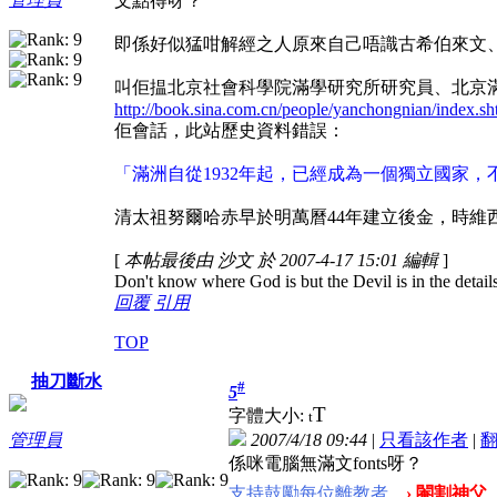
文點得呀？
即係好似猛咁解經之人原來自己唔識古希伯來文
叫佢揾北京社會科學院滿學研究所研究員、北京
http://book.sina.com.cn/people/yanchongnian/index.sh
佢會話，此站歷史資料錯誤：
「滿洲自從1932年起，已經成為一個獨立國家
清太祖努爾哈赤
早於明萬曆44年建立後金，時維西
[
本帖最後由 沙文 於 2007-4-17 15:01 編輯
]
Don't know where God is but the Devil is in the detail
回覆
引用
TOP
抽刀斷水
#
5
T
字體大小:
t
2007/4/18 09:44
|
只看該作者
|
管理員
係咪電腦無滿文fonts呀？
支持鼓勵每位離教者
› 閹割神父