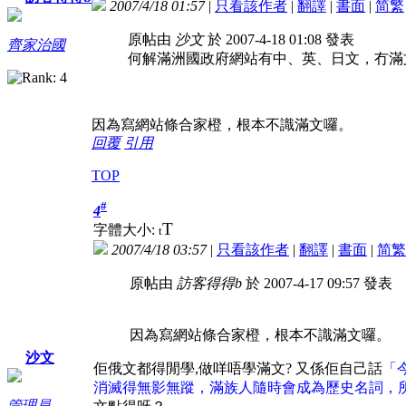
2007/4/18 01:57
|
只看該作者
|
翻譯
|
書面
|
简
繁
原帖由
沙文
於 2007-4-18 01:08 發表
齊家治國
何解滿洲國政府網站有中、英、日文，冇滿
因為寫網站條合家橙，根本不識滿文囉。
回覆
引用
TOP
#
4
T
字體大小:
t
2007/4/18 03:57
|
只看該作者
|
翻譯
|
書面
|
简
繁
原帖由
訪客得得b
於 2007-4-17 09:57 發表
因為寫網站條合家橙，根本不識滿文囉。
沙文
佢俄文都得閒學,做咩唔學滿文? 又係佢自己話
「
消滅得無影無蹤，滿族人隨時會成為歷史名詞，
管理員