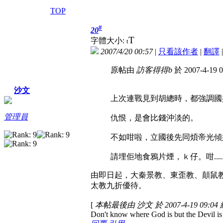
TOP
#
20
T
字體大小:
t
2007/4/20 00:57
|
只看該作者
|
翻譯
原帖由
訪客得得b
於 2007-4-19 
沙文
上次連戰見到胡總時，都強調國
管理員
仇恨，是會比錢沖淡的。
不如咁啦，立國後先同煩帝光傾
請埋佢地食鴉片煙，ｋ仔。咁.....
由即日起，大秦景教、東歪教、顛鼠
太教九折優待。
[
本帖最後由 沙文 於 2007-4-19 09:04
Don't know where God is but the Devil is i