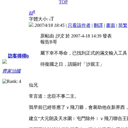
TOP
#
11
T
字體大小:
t
2007/4/18 18:45
|
只看該作者
|
翻譯
|
書面
|
简
繁
原帖由
沙文
於 2007-4-18 14:39 發表
報告B哥
屬下幸不辱命，已找到正式的滿文輸入工具
訪客得得b
待復國之日，請賜封「沙親王」
齊家治國
仙兄
常言道：忠臣不事二主。
我早前已經答應了ｖ飛刀爺，會襄助他在新界西
建立“大元朗及天水圍﹝屯門除外﹞ｖ飛刀聯合王