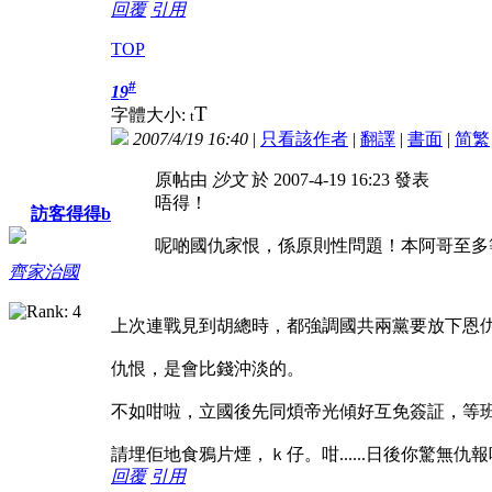
回覆
引用
TOP
#
19
T
字體大小:
t
2007/4/19 16:40
|
只看該作者
|
翻譯
|
書面
|
简
繁
原帖由
沙文
於 2007-4-19 16:23 發表
唔得！
訪客得得b
呢啲國仇家恨，係原則性問題！本阿哥至多
齊家治國
上次連戰見到胡總時，都強調國共兩黨要放下恩
仇恨，是會比錢沖淡的。
不如咁啦，立國後先同煩帝光傾好互免簽証，等
請埋佢地食鴉片煙，ｋ仔。咁......日後你驚無仇
回覆
引用