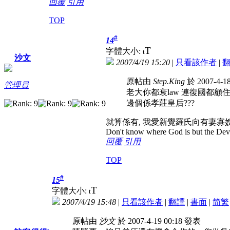
回覆
引用
TOP
#
14
T
字體大小:
t
沙文
2007/4/19 15:20
|
只看該作者
|
原帖由
Step.King
於 2007-4-1
管理員
老大你都衰law 連復國都顧
邊個係孝莊皇后???
就算係有, 我愛新覺羅氏向有妻
Don't know where God is but the Devil 
回覆
引用
TOP
#
15
T
字體大小:
t
2007/4/19 15:48
|
只看該作者
|
翻譯
|
書面
|
简
繁
原帖由
沙文
於 2007-4-19 00:18 發表