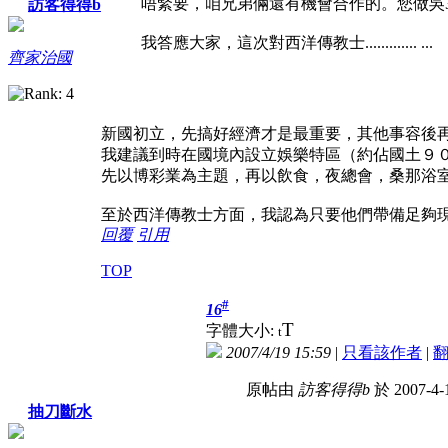
唔緊要，咱兄弟倆還有機會合作的。您做吳
訪客得得b
我答應大家，這次對西洋傳教士.............
...
齊家治國
新國初立，先搞好經濟才是最重要，其他事容後
我建議到時在國境內設立娛樂特區（約佔國土９
先以博彩業為主題，再以飲食，夜總會，桑那浴
至於西洋傳教士方面，我認為只要他們帶備足夠
回覆
引用
TOP
#
16
T
字體大小:
t
2007/4/19 15:59
|
只看該作者
|
原帖由
訪客得得b
於 2007-4-
抽刀斷水