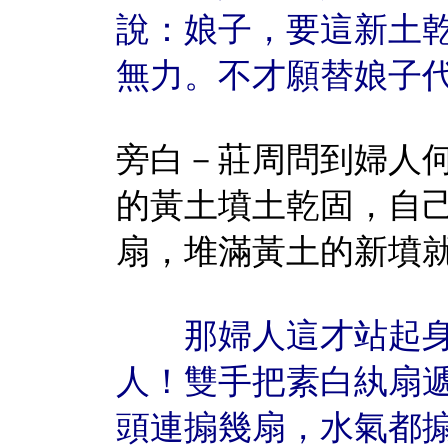
說：娘子，要這新土
無力。不才願替娘子
旁白－莊周問到婦人
的黃土墳土乾固，自
扇，堆滿黃土的新墳
那婦人這才站起身
人！雙手把素白紈扇
頭連搧幾扇，水氣都