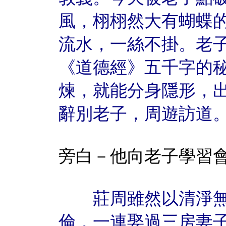
風，栩栩然大有蝴蝶
流水，一絲不掛。老
《道德經》五千字的
煉，就能分身隱形，
辭別老子，周遊訪道
旁白－他向老子學習
莊周雖然以清淨無
倫，一連娶過三房妻