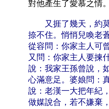
對他產生了愛慕之情
又捱了幾天，約莫
捺不住。悄悄兒喚老
從容問：你家主人可
又問：你家主人要揀
說：我家王孫曾說，
心滿意足。婆娘問：
說：老漢一大把年紀
做媒說合，若不嫌棄