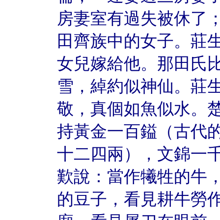
房妻室有過失被休了
田齊族中的女子。莊
女兒嫁給他。那田氏
雪，綽約似神仙。莊
敬，真個如魚似水。
持黃金一百鎰（古代
十二四兩），文錦一
歎說：當作犧牲的牛
的豆子，看見耕牛勞