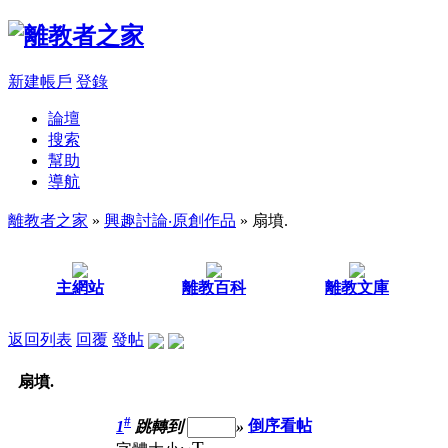
新建帳戶
登錄
論壇
搜索
幫助
導航
離教者之家
»
興趣討論‧原創作品
» 扇墳.
主網站
離教百科
離教文庫
返回列表
回覆
發帖
扇墳.
#
1
跳轉到
»
倒序看帖