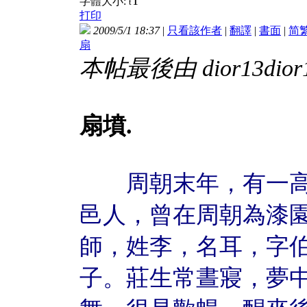
T
字體大小:
t
打印
2009/5/1 18:37
|
只看該作者
|
翻譯
|
書面
|
简
扇
本帖最後由 dior13dior13
扇墳.
周朝末年，有一高
邑人，曾在周朝為漆
師，姓李，名耳，字
子。莊生常晝寢，夢