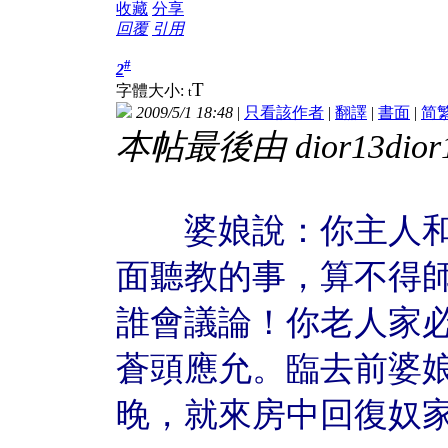
收藏
分享
回覆
引用
#
2
T
字體大小:
t
2009/5/1 18:48
|
只看該作者
|
翻譯
|
書面
|
简
本帖最後由 dior13dior13
婆娘說：你主人和
面聽教的事，算不得
誰會議論！你老人家
蒼頭應允。臨去前婆
晚，就來房中回復奴