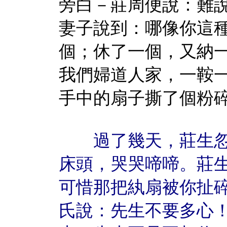
旁白－莊周便說：難
妻子說到：哪像你這
個；休了一個，又納
我們婦道人家，一鞍
手中的扇子撕了個粉
過了幾天，莊生忽
床頭，哭哭啼啼。莊
可惜那把紈扇被你扯
氏說：先生不要多心