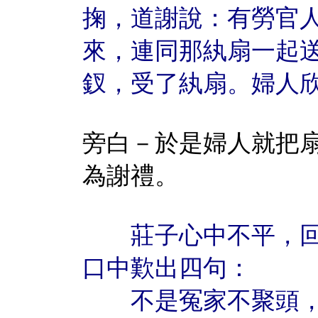
掬，道謝說：有勞官
來，連同那紈扇一起
釵，受了紈扇。婦人
旁白－於是婦人就把
為謝禮。
莊子心中不平，回
口中歎出四句：
不是冤家不聚頭，