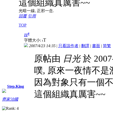
這個組織真厲害~~
光暗一線, 正邪一念.
回覆
引用
TOP
#
11
T
字體大小:
t
2007/4/23 14:35
|
只看該作者
|
翻譯
|
書面
|
简
繁
原帖由
日光
於 2007
噗, 原來一夜情不是
因為對象只有一個不
Step.King
這個組織真厲害~~
齊家治國