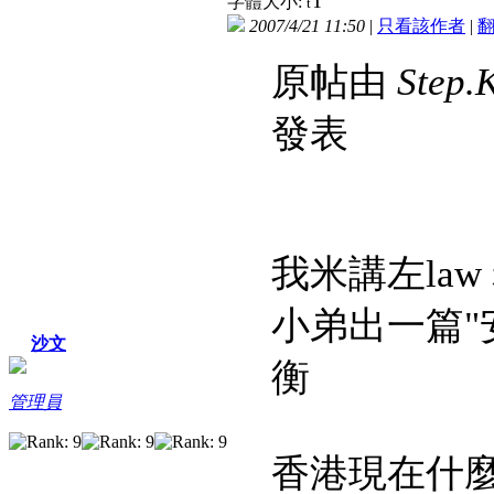
T
字體大小:
t
2007/4/21 11:50
|
只看該作者
|
原帖由
Step.
發表
我米講左la
小弟出一篇"
沙文
衡
管理員
香港現在什