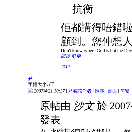
抗衡
佢都講得唔錯
顧到。您仲想
Don't know where God is but the Devil 
回覆
引用
TOP
#
4
T
字體大小:
t
2007/4/21 10:37
|
只看該作者
|
翻譯
|
書面
|
简
繁
原帖由
沙文
於 2007-
發表