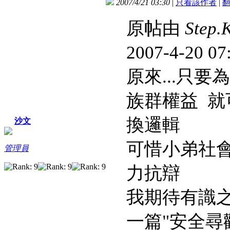
2007/4/21 03:30
|
只看該作者
|
原帖由
Step.
2007-4-20 0
原來...只
族群權益 就
換邏輯
沙文
可惜小弟社會
管理員
力抗辯
我期待有識
一篇"安全尋