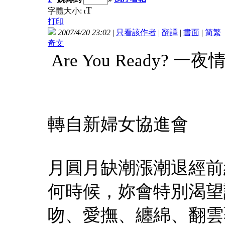
T
字體大小:
t
打印
2007/4/20 23:02
|
只看該作者
|
翻譯
|
書面
|
简
繁
奇文
Are You Ready? 
轉自新婦女協進會
月圓月缺潮漲潮退經前
何時候，妳會特別渴望
吻、愛撫、纏綿、翻雲