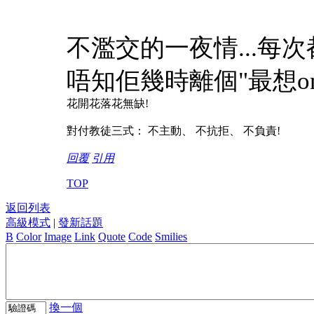
不濫交的一夜情...每次
唔知佢幾時離個"最想on
花開花落花無缺!
對付教徒三式： 不主動、 不抗拒、 不負責!
回覆
引用
TOP
返回列表
高級模式
|
發新話題
B
Color
Image
Link
Quote
Code
Smilies
換一個