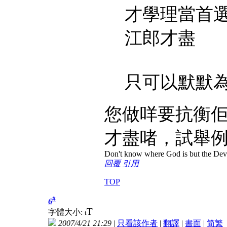
才學理當首選
江郎才盡
只可以默默
您做咩要抗衡
才盡啫，試舉
Don't know where God is but the Devil 
回覆
引用
TOP
#
6
T
字體大小:
t
2007/4/21 21:29
|
只看該作者
|
翻譯
|
書面
|
简
繁