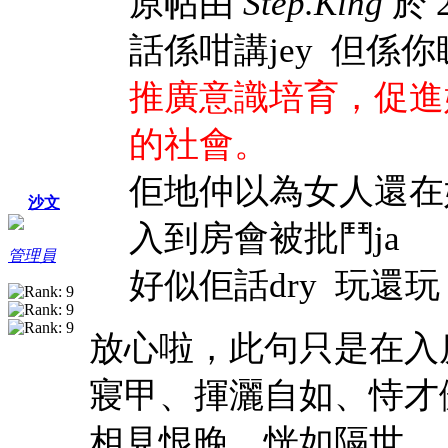
原帖由
Step.King
於 2
話係咁講jey 但係你
推廣意識培育，促進
的社會。
佢地仲以為女人還在奴
沙文
入到房會被批鬥ja
管理員
好似佢話dry 玩還玩 
放心啦，此句只是在入
寢甲、揮灑自如、恃才
相見恨晚、恍如隔世.......