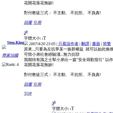
花開花落花無缺!
對付教徒三式： 不主動、 不抗拒、 不負責!
回覆
引用
#
2
T
字體大小:
t
Step.King
2007/4/20 23:05
|
只看該作者
|
翻譯
|
書面
|
简
繁
原來...只要為左抗爭某一族群權益 就可以如此偷
可惜小弟社會經驗淺...無力抗辯
齊家治國
我期待有識之士幫小弟出一篇"安全尋歡指引" 以
花開花落花無缺!
對付教徒三式： 不主動、 不抗拒、 不負責!
回覆
引用
TOP
#
3
T
字體大小:
t