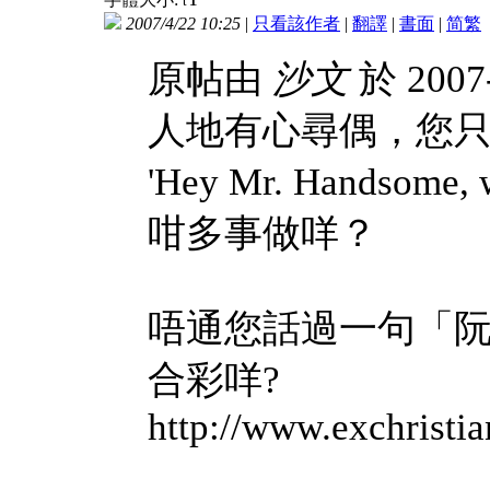
t
2007/4/22 10:25
|
只看該作者
|
翻譯
|
書面
|
简
繁
原帖由
沙文
於 2007
人地有心尋偶，您
'Hey Mr. Handsome
咁多事做咩？
唔通您話過一句「阮
合彩咩?
http://www.exchristia