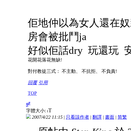
佢地仲以為女人還在奴隸
房會被批鬥ja
好似佢話dry 玩還玩 安
花開花落花無缺!
對付教徒三式： 不主動、 不抗拒、 不負責!
回覆
引用
TOP
#
9
T
字體大小:
t
2007/4/22 11:15
|
只看該作者
|
翻譯
|
書面
|
简
繁