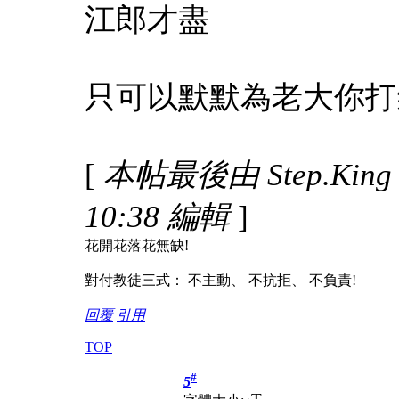
江郎才盡
只可以默默為老大你打
[
本帖最後由 Step.King 於
10:38 編輯
]
花開花落花無缺!
對付教徒三式： 不主動、 不抗拒、 不負責!
回覆
引用
TOP
#
5