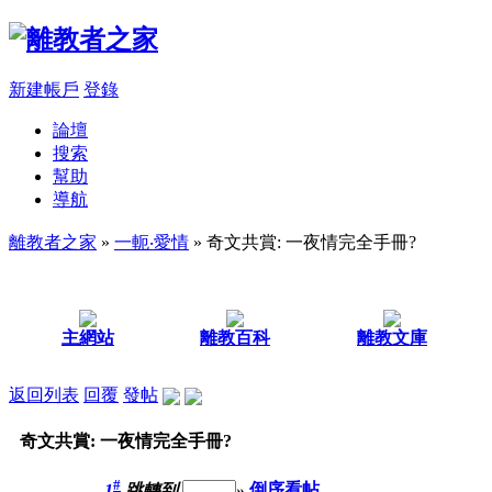
新建帳戶
登錄
論壇
搜索
幫助
導航
離教者之家
»
一軛‧愛情
» 奇文共賞: 一夜情完全手冊?
主網站
離教百科
離教文庫
返回列表
回覆
發帖
奇文共賞: 一夜情完全手冊?
#
1
跳轉到
»
倒序看帖