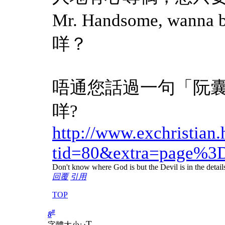
Mr. Handsome, wan
咩？
唔通您話過一句「阮囊
咩?
http://www.exchristian
tid=80&extra=page%3
Don't know where God is but the Devil is in the detail
回覆
引用
TOP
#
8
T
字體大小: