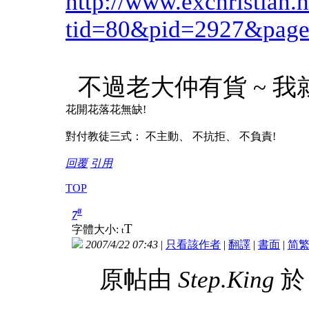
http://www.exchristian.
tid=80&pid=2927&pag
不過老大仲有貨 ~ 我
花開花落花無缺!
對付教徒三式： 不主動、 不抗拒、 不負責!
回覆
引用
TOP
#
7
T
字體大小:
t
2007/4/22 07:43
|
只看該作者
|
翻譯
|
書面
|
简
原帖由
Step.King
於 