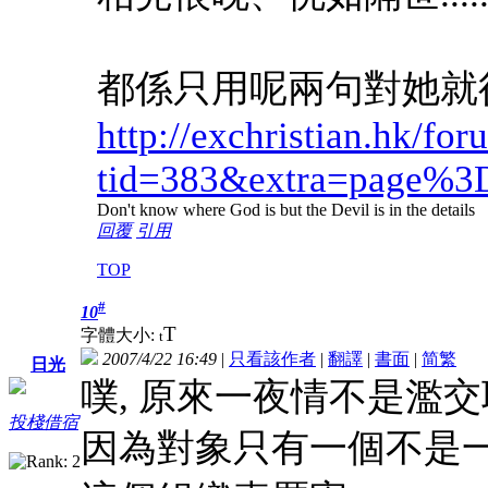
都係只用呢兩句對她就
http://exchristian.hk/fo
tid=383&extra=page%3
Don't know where God is but the Devil is in the details
回覆
引用
TOP
#
10
T
字體大小:
t
2007/4/22 16:49
|
只看該作者
|
翻譯
|
書面
|
简
繁
日光
噗, 原來一夜情不是濫交耶
投棧借宿
因為對象只有一個不是一