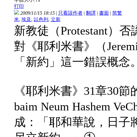
t
打印
2009/11/15 18:15
|
只看該作者
|
翻譯
|
書面
|
简
繁
米
,
埃及
,
以色列
,
立新
新教徒（Protestant
對《耶利米書》（Jere
「新約」這一錯誤概念
《耶利米書》31章30節的希
baim Neum Hashem VeC
成：「耶和華說，日子