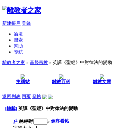
新建帳戶
登錄
論壇
搜索
幫助
導航
離教者之家
»
基督宗教
» 英譯《聖經》中對律法的變動
主網站
離教百科
離教文庫
返回列表
回覆
發帖
[轉載]
英譯《聖經》中對律法的變動
#
1
跳轉到
»
倒序看帖
T
字體大小: