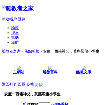
新建帳戶
登錄
論壇
搜索
幫助
導航
離教者之家
»
焦點剪報
» 安慶一西籍神父，莫塵毆傷小學生
主網站
離教百科
離教文庫
返回列表
回覆
發帖
安慶一西籍神父，莫塵毆傷小學生
#
1
跳轉到
»
倒序看帖