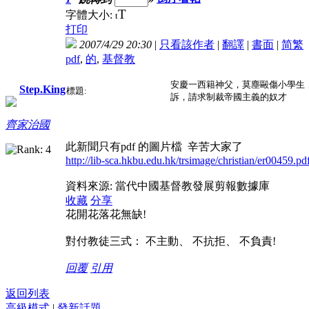
T
字體大小:
t
打印
2007/4/29 20:30
|
只看該作者
|
翻譯
|
書面
|
简
繁
pdf
,
的
,
基督教
安慶一西籍神父，莫塵毆傷小學生
Step.King
標題:
訴，請求制裁帝國主義的奴才
齊家治國
此新聞只有pdf 的圖片檔 辛苦大家了
http://lib-sca.hkbu.edu.hk/trsimage/christian/er00459.pd
資料來源: 當代中國基督教發展剪報數據庫
收藏
分享
花開花落花無缺!
對付教徒三式： 不主動、 不抗拒、 不負責!
回覆
引用
返回列表
高級模式
|
發新話題