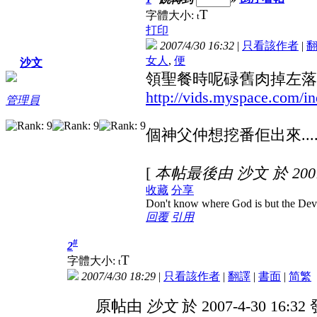
T
字體大小:
t
打印
2007/4/30 16:32
|
只看該作者
|
女人
,
便
沙文
領聖餐時呢碌舊肉掉左落個女人
http://vids.myspace.com/i
管理員
個神父仲想挖番佢出來......
[
本帖最後由 沙文 於 2007-
收藏
分享
Don't know where God is but the Devil 
回覆
引用
#
2
T
字體大小:
t
2007/4/30 18:29
|
只看該作者
|
翻譯
|
書面
|
简
繁
原帖由
沙文
於 2007-4-30 16:3