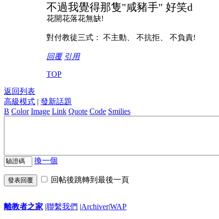
不過我覺得那隻"咸豬手" 好笑d
花開花落花無缺!
對付教徒三式： 不主動、 不抗拒、 不負責!
回覆
引用
TOP
返回列表
高級模式
|
發新話題
B
Color
Image
Link
Quote
Code
Smilies
換一個
回帖後跳轉到最後一頁
發表回覆
離教者之家
|
聯繫我們
|
Archiver
|
WAP