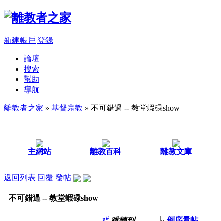
新建帳戶
登錄
論壇
搜索
幫助
導航
離教者之家
»
基督宗教
» 不可錯過 -- 教堂蝦碌show
主網站
離教百科
離教文庫
返回列表
回覆
發帖
不可錯過 -- 教堂蝦碌show
#
1
跳轉到
»
倒序看帖