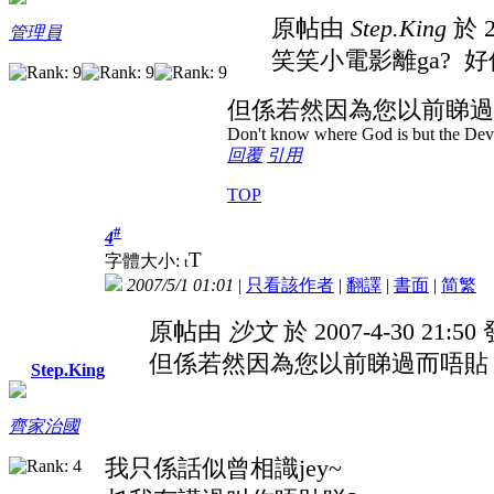
原帖由
Step.King
於 2
管理員
笑笑小電影離ga? 
但係若然因為您以前睇過
Don't know where God is but the Devil 
回覆
引用
TOP
#
4
T
字體大小:
t
2007/5/1 01:01
|
只看該作者
|
翻譯
|
書面
|
简
繁
原帖由
沙文
於 2007-4-30 21:5
但係若然因為您以前睇過而唔貼
Step.King
齊家治國
我只係話似曾相識jey~