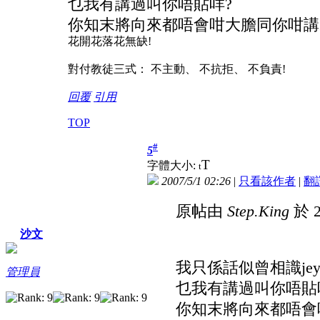
乜我有講過叫你唔貼咩?
你知末將向來都唔會咁大膽同你咁講野g
花開花落花無缺!
對付教徒三式： 不主動、 不抗拒、 不負責!
回覆
引用
TOP
#
5
T
字體大小:
t
2007/5/1 02:26
|
只看該作者
|
翻
原帖由
Step.King
於 2
沙文
我只係話似曾相識jey
管理員
乜我有講過叫你唔貼
你知末將向來都唔會咁