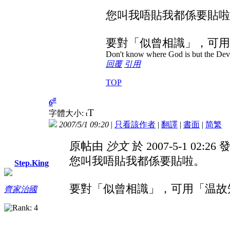
您叫我唔貼我都係要貼啦
要對「似曾相識」，可用
Don't know where God is but the Devil 
回覆
引用
TOP
#
6
T
字體大小:
t
2007/5/1 09:20
|
只看該作者
|
翻譯
|
書面
|
简
繁
原帖由
沙文
於 2007-5-1 02:26
您叫我唔貼我都係要貼啦。
Step.King
要對「似曾相識」，可用「温故
齊家治國