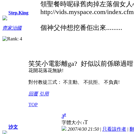
領聖餐時呢碌舊肉掉左落個女人心口入便
http://vids.myspace.com/index.cf
Step.King
個神父仲想挖番佢出來.........
齊家治國
笑笑小電影離ga? 好似以前係睇過咁
花開花落花無缺!
對付教徒三式： 不主動、 不抗拒、 不負責!
回覆
引用
TOP
#
3
T
字體大小:
t
沙文
2007/4/30 21:50
|
只看該作者
|