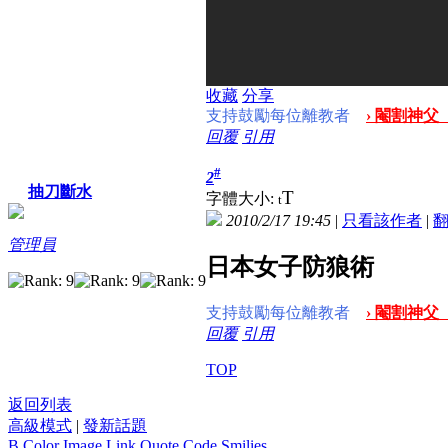
收藏
分享
支持鼓勵每位離教者
› 閹割神父
回覆
引用
#
2
抽刀斷水
T
字體大小:
t
2010/2/17 19:45
|
只看該作者
|
管理員
日本女子防狼術
支持鼓勵每位離教者
› 閹割神父
回覆
引用
TOP
返回列表
高級模式
|
發新話題
B
Color
Image
Link
Quote
Code
Smilies