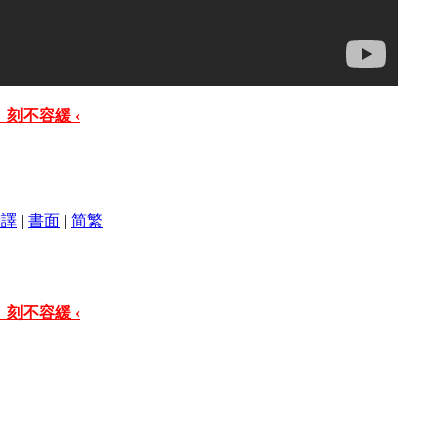
 刻不容緩 ‹
翻譯
|
書面
|
简
繁
 刻不容緩 ‹