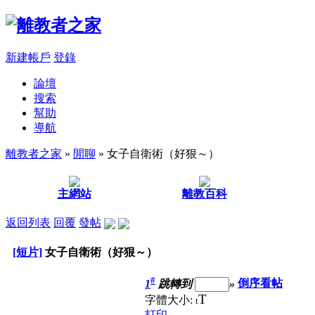
新建帳戶
登錄
論壇
搜索
幫助
導航
離教者之家
»
閒聊
» 女子自衛術（好狠～）
主網站
離教百科
返回列表
回覆
發帖
[短片]
女子自衛術（好狠～）
#
1
跳轉到
»
倒序看帖
T
字體大小:
t
打印