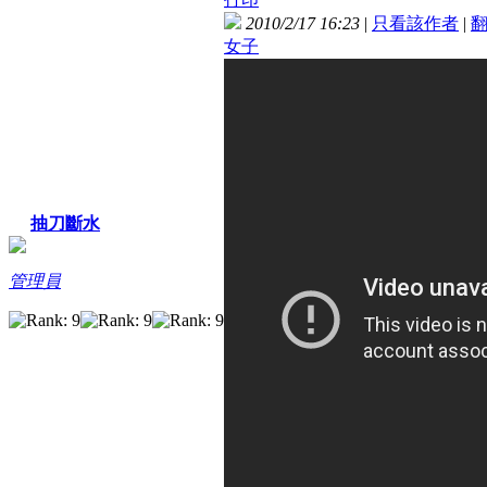
2010/2/17 16:23
|
只看該作者
|
女子
抽刀斷水
管理員