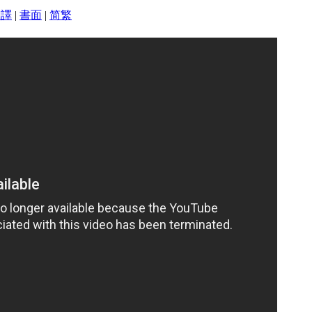
翻譯
|
書面
|
简
繁