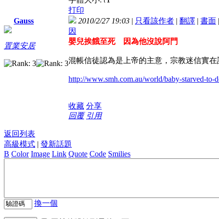
t
打印
2010/2/27 19:03
|
只看該作者
|
翻譯
|
書面
Gauss
因
嬰兒挨餓至死 因為他沒說阿門
置業安居
混帳信徒認為是上帝的主意，
宗教迷信實在
http://www.smh.com.au/world/baby-starved-to-d
收藏
分享
回覆
引用
返回列表
高級模式
|
發新話題
B
Color
Image
Link
Quote
Code
Smilies
換一個