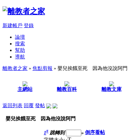
新建帳戶
登錄
論壇
搜索
幫助
導航
離教者之家
»
焦點剪報
» 嬰兒挨餓至死 因為他沒說阿門
主網站
離教百科
離教文庫
返回列表
回覆
發帖
嬰兒挨餓至死 因為他沒說阿門
#
1
跳轉到
»
倒序看帖
T
字體大小: