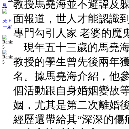
教授馬堯海並不避諱及躲
兒
面報道，世人才能認識
天下
一家
專門勾引人家 老婆的魔
現年五十三歲的馬堯海
教授的學生曾先後兩年獲
名。據馬堯海介紹，他
個活動跟自身婚姻變故
姻，尤其是第二次離婚後
經歷還帶給其“深深的傷