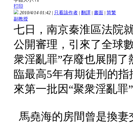
t
打印
2010/4/14 01:42
|
只看該作者
|
翻譯
|
書面
|
简
繁
副教授
七日，南京秦淮區法院
公開審理，引來了全球數
衆淫亂罪”存廢也展開了
臨最高5年有期徒刑的指
來第一批因“聚衆淫亂罪
馬堯海的房間曾是換妻