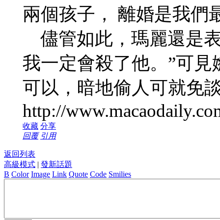
兩個孩子， 離婚是我們
儘管如此，瑪麗還是表
我一定會殺了他。”可見
可以，暗地偷人可就免
http://www.macaodaily.co
收藏
分享
回覆
引用
返回列表
高級模式
|
發新話題
B
Color
Image
Link
Quote
Code
Smilies