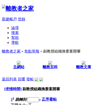
新建帳戶
登錄
論壇
搜索
幫助
導航
離教者之家
»
焦點剪報
» 副教授組織換妻案開審
主網站
離教百科
離教文庫
返回列表
回覆
發帖
[求情時間]
副教授組織換妻案開審
#
1
跳轉到
»
正序看帖
T
字體大小: