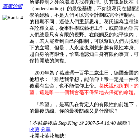
所能控制之外的場域去找尋真理。與其說葛氏在《
齊家治國
（understanding）的最後基礎，不如說葛氏
學的經驗，不是人們可以完全計劃或完全控制的。
的預期不同，逼使人們重新思考。葛氏認為這種詮
在詮釋文章，從事科學或藝術工作，或簡單的語言
人們總是只有有限的視野。在能觸及的地平線內，
為，若人能看到自己的限制，可以幫助人們去找到
下的立場。但是，人永遠也別想超越有限性本身。
越自身的有限性，恰當地認知自身有限的事實，可
保持開放的胸襟。
2001年為了葛達瑪一百零二歲生日，德國全國
他坦承
﹕「雖然我常想，能信仰上帝一定是一件很
後還有生命，也不能信仰上帝。
葛氏說他所剩下的
望，這是唯一一個我會毫不保留地去保衛的命題。
「希望」，是葛氏在肯定人的有限性的前題下，
的最後防線。你的最後防線又是什麼呢﹖
[
本帖最後由 Step.King 於 2007-5-4 16:40 編輯
]
收藏
分享
花開花落花無缺!