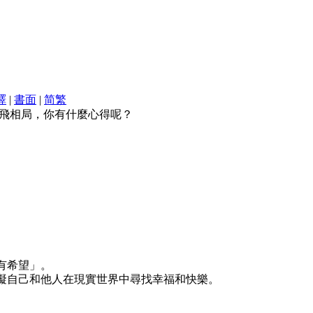
譯
|
書面
|
简
繁
飛相局，你有什麼心得呢？
有希望」。
礙自己和他人在現實世界中尋找幸福和快樂。