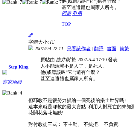
他(或應該叫"它")還有什麼？
甚至連遺體也屬家人所有。
回覆
引用
TOP
#
4
T
字體大小:
t
2007/5/4 22:11
|
只看該作者
|
翻譯
|
書面
|
简
繁
原帖由
龍井樹
於 2007-5-4 17:19 發表
人不能活就不是人了，是死人。
Step.King
他(或應該叫"它")還有什麼？
甚至連遺體也屬家人所有。
齊家治國
但耶教不是很努力描繪一個死後的樂土世界嗎?
這本來就是耶教的最大賣點 利用人對死亡的未知
花開花落花無缺!
對付教徒三式： 不主動、 不抗拒、 不負責!