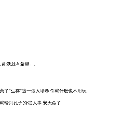
人能活就有希望」。
棄了"生存"這一張入場卷 你就什麼也不用玩
就輪到孔子的:盡人事 安天命了