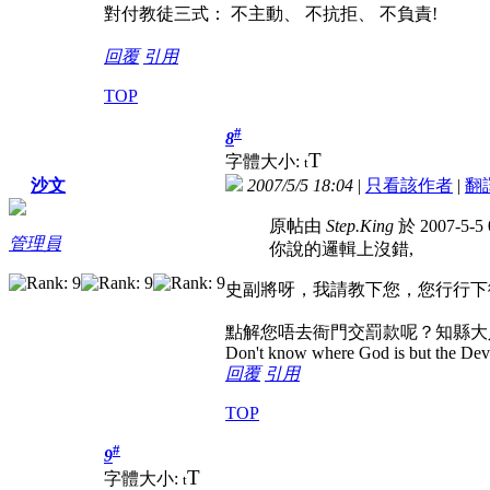
對付教徒三式： 不主動、 不抗拒、 不負責!
回覆
引用
TOP
#
8
T
字體大小:
t
2007/5/5 18:04
|
只看該作者
|
翻
沙文
原帖由
Step.King
於 2007-5-5
管理員
你說的邏輯上沒錯,
史副將呀，我請教下您，您行行下
點解您唔去衙門交罰款呢？知縣大
Don't know where God is but the Devil 
回覆
引用
TOP
#
9
T
字體大小:
t