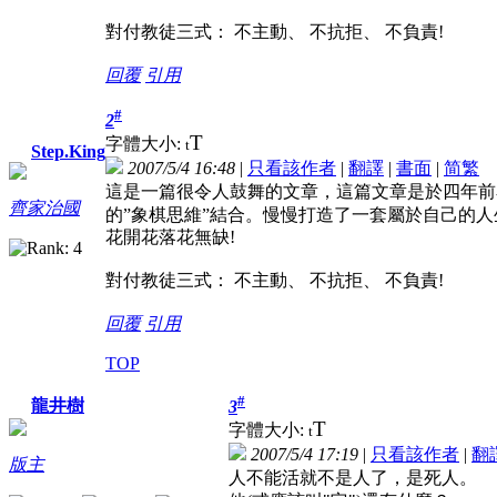
對付教徒三式： 不主動、 不抗拒、 不負責!
回覆
引用
#
2
T
字體大小:
t
Step.King
2007/5/4 16:48
|
只看該作者
|
翻譯
|
書面
|
简
繁
這是一篇很令人鼓舞的文章，這篇文章是於四年前
齊家治國
的”象棋思維”結合。慢慢打造了一套屬於自己的
花開花落花無缺!
對付教徒三式： 不主動、 不抗拒、 不負責!
回覆
引用
TOP
#
龍井樹
3
T
字體大小:
t
2007/5/4 17:19
|
只看該作者
|
翻
版主
人不能活就不是人了，是死人。