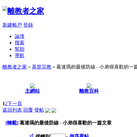
新建帳戶
登錄
論壇
搜索
幫助
導航
離教者之家
»
基督宗教
» 葛達瑪的最後防線 - 小弟很喜歡的一
主網站
離教百科
1
2
下一頁
返回列表
回覆
發帖
[轉載]
葛達瑪的最後防線 - 小弟很喜歡的一篇文章
#
1
跳轉到
»
倒序看帖