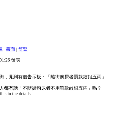
譯
|
書面
|
简
繁
 01:26 發表
街，見到有個告示板：「隨街痾尿者罰款紋銀五両」
人都冇話「不隨街痾尿者不用罰款紋銀五両」喎？
is in the details