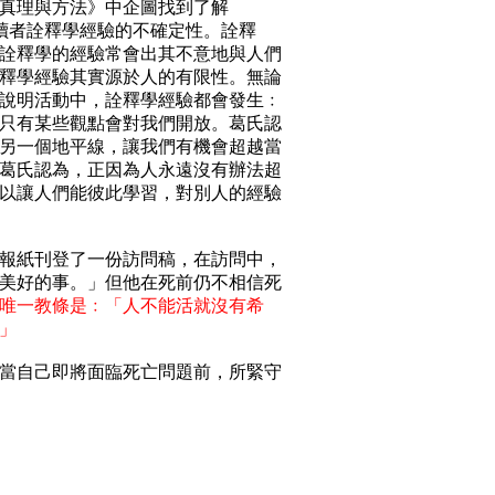
真理與方法》中企圖找到了解
在提醒讀者詮釋學經驗的不確定性。詮釋
詮釋學的經驗常會出其不意地與人們
釋學經驗其實源於人的有限性。無論
說明活動中，詮釋學經驗都會發生﹕
只有某些觀點會對我們開放。葛氏認
另一個地平線，讓我們有機會超越當
葛氏認為，正因為人永遠沒有辦法超
以讓人們能彼此學習，對別人的經驗
的報紙刊登了一份訪問稿，在訪問中，
美好的事。」但他在死前仍不相信死
唯一教條是﹕「人不能活就沒有希
」
當自己即將面臨死亡問題前，所緊守