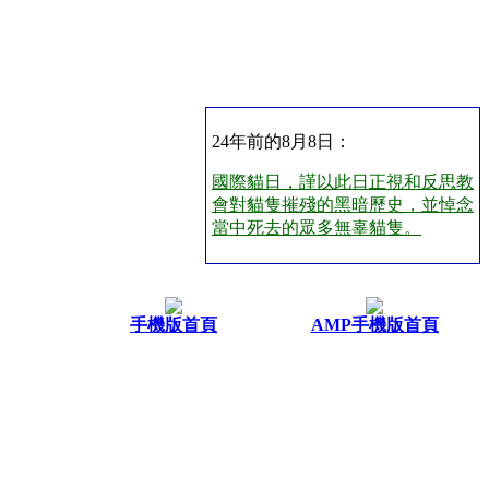
24年前的8月8日：
國際貓日，謹以此日正視和反思教
會對貓隻摧殘的黑暗歷史，並悼念
當中死去的眾多無辜貓隻。
手機版首頁
AMP手機版首頁