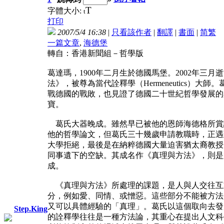
T
字體大小:
t
打印
2007/5/4 16:38
|
只看該作者
|
翻譯
|
書面
|
简
繁
一篇文章
,
海德堡
轉自：香港新聞組－哲學版
葛達瑪，1900年二月生於德國馬堡。2002年三
法》，被尊為當代詮釋學（Hermeneutics）
戰德國的戰敗，也見證了德國二十世紀哲學發展的
寶。
葛氏大器晚成。雖然早已被他的恩師海德格所賞
他的哲學論文，但葛氏三十幾歲申請教職時，正遇
大學拒絕，最後是在納粹德國大量迫害猶太裔教授
同事遺下的空缺。其成名作《真理與方法》，則是
成。
《真理與方法》所處理的課題，是人與人交往互
分，例如愛、同情、或憎惡。這些部分不能被方法
又可以具體經驗的「真理」。葛氏以這個取向去發
Step.King
的詮釋學往往是一種方法論，其重心在提出人文科