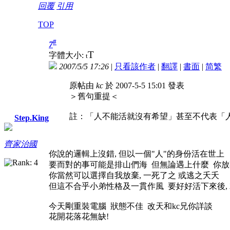
回覆
引用
TOP
#
7
T
字體大小:
t
2007/5/5 17:26
|
只看該作者
|
翻譯
|
書面
|
简
繁
原帖由
kc
於 2007-5-5 15:01 發表
＞舊句重提＜
註：「人不能活就沒有希望」甚至不代表「
Step.King
齊家治國
你說的邏輯上沒錯, 但以一個"人"的身份活在世上
要而對的事可能是排山們海 但無論遇上什麼 你放
你當然可以選擇自我放棄, 一死了之 或逃之夭夭
但這不合乎小弟性格及一貫作風 要好好活下來後, 
今天剛重裝電腦 狀態不佳 改天和kc兄你詳談
花開花落花無缺!