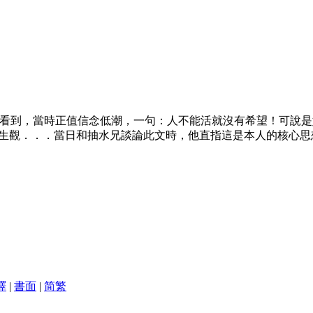
看到，當時正值信念低潮，一句：人不能活就沒有希望！可說是
人生觀．．．當日和抽水兄談論此文時，他直指這是本人的核心
譯
|
書面
|
简
繁