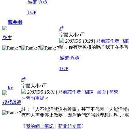
回覆
引用
TOP
龍井樹
#
5
T
字體大小:
t
版主
2007/5/5 13:28
|
只看該作者
|
翻
喂，你有玩象棋的嗎？我正在學習
回覆
引用
TOP
#
6
T
字體大小:
t
kc
2007/5/5 15:01
|
只看該作者
|
翻譯
|
書面
|
简
繁
＞
舊句重提
＜
投棧借宿
註：「人不能活就沒有希望」甚至不代表「人能活就
有些人需要停止做夢，因為他們沉溺於理想世界，阻
〔
我的網上筆記
｜
新聞組文庫
〕