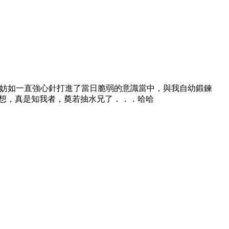
妨如一直強心針打進了當日脆弱的意識當中，與我自幼鍛鍊
思想，真是知我者，奠若抽水兄了．．．哈哈