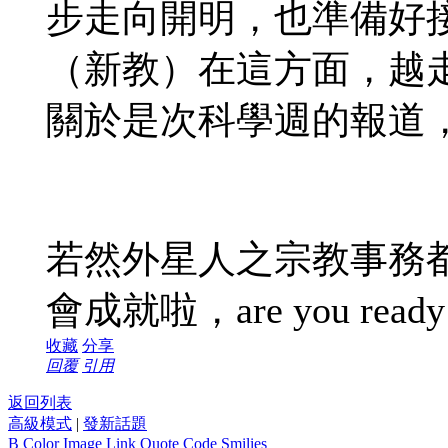
步走向開明，也準備好
（新教）在這方面，越
關於是次科學週的報道，are
若然外星人之宗教事務都
會成就啦，are you rea
收藏
分享
回覆
引用
返回列表
高級模式
|
發新話題
B
Color
Image
Link
Quote
Code
Smilies