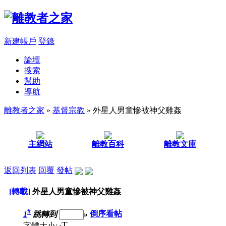
新建帳戶
登錄
論壇
搜索
幫助
導航
離教者之家
»
基督宗教
» 外星人男童慘被神父雞姦
主網站
離教百科
離教文庫
返回列表
回覆
發帖
[轉載]
外星人男童慘被神父雞姦
#
1
跳轉到
»
倒序看帖
T
字體大小: