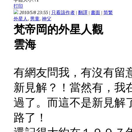
t
打印
2010/5/8 23:55
|
只看該作者
|
翻譯
|
書面
|
简
繁
外星人
,
男童
,
神父
梵帝岡的外星人觀
雲海
有網友問我，有沒有留
新見解？！當然有，我在s
過了。而這不是新見解
路了！