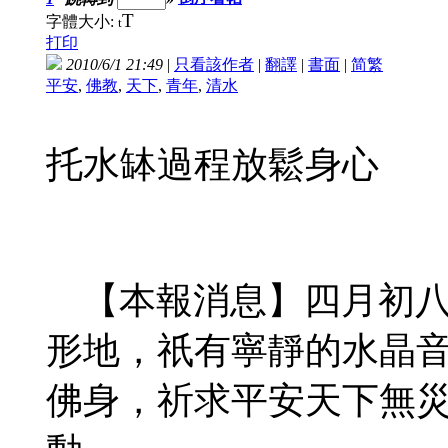
T
字體大小:
t
打印
2010/6/1 21:49
|
只看該作者
|
翻譯
|
書面
|
简
繁
平安
,
佛教
,
天下
,
青年
,
清水
托水缽過程放鬆身心
【本報消息】四月初八
形地，祇有寧靜的水晶
佛身，祈求平安天下無災