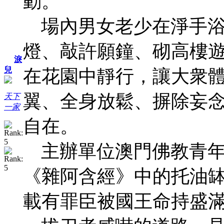
動。
場內男女老少在淨手浴
燈、敲許願鐘、砌高樓
淚
兒
在花園中靜行，讓大衆
翼、全身放鬆、摒除妄
天下
一家
自在。
主辦單位澳門佛教青年
《雜阿含經》中的托油
載有罪臣被國王命持盛