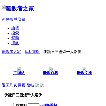
新建帳戶
登錄
論壇
搜索
幫助
導航
離教者之家
»
焦點剪報
» 佛誕日三盞燈千人浴佛
主網站
離教百科
離教文庫
返回列表
回覆
發帖
佛誕日三盞燈千人浴佛
#
1
跳轉到
»
倒序看帖