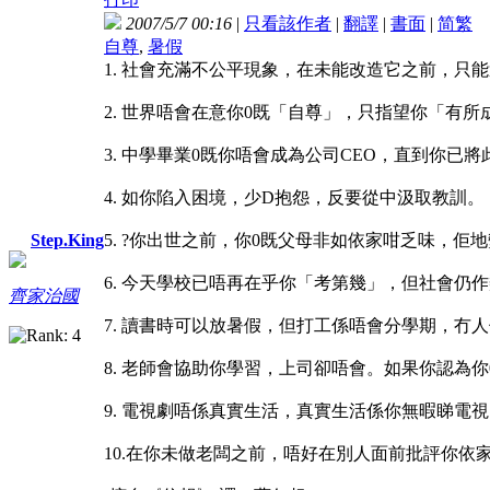
2007/5/7 00:16
|
只看該作者
|
翻譯
|
書面
|
简
繁
自尊
,
暑假
1. 社會充滿不公平現象，在未能改造它之前，只
2. 世界唔會在意你0既「自尊」，只指望你「有
3. 中學畢業0既你唔會成為公司CEO，直到你已
4. 如你陷入困境，少D抱怨，反要從中汲取教訓。
5. ?你出世之前，你0既父母非如依家咁乏味，
Step.King
6. 今天學校已唔再在乎你「考第幾」，但社會仍
齊家治國
7. 讀書時可以放暑假，但打工係唔會分學期，冇
8. 老師會協助你學習，上司卻唔會。如果你認為
9. 電視劇唔係真實生活，真實生活係你無暇睇電
10.在你未做老闆之前，唔好在別人面前批評你依