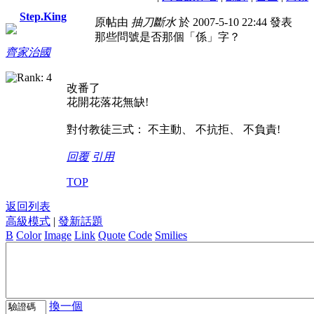
Step.King
原帖由
抽刀斷水
於 2007-5-10 22:44 發表
那些問號是否那個「係」字？
齊家治國
改番了
花開花落花無缺!
對付教徒三式： 不主動、 不抗拒、 不負責!
回覆
引用
TOP
返回列表
高級模式
|
發新話題
B
Color
Image
Link
Quote
Code
Smilies
換一個