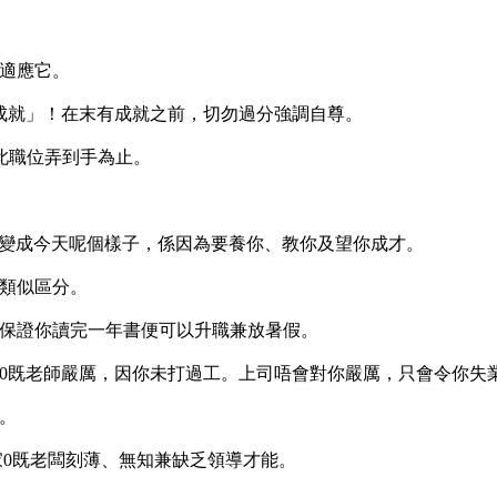
能適應它。
所成就」！在末有成就之前，切勿過分強調自尊。
將此職位弄到手為止。
佢地變成今天呢個樣子，係因為要養你、教你及望你成才。
作類似區分。
人保證你讀完一年書便可以升職兼放暑假。
你0既老師嚴厲，因你未打過工。上司唔會對你嚴厲，只會令你失
視。
家0既老闆刻薄、無知兼缺乏領導才能。