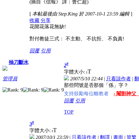
(摘自《信報》 譯：曹仁超)
[
本帖最後由 Step.King 於 2007-10-1 23:59 編輯
]
收藏
分享
花開花落花無缺!
對付教徒三式： 不主動、 不抗拒、 不負責!
回覆
引用
抽刀斷水
#
2
T
字體大小:
t
2007/5/10 22:44
|
只看該作者
|
管理員
那些問號是否那個「係」字？
支持鼓勵每位離教者
› 閹割神父
回覆
引用
TOP
#
3
T
字體大小:
t
2007/10/1 23:59
|
只看該作者
|
翻譯
|
書面
|
简
繁