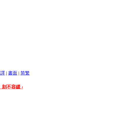
翻譯
|
書面
|
简
繁
 刻不容緩 ‹