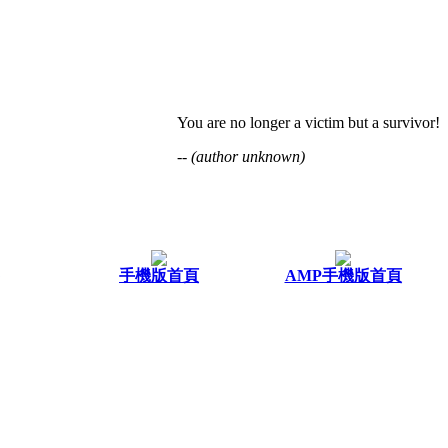
You are no longer a victim but a survivor!
-- (author unknown)
手機版首頁
AMP手機版首頁