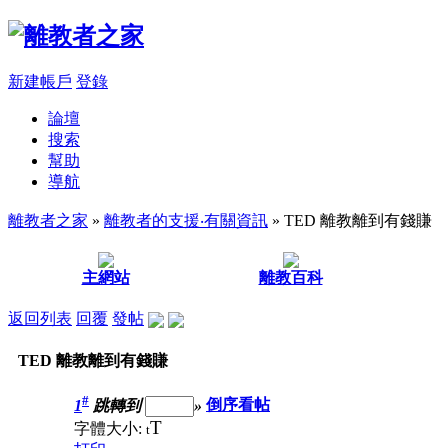
新建帳戶
登錄
論壇
搜索
幫助
導航
離教者之家
»
離教者的支援‧有關資訊
» TED 離教離到有錢賺
主網站
離教百科
返回列表
回覆
發帖
TED 離教離到有錢賺
#
1
跳轉到
»
倒序看帖
T
字體大小:
t