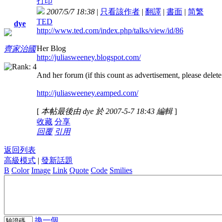
打印
2007/5/7 18:38
|
只看該作者
|
翻譯
|
書面
|
简
繁
TED
dye
http://www.ted.com/index.php/talks/view/id/86
Her Blog
齊家治國
http://juliasweeney.blogspot.com/
And her forum (if this count as advertisement, please delete 
http://juliasweeney.eamped.com/
[
本帖最後由 dye 於 2007-5-7 18:43 編輯
]
收藏
分享
回覆
引用
返回列表
高級模式
|
發新話題
B
Color
Image
Link
Quote
Code
Smilies
換一個