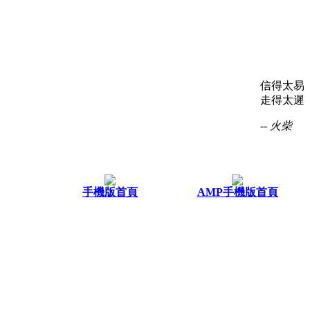
信得太易
走得太遲
-- 火柴
手機版首頁
AMP手機版首頁