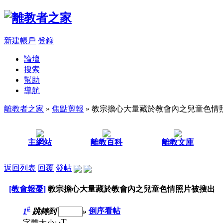
新建帳戶
登錄
論壇
搜索
幫助
導航
離教者之家
»
焦點剪報
» 教宗擔心大量藏於教會內之兒童色情
主網站
離教百科
離教文庫
返回列表
回覆
發帖
[教會報憂]
教宗擔心大量藏於教會內之兒童色情照片被搜出
#
1
跳轉到
»
倒序看帖
T
字體大小: