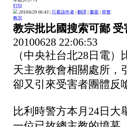
t
打印
2010/6/29 06:43
|
只看該作者
|
翻譯
|
書面
|
简
繁
教宗
教宗批比國搜索可鄙 受
20100628 22:06:5
（中央社台北28日電）
天主教教會相關處所，
卻又引來受害者團體反
比利時警方本月24日大
一位已故總主教的墳墓