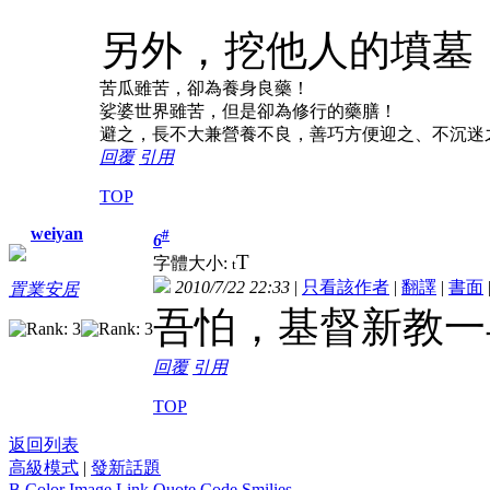
另外，挖他人的墳墓
苦瓜雖苦，卻為養身良藥！
娑婆世界雖苦，但是卻為修行的藥膳！
避之，長不大兼營養不良，善巧方便迎之、不沉迷
回覆
引用
TOP
weiyan
#
6
T
字體大小:
t
2010/7/22 22:33
|
只看該作者
|
翻譯
|
書面
置業安居
吾怕，基督新教一
回覆
引用
TOP
返回列表
高級模式
|
發新話題
B
Color
Image
Link
Quote
Code
Smilies