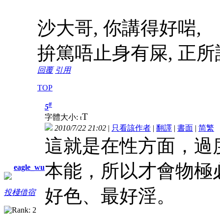
沙大哥, 你講得好啱,
拚篤唔止身有屎, 正所謂
回覆
引用
TOP
#
5
T
字體大小:
t
2010/7/22 21:02
|
只看該作者
|
翻譯
|
書面
|
简
繁
這就是在性方面，過
本能，所以才會物極
eagle_wu
好色、最好淫。
投棧借宿