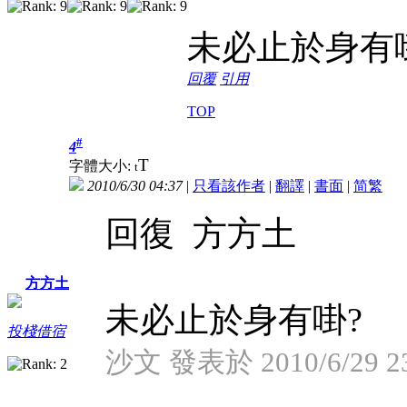
未必止於身有
回覆
引用
TOP
#
4
T
字體大小:
t
2010/6/30 04:37
|
只看該作者
|
翻譯
|
書面
|
简
繁
回復 方方土
方方土
未必止於身有啩?
投棧借宿
沙文 發表於 2010/6/29 23