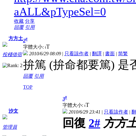
aALL&pTypeSel=0
收藏
分享
回覆
引用
方方土
#
2
T
字體大小:
t
2010/6/29 08:09
|
只看該作者
|
翻譯
|
書面
|
简
繁
投棧借宿
拚篤 (拚命都要篤) 是
回覆
引用
TOP
#
3
T
字體大小:
t
沙文
2010/6/29 23:41
|
只看該作者
|
回復
2#
方方
管理員