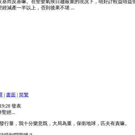
反基而反基嘛。在聖嬰氣候日趨嚴重的現况下，唔好計較益唔益
減產一半以上，否則後果不堪 ...
譯
|
書面
|
简
繁
 19:28 發表
經...
發行量，我十分樂意既，大局為重，保衛地球，匹夫有責嘛。