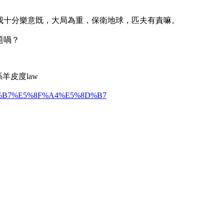
我十分樂意既，大局為重，保衛地球，匹夫有責嘛。
題喎？
羊皮度law
6%B5%B7%E5%8F%A4%E5%8D%B7