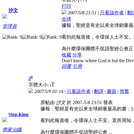
t
打印
沙文
2007/5/8 23:51
|
只看該作者
|
翻
全球
據報，聖經是有史以來全球銷量最
管理員
看到此報道後，令環保人士不安。
為什麼環保團體不促請聖經公會正
收藏
分享
Don't know where God is but the Devil 
回覆
引用
#
2
T
字體大小:
t
2007/5/9 01:14
|
只看該作者
|
翻譯
|
書面
|
简
繁
原帖由
沙文
於 2007-5-8 23:51 發表
據報，聖經是有史以來全球銷量最高的書：Link1
Step.King
看到此報道後，令環保人士不安。眾所周知，
齊家治國
為什麼環保團體不促請聖經公會 ...