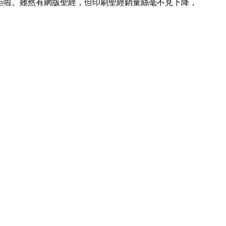
佢啦。雖然有網版聖經，但印刷聖經銷量絲毫不見下降，