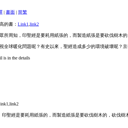
譯
|
書面
|
简
繁
高的書：
Link1
,
link2
眾所周知，印聖經是要耗用紙張的，而製造紙張是要砍伐樹木的
視全球暖化問題呢？有史以來，聖經造成多少的環境破壞呢？京
is in the details
,link2
印聖經是要耗用紙張的，而製造紙張是要砍伐樹木的，砍伐樹木是