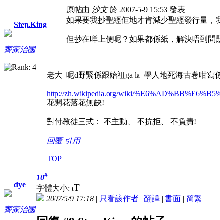
原帖由
沙文
於 2007-5-9 15:53 發表
如果要我抄聖經佢地才肯減少聖經發行量，
Step.King
但抄在咩上便呢？如果都係紙，解決唔到問
齊家治國
老大 呢d野緊係跟始祖ga la 學人地死海古卷咁寫係
http://zh.wikipedia.org/wiki/%E6%AD%BB%E
花開花落花無缺!
對付教徒三式： 不主動、 不抗拒、 不負責!
回覆
引用
TOP
#
10
dye
T
字體大小:
t
2007/5/9 17:18
|
只看該作者
|
翻譯
|
書面
|
简
繁
齊家治國