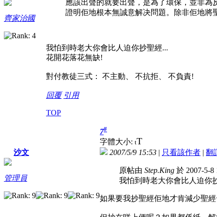
應該出聲的就要出聲，是為了環保，並非為
證明佢地根本無誠意解决問題。除非佢地將聖經
齊家治國
我怕到時老大你會比人迫你抄聖經...
花開花落花無缺!
對付教徒三式： 不主動、 不抗拒、 不負責!
回覆
引用
TOP
#
7
T
字體大小:
t
2007/5/9 15:53
|
只看該作者
|
翻
沙文
原帖由
Step.King
於 2007-5-8
管理員
我怕到時老大你會比人迫你抄聖
如果要我抄聖經佢地才肯減少聖經