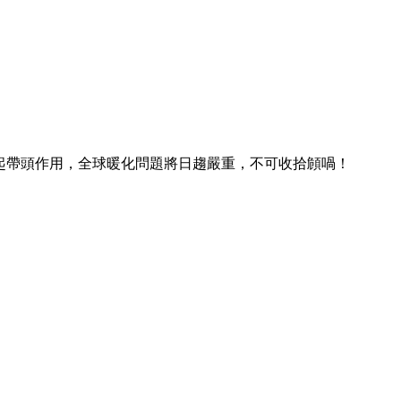
起帶頭作用，全球暖化問題將日趨嚴重，不可收拾頠喎！