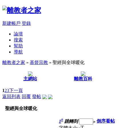
新建帳戶
登錄
論壇
搜索
幫助
導航
離教者之家
»
基督宗教
» 聖經與全球暖化
主網站
離教百科
1
2
3
下一頁
返回列表
回覆
發帖
聖經與全球暖化
#
1
跳轉到
»
倒序看帖
T
字體大小: