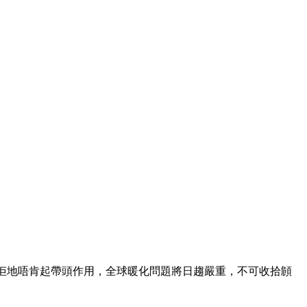
果佢地唔肯起帶頭作用，全球暖化問題將日趨嚴重，不可收拾頠