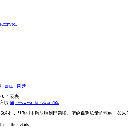
le.com/b5/
譯
|
書面
|
简
繁
 09:14 發表
現左啦
http://www.o-bible.com/b5/
至6億本，即係根本解决唔到問題啦。聖經係耗紙量的龍頭，如
is in the details