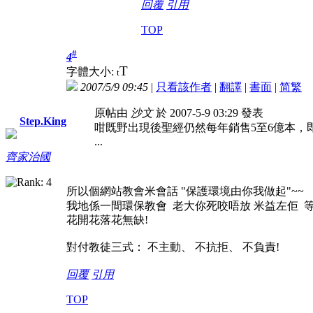
回覆
引用
TOP
#
4
T
字體大小:
t
2007/5/9 09:45
|
只看該作者
|
翻譯
|
書面
|
简
繁
原帖由
沙文
於 2007-5-9 03:29 發表
Step.King
咁既野出現後聖經仍然每年銷售5至6億本
...
齊家治國
所以個網站教會米會話 "保護環境由你我做起"~~
我地係一間環保教會 老大你死咬唔放 米益左佢 等佢多個se
花開花落花無缺!
對付教徒三式： 不主動、 不抗拒、 不負責!
回覆
引用
TOP