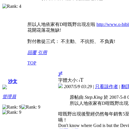
所以人地依家有D咁既野出現左啦
http://www.o-bib
花開花落花無缺!
對付教徒三式： 不主動、 不抗拒、 不負責!
回覆
引用
TOP
#
3
T
字體大小:
t
沙文
2007/5/9 03:29
|
只看該作者
|
翻
管理員
原帖由
Step.King
於 2007-5-8
所以人地依家有D咁既野出
咁既野出現後聖經仍然每年銷售5
喎！
Don't know where God is but the Devil 