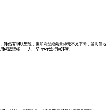
啦。雖然有網版聖經，但印刷聖經銷量絲毫不見下降，證明佢地
版聖經，一人一部laptop進行崇拜嘛。