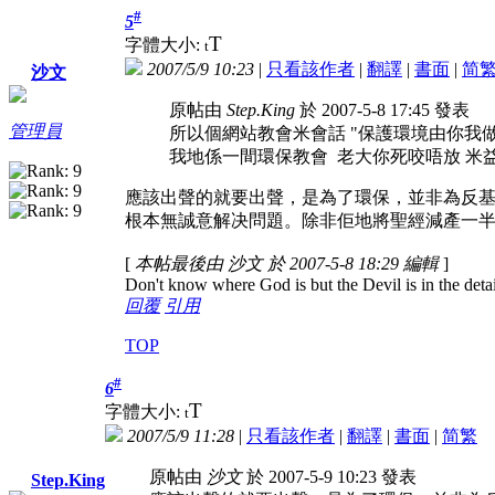
#
5
T
字體大小:
t
2007/5/9 10:23
|
只看該作者
|
翻譯
|
書面
|
简
沙文
原帖由
Step.King
於 2007-5-8 17:45 發表
管理員
所以個網站教會米會話 "保護環境由你我做
我地係一間環保教會 老大你死咬唔放 米益左佢 等
應該出聲的就要出聲，是為了環保，並非為反
根本無誠意解决問題。除非佢地將聖經減產一半以
[
本帖最後由 沙文 於 2007-5-8 18:29 編輯
]
Don't know where God is but the Devil is in the detai
回覆
引用
TOP
#
6
T
字體大小:
t
2007/5/9 11:28
|
只看該作者
|
翻譯
|
書面
|
简
繁
原帖由
沙文
於 2007-5-9 10:23 發表
Step.King