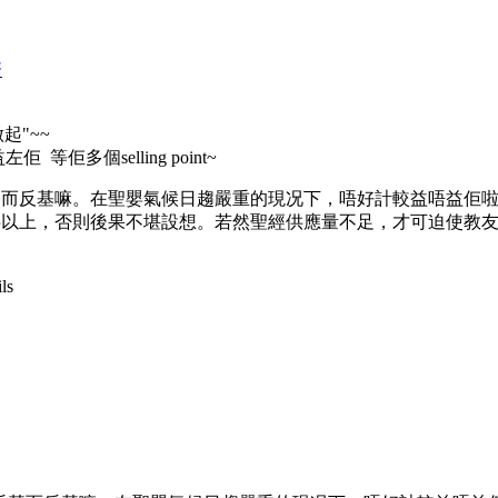
繁
起"~~
佢多個selling point~
基而反基嘛。在聖嬰氣候日趨嚴重的現况下，唔好計較益唔益佢
上，否則後果不堪設想。若然聖經供應量不足，才可迫使教友用網
ls