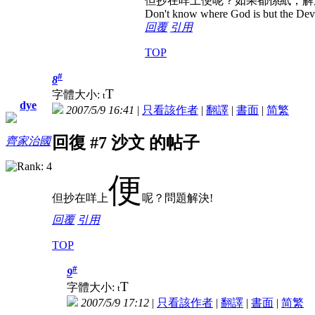
但抄在咩上便呢？如果都係紙，解
Don't know where God is but the Devil 
回覆
引用
TOP
#
8
T
字體大小:
t
dye
2007/5/9 16:41
|
只看該作者
|
翻譯
|
書面
|
简
繁
回復 #7 沙文 的帖子
齊家治國
便
但抄在咩上
呢？
問題解決!
回覆
引用
TOP
#
9
T
字體大小:
t
2007/5/9 17:12
|
只看該作者
|
翻譯
|
書面
|
简
繁