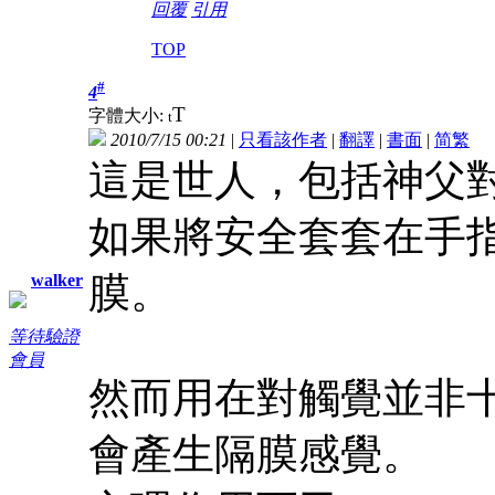
回覆
引用
TOP
#
4
T
字體大小:
t
2010/7/15 00:21
|
只看該作者
|
翻譯
|
書面
|
简
繁
這是世人，包括神父
如果將安全套套在手
膜。
walker
等待驗證
會員
然而用在對觸覺並非
會產生隔膜感覺。