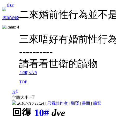
dye
二來婚前性行為並不
齊家治國
三來唔好有婚前性行
----------
請看看世衛的讀物
回覆
引用
TOP
#
11
T
字體大小:
t
2010/7/16 11:24
|
只看該作者
|
翻譯
|
書面
|
简
繁
回復
10#
dye