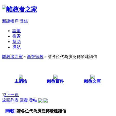
新建帳戶
登錄
論壇
搜索
幫助
導航
離教者之家
»
基督宗教
» 請各位代為廣泛轉發建議信
主網站
離教百科
離教文庫
1
2
下一頁
返回列表
回覆
發帖
[轉載]
請各位代為廣泛轉發建議信