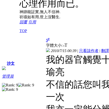
心理作用而已。
神跡能証實,無人不信神.
祈禱如有用,世上沒醫生.
回覆
引用
TOP
#
5
T
字體大小:
t
2010/7/15 00:39
|
只看該作者
|
翻譯
我的器官觸覺十
沙文
瑜亮
管理員
不信的話您叫我
一次