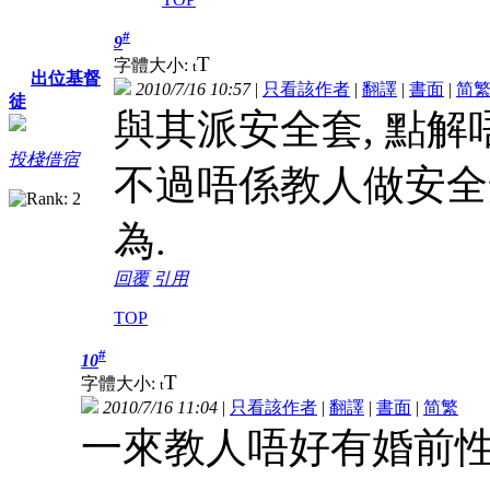
#
9
T
字體大小:
t
出位基督
2010/7/16 10:57
|
只看該作者
|
翻譯
|
書面
|
简
徒
與其派安全套, 點解
投棧借宿
不過唔係教人做安全
為.
回覆
引用
TOP
#
10
T
字體大小:
t
2010/7/16 11:04
|
只看該作者
|
翻譯
|
書面
|
简
繁
一來教人唔好有婚前