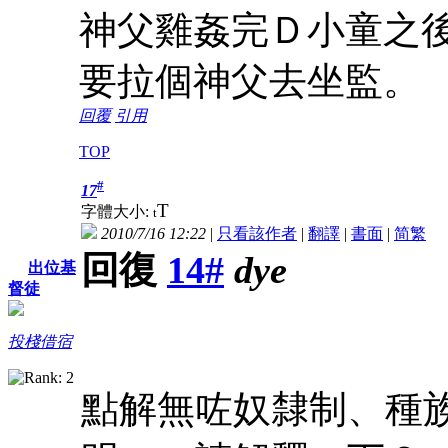
神父雞姦完Ｄ小童之
要拉個神父去坐監
回覆
引用
TOP
#
17
T
字體大小:
t
2010/7/16 12:22
|
只看該作者
|
翻譯
|
書面
|
简
繁
回復
14#
dye
出位基
督徒
投棧借宿
點解無咗奴隸制、種