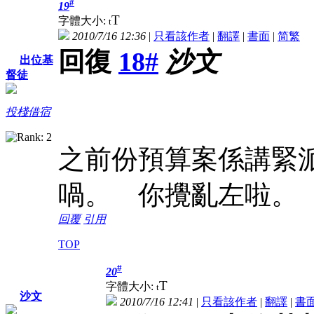
#
19
T
字體大小:
t
2010/7/16 12:36
|
只看該作者
|
翻譯
|
書面
|
简
繁
回復
18#
沙文
出位基
督徒
投棧借宿
之前份預算案係講緊
喎。 你攪亂左啦。
回覆
引用
TOP
#
20
T
字體大小:
t
沙文
2010/7/16 12:41
|
只看該作者
|
翻譯
|
書