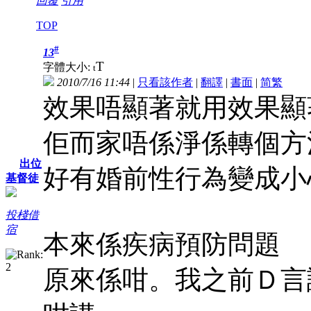
回覆
引用
TOP
#
13
T
字體大小:
t
2010/7/16 11:44
|
只看該作者
|
翻譯
|
書面
|
简
繁
效果唔顯著就用效果顯
佢而家唔係淨係轉個方
出位
好有婚前性行為變成小
基督徒
投棧借
宿
本來係疾病預防問題
原來係咁。我之前Ｄ言