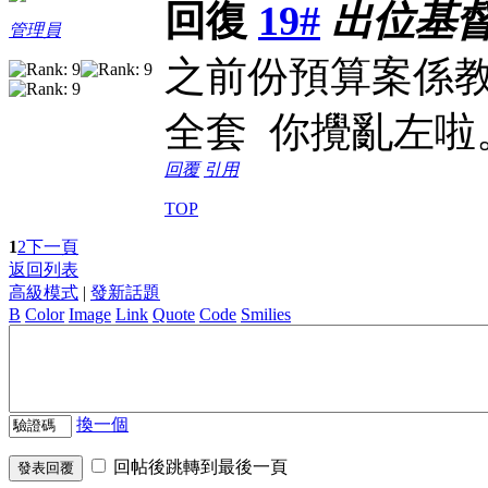
回復
19#
出位基
管理員
之前份預算案係教
全套 你攪亂左啦
回覆
引用
TOP
1
2
下一頁
返回列表
高級模式
|
發新話題
B
Color
Image
Link
Quote
Code
Smilies
換一個
回帖後跳轉到最後一頁
發表回覆