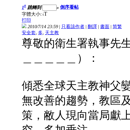
#
1
跳轉到
»
倒序看帖
T
字體大小:
t
打印
2010/7/14 23:59
|
只看該作者
|
翻譯
|
書面
|
简
繁
安全套
,
多
,
天主教
尊敬的衛生署執事先
＿＿＿＿＿）：
傾悉全球天主教神父
無改善的趨勢，教區
策，敝人現向當局獻
究，多加垂注。