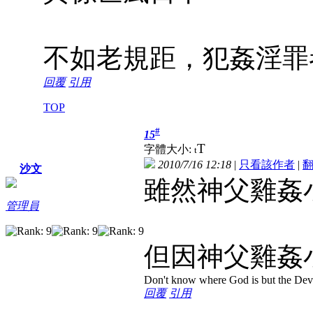
不如老規距，犯姦淫罪
回覆
引用
TOP
#
15
T
字體大小:
t
2010/7/16 12:18
|
只看該作者
|
沙文
雖然神父雞姦
管理員
但因神父雞姦
Don't know where God is but the Devil 
回覆
引用