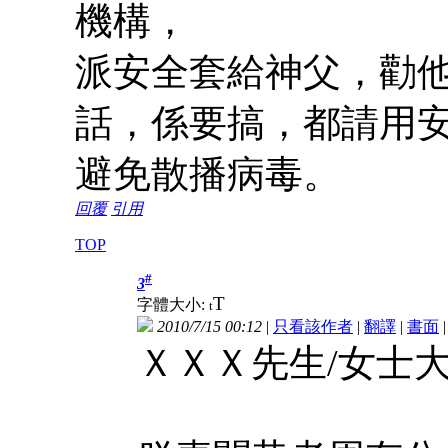
機構，
派安全套給神父，勸
話，係要搞，都請用
避免散播病毒。
回覆
引用
TOP
#
3
T
字體大小:
t
2010/7/15 00:12
|
只看該作者
|
翻譯
|
書面
ＸＸＸ先生/女士大