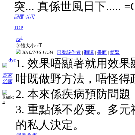
突... 真係世風日下..... =
回覆
引用
TOP
#
12
T
字體大小:
t
2010/7/16 11:34
|
只看該作者
|
翻譯
|
書面
|
简
繁
1. 效果唔顯著就用效
dye
咁既做野方法，唔怪得
齊家
治國
2. 本來係疾病預防問題
3. 重點係不必要。多
的私人決定。