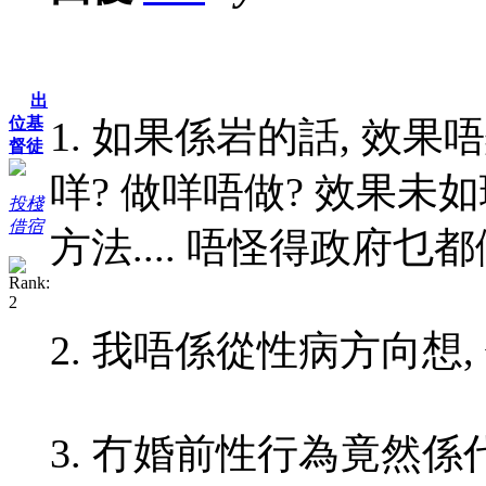
出
1. 如果係岩的話, 效
位基
督徒
咩? 做咩唔做? 效果未
投棧
借宿
方法.... 唔怪得政府乜都做唔成
2. 我唔係從性病方向想,
3. 冇婚前性行為竟然係代