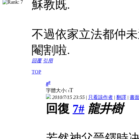
穌教既.
不過依家立法都仲未
閹割啦.
回覆
引用
TOP
#
8
T
字體大小:
t
2010/7/15 23:55
|
只看該作者
|
翻譯
|
書
回復
7#
龍井樹
若然神父晉鐸時决