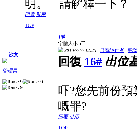
明。 請解釋一下？
回覆
引用
TOP
#
18
T
字體大小:
t
2010/7/16 12:25
|
只看該作者
|
翻
沙文
回復
16#
出位
管理員
吓?您先前份預
嘅罪?
回覆
引用
TOP