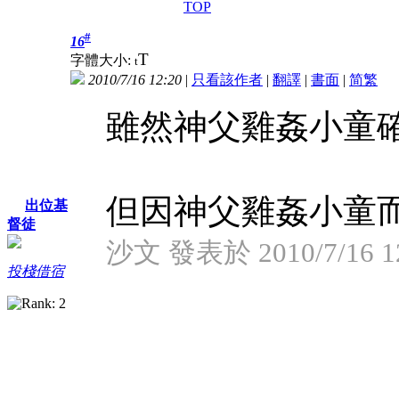
TOP
#
16
T
字體大小:
t
2010/7/16 12:20
|
只看該作者
|
翻譯
|
書面
|
简
繁
雖然神父雞姦小童
但因神父雞姦小童而
出位基
督徒
沙文 發表於 2010/7/16 1
投棧借宿