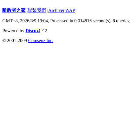
離教者之家
|
聯繫我們
|
Archiver
|
WAP
GMT+8, 2026/8/9 19:04,
Processed in 0.014816 second(s), 6 queries
Powered by
Discuz!
7.2
© 2001-2009
Comsenz Inc.