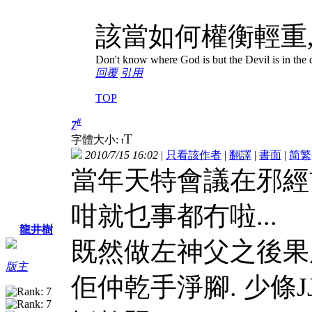
該當如何權衡輕重,
Don't know where God is but the Devil is in the d
回覆
引用
TOP
#
7
T
字體大小:
t
2010/7/15 16:02
|
只看該作者
|
翻譯
|
書面
|
简
繁
當年天特會議在邪經首
咁就乜事都冇啦...
龍井樹
既然做左神父之後果
版主
佢仲乾手淨腳. 少條J