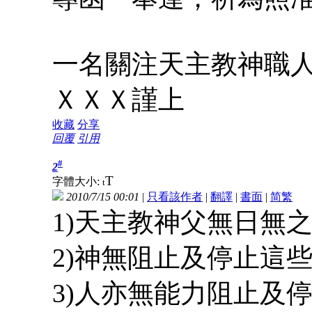
一名關注天主教神職
ＸＸＸ謹上
收藏
分享
回覆
引用
#
2
T
字體大小:
t
2010/7/15 00:01
|
只看該作者
|
翻譯
|
書面
|
简
繁
1)天主教神父無日無
2)神無阻止及停止這
3)人亦無能力阻止及