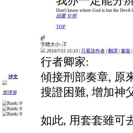
我亦一定能分
Don't know where God is but the Devil is 
回覆
引用
TOP
#
6
T
字體大小:
t
2010/7/15 15:33
|
只看該作者
|
翻譯
|
書面
行者卿家:
傾接刑部奏章, 原
沙文
搜證困難, 增加神
管理員
如此, 用套套雖可