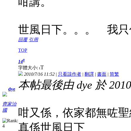
咁講。
世風日下。。。 我只
回覆
引用
TOP
#
14
T
字體大小:
t
2010/7/16 11:52
|
只看該作者
|
翻譯
|
書面
|
简
繁
本帖最後由 dye 於 2010/
dye
齊家治
咁又係，依家都無咗聖
國
真係世風日下