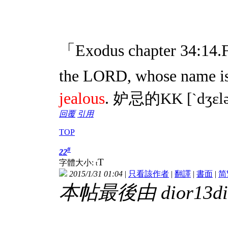
「Exodus chapter 34:14.Fo
the LORD, whose name is 
jealous
.
妒忌的KK
[
dʒɛl
ˋ
回覆
引用
TOP
#
22
T
字體大小:
t
2015/1/31 01:04
|
只看該作者
|
翻譯
|
書面
|
简
本帖最後由 dior13dior