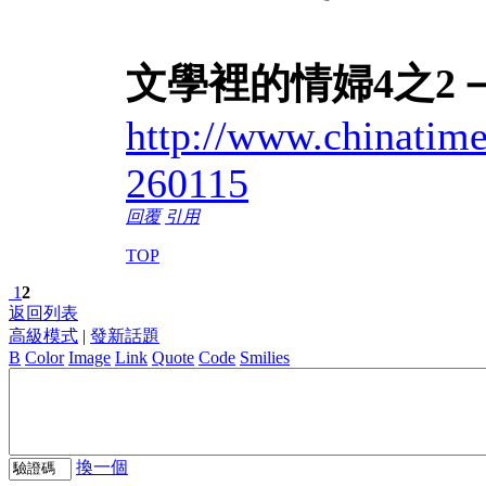
文學裡的情婦4之2
http://www.chinatim
260115
回覆
引用
TOP
1
2
返回列表
高級模式
|
發新話題
B
Color
Image
Link
Quote
Code
Smilies
換一個