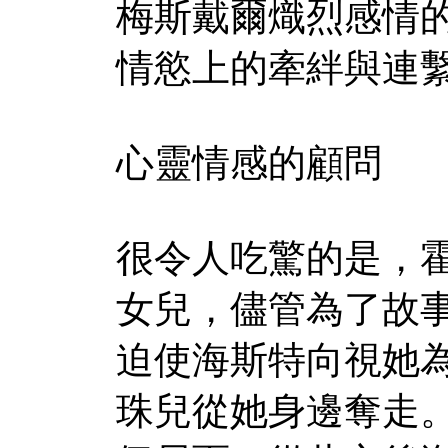
梅斯戴爾熾烈感情
情慾上的牽絆與連
心靈情感的顧問
很令人吃驚的是，
女兒，儘管為了故
迫使海斯特向視她
珠兒從她身邊奪走