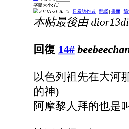
T
字體大小:
t
2011/1/21 20:15
|
只看該作者
|
翻譯
|
書面
|
简
本帖最後由 dior13dior
回復
14#
beebeecha
以色列祖先在大河那
的神)
阿摩黎人拜的也是