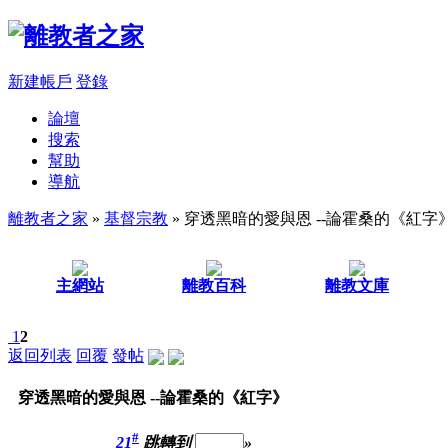
新建帳戶
登錄
論壇
搜索
幫助
導航
離教者之家
»
基督宗教
» 穿透黑暗的愛與恩 --論霍桑的《紅字
主網站
離教百科
離教文庫
1
2
返回列表
回覆
發帖
穿透黑暗的愛與恩 --論霍桑的《紅字》
#
21
跳轉到
»