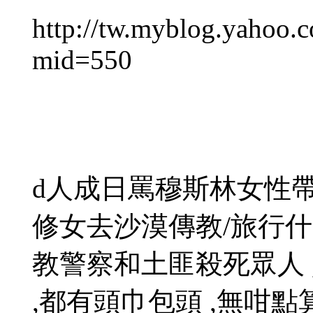
http://tw.myblog.yahoo
mid=550
d人成日罵穆斯林女性帶
修女去沙漠傳教/旅行什
教警察和土匪殺死眾人 
,都有頭巾包頭 ,無咁點