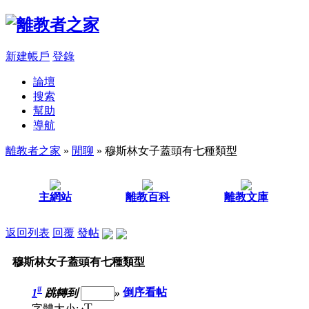
新建帳戶
登錄
論壇
搜索
幫助
導航
離教者之家
»
閒聊
» 穆斯林女子蓋頭有七種類型
主網站
離教百科
離教文庫
返回列表
回覆
發帖
穆斯林女子蓋頭有七種類型
#
1
跳轉到
»
倒序看帖
T
字體大小: