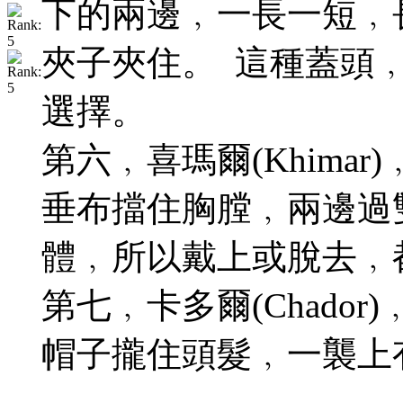
下的兩邊﹐一長一短﹐
夾子夾住。 這種蓋頭
選擇。
第六﹐喜瑪爾(Khim
垂布擋住胸膛﹐兩邊過
體﹐所以戴上或脫去﹐
第七﹐卡多爾(Chad
帽子攏住頭髮﹐一襲上