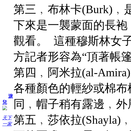
第三﹐布林卡(Burk
下來是一襲蒙面的長袍
觀看。 這種穆斯林女
方記者形容為“頂著帳篷
第四﹐阿米拉(al-Am
各種顏色的輕紗或棉布
淚
兒
第五﹐莎依拉(Shay
天下
一家