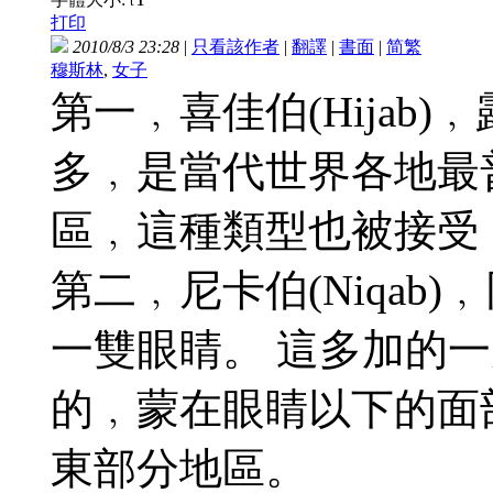
t
打印
2010/8/3 23:28
|
只看該作者
|
翻譯
|
書面
|
简
繁
穆斯林
,
女子
第一﹐喜佳伯(Hija
多﹐是當代世界各地最
區﹐這種類型也被接受
第二﹐尼卡伯(Niqa
一雙眼睛。 這多加的
的﹐蒙在眼睛以下的面
東部分地區。