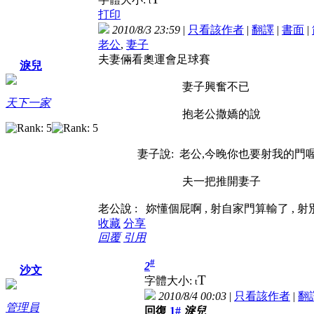
t
打印
2010/8/3 23:59
|
只看該作者
|
翻譯
|
書面
|
老公
,
妻子
夫妻倆看奧運會足球賽
淚兒
妻子興奮不已
天下一家
抱老公撒嬌的說
妻子說: 老公,今晚你也要射我的門喔
夫一把推開妻子
老公說 : 妳懂個屁啊 , 射自家門算輸了 ,
收藏
分享
回覆
引用
#
2
沙文
T
字體大小:
t
2010/8/4 00:03
|
只看該作者
|
翻
管理員
回復
1#
淚兒