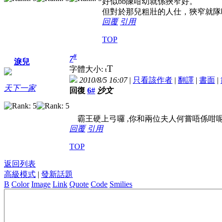
好似bb陳咁幼就係狹窄好。
但對於那兒粗壯的人仕，狹窄就隊
回覆
引用
TOP
#
7
淚兒
T
字體大小:
t
2010/8/5 16:07
|
只看該作者
|
翻譯
|
書面
|
天下一家
回復
6#
沙文
霸王硬上弓囉 ,你和兩位夫人何嘗唔係咁
回覆
引用
TOP
返回列表
高級模式
|
發新話題
B
Color
Image
Link
Quote
Code
Smilies