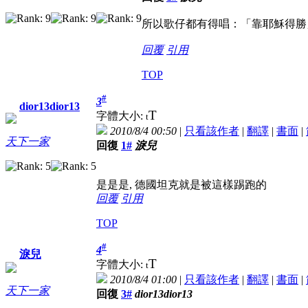
所以歌仔都有得唱：「靠耶穌得勝
回覆
引用
TOP
#
3
dior13dior13
T
字體大小:
t
2010/8/4 00:50
|
只看該作者
|
翻譯
|
書面
|
天下一家
回復
1#
淚兒
是是是, 德國坦克就是被這樣踢跑的
回覆
引用
TOP
#
4
淚兒
T
字體大小:
t
2010/8/4 01:00
|
只看該作者
|
翻譯
|
書面
|
天下一家
回復
3#
dior13dior13