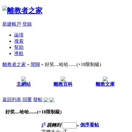
新建帳戶
登錄
論壇
搜索
幫助
導航
離教者之家
»
閒聊
» 好笑....哈哈.......(+18限制級)
主網站
離教百科
離教文庫
返回列表
回覆
發帖
好笑....哈哈.......(+18限制級)
#
1
跳轉到
»
倒序看帖
T
字體大小: