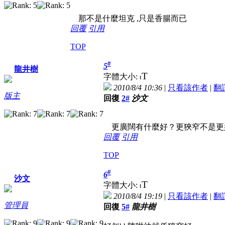
那不是什麼坦克 ,只是香腸而已
回覆
引用
TOP
#
5
龍井樹
T
字體大小:
t
2010/8/4 10:36
|
只看該作者
|
翻
版主
回復
2#
沙文
更廣闊有什麼好？更狹窄不是更
回覆
引用
TOP
#
6
沙文
T
字體大小:
t
2010/8/4 19:19
|
只看該作者
|
翻
管理員
回復
5#
龍井樹