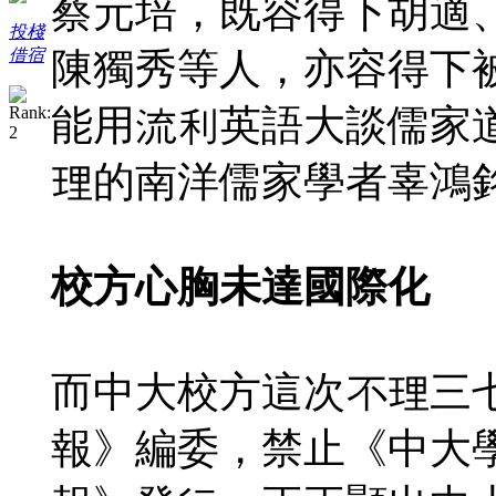
蔡元培，既容得下胡適
投棧
陳獨秀等人，亦容得下
借宿
能用流利英語大談儒家
理的南洋儒家學者辜鴻
校方心胸未達國際化
而中大校方這次不理三
報》編委，禁止《中大