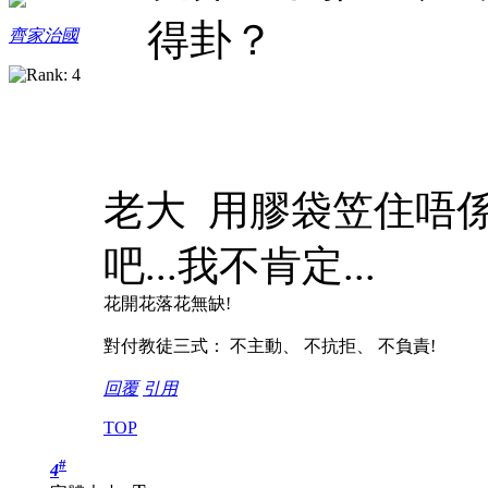
得卦？
齊家治國
老大 用膠袋笠住唔係
吧...我不肯定...
花開花落花無缺!
對付教徒三式： 不主動、 不抗拒、 不負責!
回覆
引用
TOP
#
4