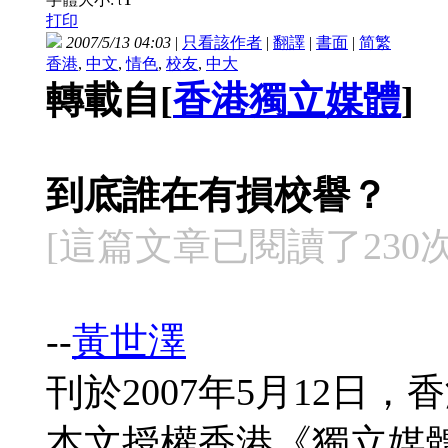
t
打印
2007/5/13 04:03
|
只看該作者
|
翻譯
|
書面
|
简
繁
香港
,
中文
,
情色
,
校友
,
中大
轉載自[
香港獨立媒體
]
到底誰在有損校譽？
[這篇文章已閱讀了230次] 
--
黃世澤
刊於2007年5月12日
本文授權香港《獨立媒