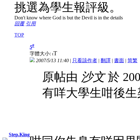
挑選為學生報評級。
Don't know where God is but the Devil is in the details
回覆
引用
TOP
#
5
T
字體大小:
t
2007/5/13 11:40
|
只看該作者
|
翻譯
|
書面
|
简
繁
原帖由
沙文
於 200
有咩大學生咁後生
Step.King