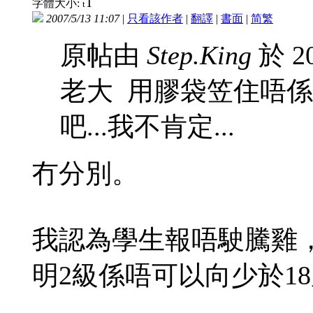
T
字體大小:
t
2007/5/13 11:07
|
只看該作者
|
翻譯
|
書面
|
简
繁
原帖由
Step.King
於 20
老大 用膠袋笠住唔係
吧...我不肯定...
冇分別。
我認為學生報唔駛騰雞
明2級係唔可以向少於1