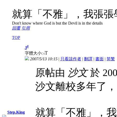
就算「不雅」，我張張
Don't know where God is but the Devil is in the details
回覆
引用
TOP
#
3
T
字體大小:
t
2007/5/13 10:15
|
只看該作者
|
翻譯
|
書面
|
简
繁
原帖由
沙文
於 200
沙文離校多年了，
就算「不雅」，我
Step.King