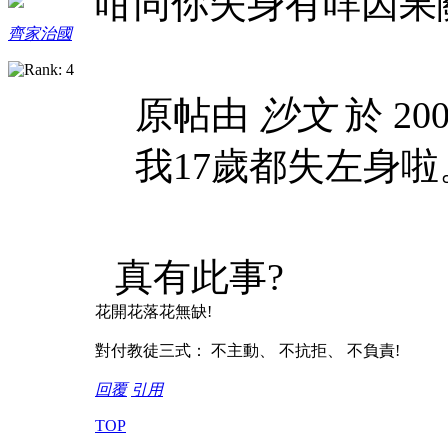
咁同你失身有咩因果
齊家治國
原帖由
沙文
於 200
我17歲都失左身啦
真有此事?
花開花落花無缺!
對付教徒三式： 不主動、 不抗拒、 不負責!
回覆
引用
TOP