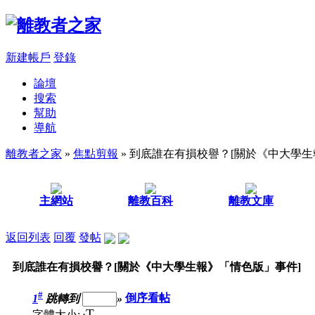
新建帳戶
登錄
論壇
搜索
幫助
導航
離教者之家
»
焦點剪報
» 到底誰在有損校譽？[關於《中大學生
主網站
離教百科
離教文庫
返回列表
回覆
發帖
到底誰在有損校譽？[關於《中大學生報》「情色版」事件]
#
1
跳轉到
»
倒序看帖
T
字體大小: