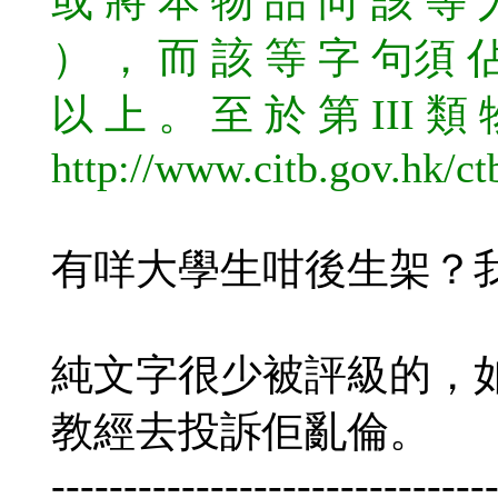
或 將 本 物 品 向 該 等 
） ， 而 該 等 字 句須 佔
以 上 。 至 於 第 III 類
http://www.citb.gov.hk/ct
有咩大學生咁後生架？我
純文字很少被評級的，
教經去投訴佢亂倫。
------------------------------