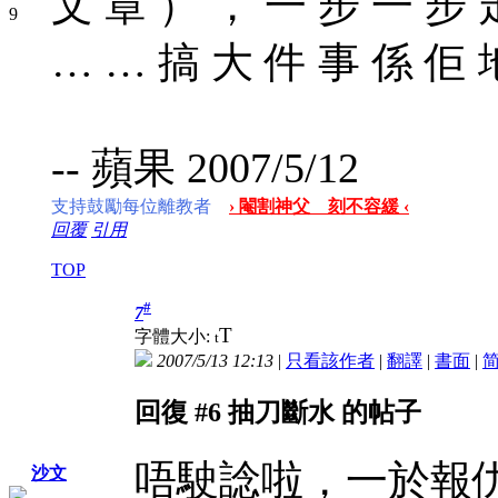
文 章 ） ， 一 步 一 步 
… … 搞 大 件 事 係 佢 
-- 蘋果 2007/5/12
支持鼓勵每位離教者
› 閹割神父 刻不容緩 ‹
回覆
引用
TOP
#
7
T
字體大小:
t
2007/5/13 12:13
|
只看該作者
|
翻譯
|
書面
|
回復 #6 抽刀斷水 的帖子
唔駛諗啦，一於報
沙文