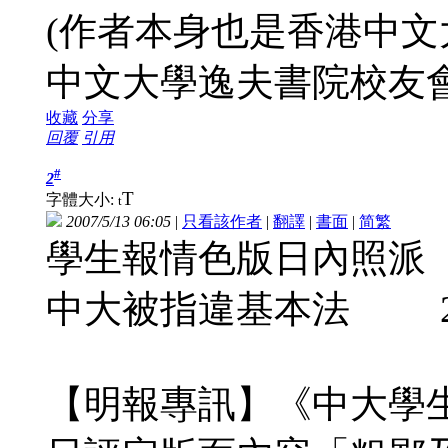
(作者本身也是香港中
中文大學逸夫書院校友
收藏
分享
回覆
引用
#
2
T
字體大小:
t
2007/5/13 06:05
|
只看該作者
|
翻譯
|
書面
|
简
繁
學生報情色版日內照派
中大被指違基本法 20
【明報專訊】《中大學