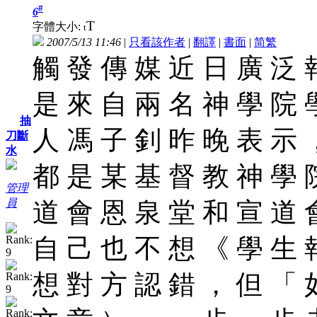
#
6
T
字體大小:
t
2007/5/13 11:46
|
只看該作者
|
翻譯
|
書面
|
简
繁
觸 發 傳 媒 近 日 廣 泛 
是 來 自 兩 名 神 學 院 
抽
人 馮 子 釗 昨 晚 表 示 
刀斷
水
都 是 某 基 督 教 神 學 
管理
員
道 會 恩 泉 堂 和 宣 道 
自 己 也 不 想 《 學 生 
想 對 方 認 錯 ， 但 「 